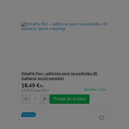
DimaFix Pen – adhézne pero na podložku 3D
tlačiarne (proti warping)
18,49 €
/
ks
Skladom 23 ks
15,03 €
bez DPH
Pridať do košíka
Novinka