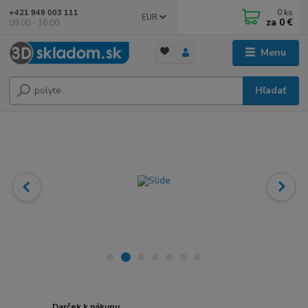
0
ks
+421 949 003 111
EUR
za
0 €
09:00 - 16:00
Menu
Hľadať
Darček k nákupu