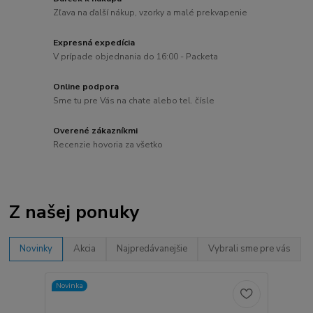
Zľava na ďalší nákup, vzorky a malé prekvapenie
Expresná expedícia
V prípade objednania do 16:00 - Packeta
Online podpora
Sme tu pre Vás na chate alebo tel. čísle
Overené zákazníkmi
Recenzie hovoria za všetko
Z našej ponuky
Novinky
Akcia
Najpredávanejšie
Vybrali sme pre vás
Novinka