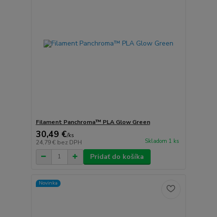
Filament Panchroma™ PLA Glow Green
30,49 €
/
ks
Skladom 1 ks
24,79 €
bez DPH
Pridať do košíka
Novinka