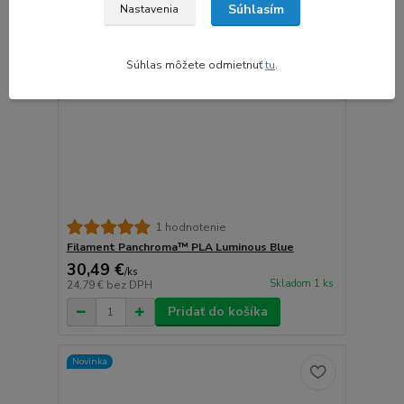
Súhlasím
Nastavenia
Súhlas môžete odmietnuť
tu
.
1 hodnotenie
Filament Panchroma™ PLA Luminous Blue
30,49 €
/
ks
Skladom 1 ks
24,79 €
bez DPH
Pridať do košíka
Novinka