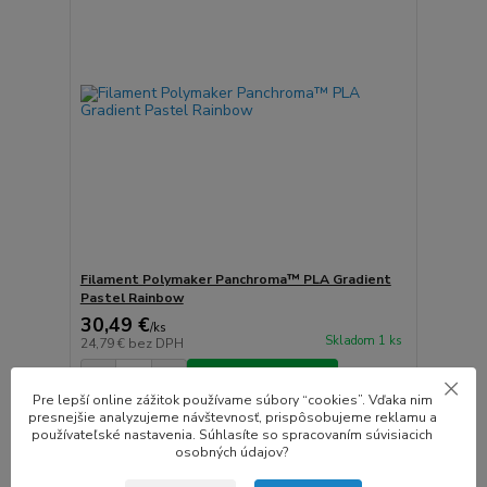
Filament Polymaker Panchroma™ PLA Gradient
Pastel Rainbow
30,49 €
/
ks
Skladom 1 ks
24,79 €
bez DPH
Pridať do košíka
Pre lepší online zážitok používame súbory “cookies”. Vďaka nim
presnejšie analyzujeme návštevnosť, prispôsobujeme reklamu a
používateľské nastavenia. Súhlasíte so spracovaním súvisiacich
Novinka
osobných údajov?