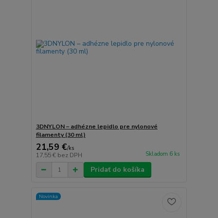
3DNYLON – adhézne lepidlo pre nylonové
filamenty (30 ml)
21,59 €
/
ks
Skladom 6 ks
17,55 €
bez DPH
Pridať do košíka
Novinka