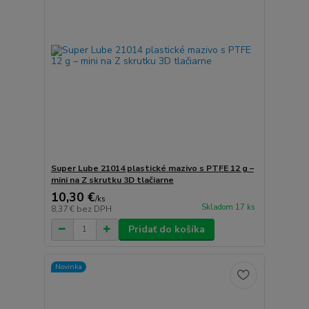
Super Lube 21014 plastické mazivo s PTFE 12 g –
mini na Z skrutku 3D tlačiarne
10,30 €
/
ks
Skladom 17 ks
8,37 €
bez DPH
Pridať do košíka
Novinka