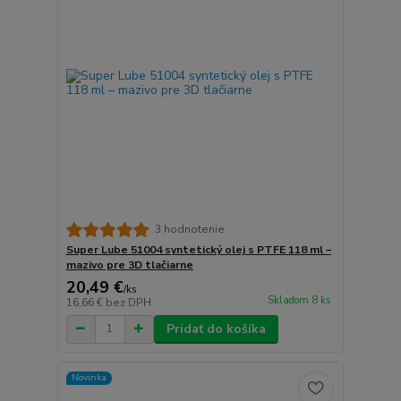
3 hodnotenie
Super Lube 51004 syntetický olej s PTFE 118 ml –
mazivo pre 3D tlačiarne
20,49 €
/
ks
Skladom 8 ks
16,66 €
bez DPH
Pridať do košíka
Novinka