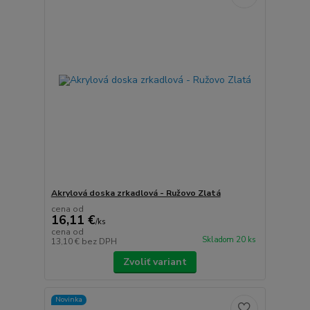
Akrylová doska zrkadlová - Ružovo Zlatá
cena od
16,11 €
/
ks
cena od
Skladom 20 ks
13,10 €
bez DPH
Zvoliť variant
Novinka