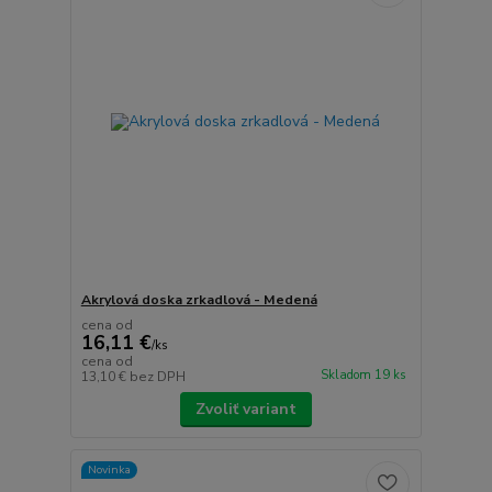
Akrylová doska zrkadlová - Medená
cena od
16,11 €
/
ks
cena od
Skladom 19 ks
13,10 €
bez DPH
Zvoliť variant
Novinka