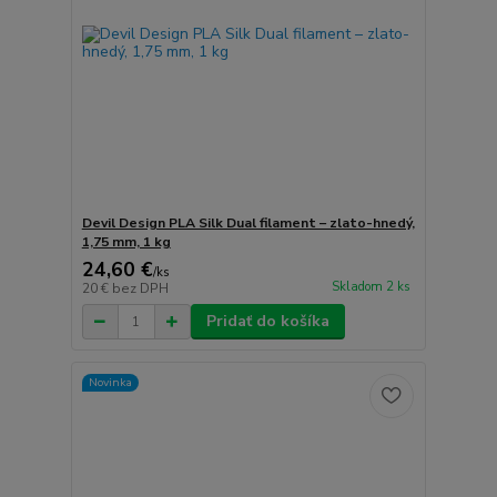
Devil Design PLA Silk Dual filament – zlato-hnedý,
1,75 mm, 1 kg
24,60 €
/
ks
Skladom 2 ks
20 €
bez DPH
Pridať do košíka
Novinka