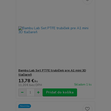
Bambu Lab Set PTFE trubičiek pre A1 mini 3D
tlačiareň
13,78 €
/
ks
Skladom 1 ks
11,20 €
bez DPH
Pridať do košíka
Novinka