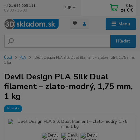
0
ks
+421 949 003 111
EUR
za
0 €
09:00 - 16:00
Menu
Hľadať
Úvod
PLA
Devil Design PLA Silk Dual filament – zlato-modrý, 1,75 mm,
1 kg
Devil Design PLA Silk Dual
filament – zlato-modrý, 1,75 mm,
1 kg
Novinka