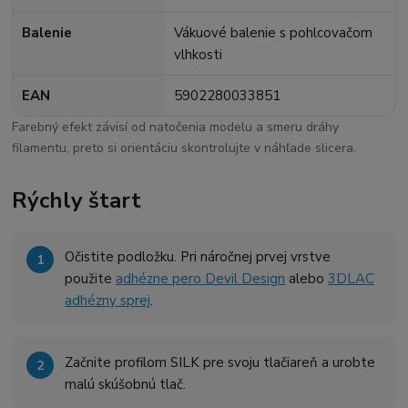
Balenie
Vákuové balenie s pohlcovačom
vlhkosti
EAN
5902280033851
Farebný efekt závisí od natočenia modelu a smeru dráhy
filamentu, preto si orientáciu skontrolujte v náhľade slicera.
Rýchly štart
Očistite podložku. Pri náročnej prvej vrstve
použite
adhézne pero Devil Design
alebo
3DLAC
adhézny sprej
.
Začnite profilom SILK pre svoju tlačiareň a urobte
malú skúšobnú tlač.