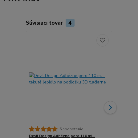
Súvisiaci tovar
4
6 hodnotenie
Devil Design Adhézne pero 110 ml –
3DLAC Adhéz