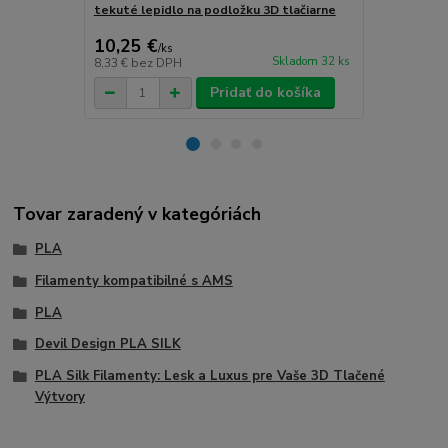
tekuté lepidlo na podložku 3D tlačiarne
podložku 3D 
10,25 €
13,22 €
/
ks
/
k
Skladom 32 ks
8,33 €
bez DPH
10,75 €
bez 
Pridať do košíka
Tovar zaradený v kategóriách
PLA
Filamenty kompatibilné s AMS
PLA
Devil Design PLA SILK
PLA Silk Filamenty: Lesk a Luxus pre Vaše 3D Tlačené
Výtvory