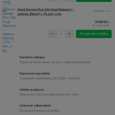
Devil Design PLA Silk Dual filament –
Skladom 3 ks
zeleno-fialový, 1,75 mm, 1 kg
24,60 €
/
ks
20 €
bez DPH
Pridať do košíka
Darček k nákupu
Zľava na ďalší nákup, vzorky a malé prekvapenie
Expresná expedícia
V prípade objednania do 16:00 - Packeta
Online podpora
Sme tu pre Vás na chate alebo tel. čísle
Overené zákazníkmi
Recenzie hovoria za všetko