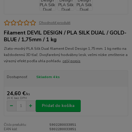
Ohodnotiť produkt
Filament DEVIL DESIGN / PLA SILK DUAL / GOLD-
BLUE / 1,75mm / 1 kg
Zlato-modrý PLA Silk Dual filament Devil Design 1,75 mm. 1 kg netto na
každodennú 3D tlač. Dvojfarebný hodvábny lesk, veľmi nízke zmrštenie a
výrazný efekt podľa uhla pohľadu.
celý popis
Dostupnosť
Skladom 4 ks
24,60 €
/
ks
20 €
bez DPH
Pridať do košíka
Číslo produktu:
5902280033851
EAN kód:
5902280033851