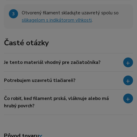
Otvorený filament skladujte uzavretý spolu so
silikagelom s indikátorom vlhkosti
.
Časté otázky
Je tento materiál vhodný pre začiatočníka?
Potrebujem uzavretú tlačiareň?
Čo robiť, keď filament prská, vláknuje alebo má
hrubý povrch?
Pôvod tovaru