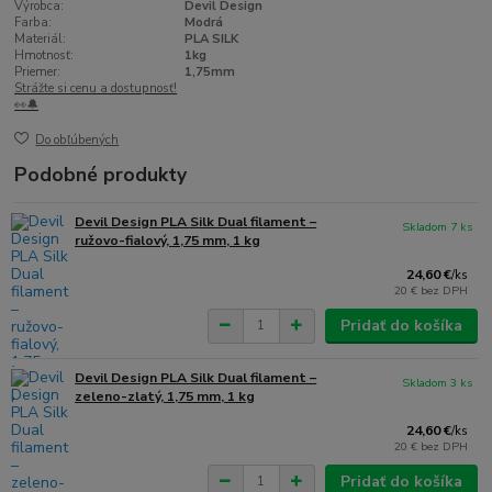
Výrobca:
Devil Design
Farba:
Modrá
Materiál:
PLA SILK
Hmotnosť:
1kg
Priemer:
1,75mm
Strážte si cenu a dostupnosť!
👀🔔
Do obľúbených
Podobné produkty
Devil Design PLA Silk Dual filament –
Skladom 7 ks
ružovo-fialový, 1,75 mm, 1 kg
24,60 €
/
ks
20 €
bez DPH
Pridať do košíka
Devil Design PLA Silk Dual filament –
Skladom 3 ks
zeleno-zlatý, 1,75 mm, 1 kg
24,60 €
/
ks
20 €
bez DPH
Pridať do košíka