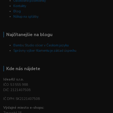
Obchodné podmienky
Kontakty
Blog
Nákup na splátky
Najčítanejšie na blogu
Bambu Studio slicer v Českom jazyku
Správny výber filamentu je základ úspechu
Kde nás nájdete
Idea4U s.r.o.
IČO: 53 555 988
DIČ: 2121407508
IČ DPH: SK2121407508
Výdajné miesto e-shopu:
Trnavská 15