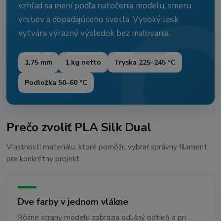
vzhľad sa mení podľa natočenia modelu, smeru
vrstiev a dopadajúceho svetla. Vysoký lesk
vytvára výrazný výsledok bez maľovania.
1,75 mm
1 kg netto
Tryska 225–245 °C
Podložka 50–60 °C
Prečo zvoliť PLA Silk Dual
Vlastnosti materiálu, ktoré pomôžu vybrať správny filament
pre konkrétny projekt.
Dve farby v jednom vlákne
Rôzne strany modelu zobrazia odlišný odtieň a pri