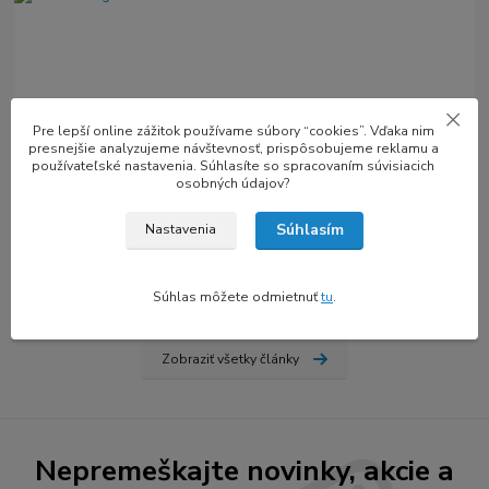
Pre lepší online zážitok používame súbory “cookies”. Vďaka nim
presnejšie analyzujeme návštevnosť, prispôsobujeme reklamu a
používateľské nastavenia. Súhlasíte so spracovaním súvisiacich
04
.
12
.
2022
Výrobcovia
osobných údajov?
Devil Design
Súhlasím
Nastavenia
Devil Design je európsky výrobca plastových strún pre 3D tlač.
Spoločnosť bola založená v roku 2012 a v roku 2014 zahájila
výrobu vlastného vlákna pou...
čítať celé
Súhlas môžete odmietnuť
tu
.
Zobraziť všetky články
Nepremeškajte novinky, akcie a