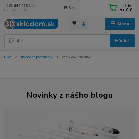
0
ks
+421 949 003 111
EUR
za
0 €
09:00 - 16:00
Menu
Hľadať
Úvod
Obchodné podmienky
Vzory dokumentov
Novinky z nášho blogu