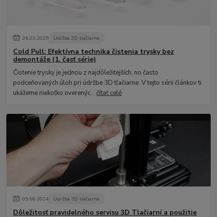
26
.
03
.
2025
Údržba 3D tlačiarne
Cold Pull: Efektívna technika čistenia trysky bez
demontáže (1. časť série)
Čistenie trysky je jednou z najdôležitejších, no často
podceňovaných úloh pri údržbe 3D tlačiarne. V tejto sérii článkov ti
ukážeme niekoľko overenýc...
čítať celé
05
.
08
.
2024
Údržba 3D tlačiarne
Dôležitosť pravidelného servisu 3D Tlačiarní a použitie