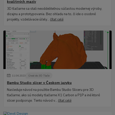
kvalitných mazív
3D tlačiarne sa stali neoddeliteľnou súčasťou modernej výroby,
dizajnu a prototypovania. Bez ohľadu na to, či ide o osobné
projekty, vzdelávacie účely...
čítať celé
11
.
06
.
2023
Úvod do 3D Tlače
Bambu Studio slicer v Českom jazyku
Nasleduje návod na použitie Bambu Studio Sliceru pre 3D
tlačiarne, ako sú modely tlačiarne X1 Carbon a P1P a iné ktoré
slicer podporuje. Tento návod v...
čítať celé