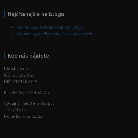
Najčítanejšie na blogu
Bambu Studio slicer v Českom jazyku
Správny výber filamentu je základ úspechu
Kde nás nájdete
Idea4U s.r.o.
IČO: 53 555 988
DIČ: 2121407508
IČ DPH: SK2121407508
Výdajné miesto e-shopu:
Trnavská 15
Dolné Lovčice, 91927