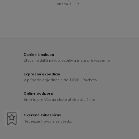
strana
z 1
Darček k nákupu
Zľava na ďalší nákup, vzorky a malé prekvapenie
Expresná expedícia
V prípade objednania do 16:00 - Packeta
Online podpora
Sme tu pre Vás na chate alebo tel. čísle
Overené zákazníkmi
Recenzie hovoria za všetko