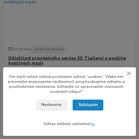
05
.
08
.
2024
Údržba 3D tlačiarne
Dôležitosť pravidelného servisu 3D Tlačiarní a použitie
kvalitných mazív
3D tlačiarne sa stali neoddeliteľnou súčasťou modernej výroby,
Pre lepší online zážitok používame súbory “cookies”. Vďaka nim
dizajnu a prototypovania. Bez ohľadu na to, či ide o osobné
presnejšie analyzujeme návštevnosť, prispôsobujeme reklamu a
projekty, vzdelávacie účely...
čítať celé
používateľské nastavenia. Súhlasíte so spracovaním súvisiacich
osobných údajov?
Súhlasím
Nastavenia
Súhlas môžete odmietnuť
tu
.