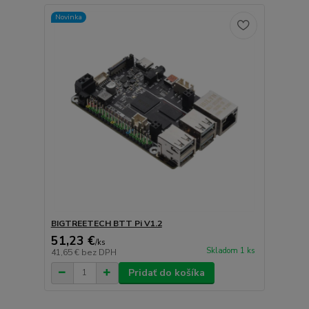
Novinka
BIGTREETECH BTT Pi V1.2
51,23 €
/
ks
Skladom 1 ks
41,65 €
bez DPH
Pridať do košíka