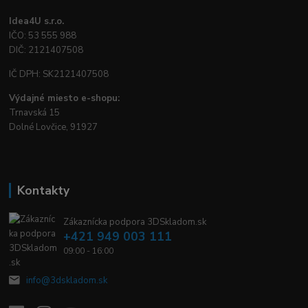
Idea4U s.r.o.
IČO: 53 555 988
DIČ: 2121407508
IČ DPH: SK2121407508
Výdajné miesto e-shopu:
Trnavská 15
Dolné Lovčice, 91927
Kontakty
Zákaznícka podpora 3DSkladom.sk
+421 949 003 111
09:00 - 16:00
info@3dskladom.sk