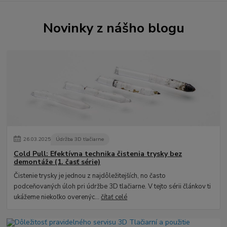
Novinky z nášho blogu
26
.
03
.
2025
Údržba 3D tlačiarne
Cold Pull: Efektívna technika čistenia trysky bez
demontáže (1. časť série)
Čistenie trysky je jednou z najdôležitejších, no často
podceňovaných úloh pri údržbe 3D tlačiarne. V tejto sérii článkov ti
ukážeme niekoľko overenýc...
čítať celé