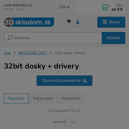
0
ks
+421 949 003 111
EUR
za
0 €
09:00 - 16:00
Menu
Hľadať
Úvod
NÁHRADNÉ DIELY
32bit dosky + drivery
32bit dosky + drivery
Upresniť parametre
Najnovšie
Najlacnejšie
Najdrahšie
Zobrazujem 1-1 z 1
strana
z 1