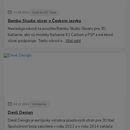
11
.
06
.
2023
Úvod do 3D Tlače
Bambu Studio slicer v Českom jazyku
Nasleduje návod na použitie Bambu Studio Sliceru pre 3D
tlačiarne, ako sú modely tlačiarne X1 Carbon a P1P a iné ktoré
slicer podporuje. Tento návod v...
čítať celé
04
.
12
.
2022
Výrobcovia
Devil Design
Devil Design je európsky výrobca plastových strún pre 3D tlač.
Spoločnosť bola založená v roku 2012 a v roku 2014 zahájila