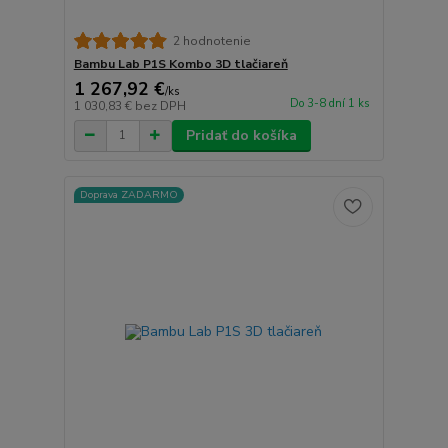
2 hodnotenie
Bambu Lab P1S Kombo 3D tlačiareň
1 267,92 €
/
ks
Do 3-8 dní 1 ks
1 030,83 €
bez DPH
Pridať do košíka
Doprava ZADARMO