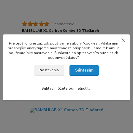
3 hodnotenie
BAMBULAB X1 Carbon Kombo 3D Tlačiareň
1 906,49 €
/
ks
Predaj skončil
1 549,99 €
bez DPH
Pre lepší online zážitok používame súbory “cookies”. Vďaka nim
presnejšie analyzujeme návštevnosť, prispôsobujeme reklamu a
Detail
používateľské nastavenia. Súhlasíte so spracovaním súvisiacich
osobných údajov?
Doprava ZADARMO
Súhlasím
Nastavenia
Súhlas môžete odmietnuť
tu
.