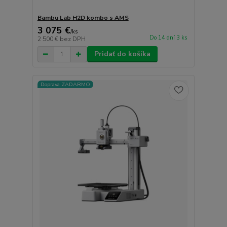
Bambu Lab H2D kombo s AMS
3 075 €
/
ks
Do 14 dní 3 ks
2 500 €
bez DPH
Pridať do košíka
Doprava ZADARMO