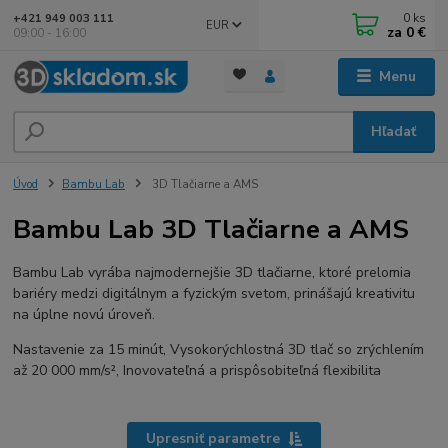
0
ks
+421 949 003 111
EUR
za
0 €
09:00 - 16:00
Menu
Hľadať
Úvod
Bambu Lab
3D Tlačiarne a AMS
Bambu Lab 3D Tlačiarne a AMS
Bambu Lab vyrába najmodernejšie 3D tlačiarne, ktoré prelomia
bariéry medzi digitálnym a fyzickým svetom, prinášajú kreativitu
na úplne novú úroveň.
Nastavenie za 15 minút, Vysokorýchlostná 3D tlač so zrýchlením
až 20 000 mm/s², Inovovateľná a prispôsobiteľná flexibilita
Upresniť parametre