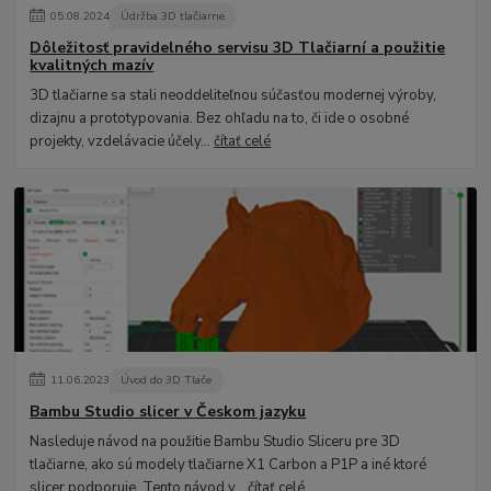
05
.
08
.
2024
Údržba 3D tlačiarne
Dôležitosť pravidelného servisu 3D Tlačiarní a použitie
kvalitných mazív
3D tlačiarne sa stali neoddeliteľnou súčasťou modernej výroby,
dizajnu a prototypovania. Bez ohľadu na to, či ide o osobné
projekty, vzdelávacie účely...
čítať celé
11
.
06
.
2023
Úvod do 3D Tlače
Bambu Studio slicer v Českom jazyku
Nasleduje návod na použitie Bambu Studio Sliceru pre 3D
tlačiarne, ako sú modely tlačiarne X1 Carbon a P1P a iné ktoré
slicer podporuje. Tento návod v...
čítať celé