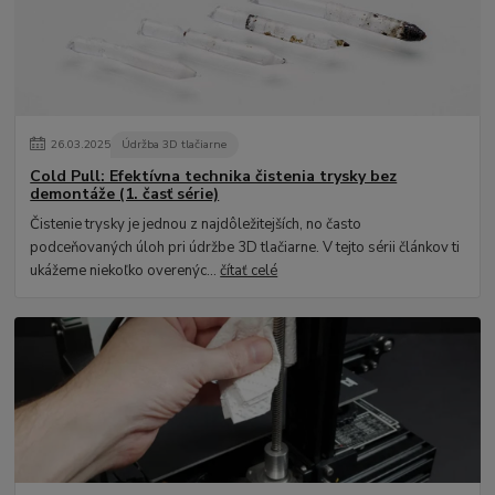
26
.
03
.
2025
Údržba 3D tlačiarne
Cold Pull: Efektívna technika čistenia trysky bez
demontáže (1. časť série)
Čistenie trysky je jednou z najdôležitejších, no často
podceňovaných úloh pri údržbe 3D tlačiarne. V tejto sérii článkov ti
ukážeme niekoľko overenýc...
čítať celé