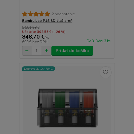
2 hodnotenie
Bambu Lab P1S 3D tlačiareň
1 151,28 €
Ušetríte 302,58 €
(- 26 %)
848,70 €
/
ks
Do 3-8 dní 3 ks
690 €
bez DPH
Pridať do košíka
Doprava ZADARMO