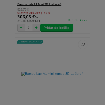
Bambu Lab A1 Mini 3D tlačiareň
522,75 €
Ušetríte 216,70 €
(- 41 %)
306,05 €
/
ks
Do 3-8 dní 2 ks
248,82 €
bez DPH
Pridať do košíka
Doprava ZADARMO