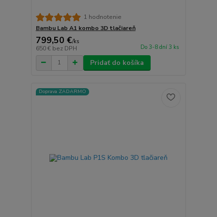
1 hodnotenie
Bambu Lab A1 kombo 3D tlačiareň
799,50 €
/
ks
Do 3-8 dní 3 ks
650 €
bez DPH
Pridať do košíka
Doprava ZADARMO