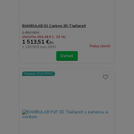
BAMBULAB X1 Carbon 3D Tlačiareň
1 967,99 €
Ušetríte 454,48 €
(- 23 %)
1 513,51 €
/
ks
Predaj skončil
1 230,50 €
bez DPH
Detail
Doprava ZADARMO