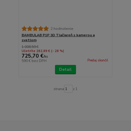
2 hodnotenie
BAMBULAB P1P 3D Tlačiareň s kamerou a
svetlom
1 008,59 €
Ušetríte 282,89 €
(- 28 %)
725,70 €
/
ks
Predaj skončil
590 €
bez DPH
Detail
strana
z 1