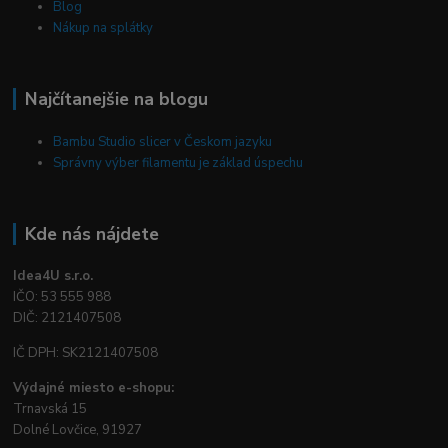
Blog
Nákup na splátky
Najčítanejšie na blogu
Bambu Studio slicer v Českom jazyku
Správny výber filamentu je základ úspechu
Kde nás nájdete
Idea4U s.r.o.
IČO: 53 555 988
DIČ: 2121407508
IČ DPH: SK2121407508
Výdajné miesto e-shopu:
Trnavská 15
Dolné Lovčice, 91927