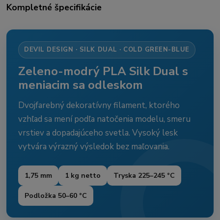
Kompletné špecifikácie
DEVIL DESIGN · SILK DUAL · COLD GREEN-BLUE
Zeleno-modrý PLA Silk Dual s
meniacim sa odleskom
Dvojfarebný dekoratívny filament, ktorého
vzhľad sa mení podľa natočenia modelu, smeru
vrstiev a dopadajúceho svetla. Vysoký lesk
vytvára výrazný výsledok bez maľovania.
1,75 mm
1 kg netto
Tryska 225–245 °C
Podložka 50–60 °C