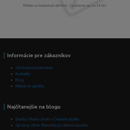
Môžete sa kedykoľvek odhlásiť. Zasielame raz za 14 dní.
Informácie pre zákazníkov
Obchodné podmienky
Kontakty
Blog
Nákup na splátky
Najčítanejšie na blogu
Bambu Studio slicer v Českom jazyku
Správny výber filamentu je základ úspechu