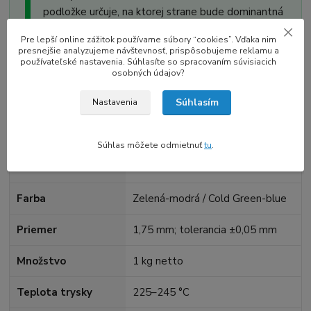
podložke určuje, na ktorej strane bude dominantná
každá farba.
Pre lepší online zážitok používame súbory “cookies”. Vďaka nim
presnejšie analyzujeme návštevnosť, prispôsobujeme reklamu a
používateľské nastavenia. Súhlasíte so spracovaním súvisiacich
osobných údajov?
Technické údaje
Súhlasím
Nastavenia
Odporúčané hodnoty výrobcu sú východiskom; dolaďte ich
podľa tlačiarne, modelu a rýchlosti.
Súhlas môžete odmietnuť
tu
.
Materiál
SILK DUAL
Farba
Zelená-modrá / Cold Green-blue
Priemer
1,75 mm; tolerancia ±0,05 mm
Množstvo
1 kg netto
Teplota trysky
225–245 °C