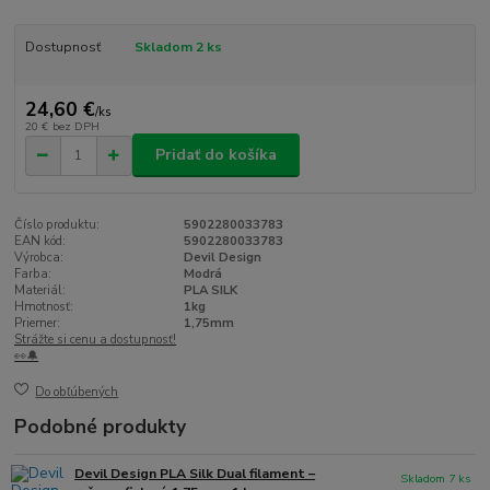
Dostupnosť
Skladom 2 ks
24,60 €
/
ks
20 €
bez DPH
Pridať do košíka
Číslo produktu:
5902280033783
EAN kód:
5902280033783
Výrobca:
Devil Design
Farba:
Modrá
Materiál:
PLA SILK
Hmotnosť:
1kg
Priemer:
1,75mm
Strážte si cenu a dostupnosť!
👀🔔
Do obľúbených
Podobné produkty
Devil Design PLA Silk Dual filament –
Skladom 7 ks