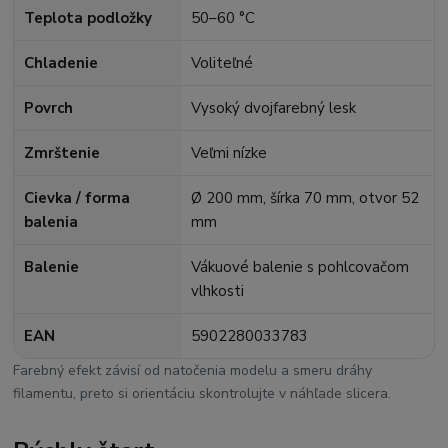
Teplota podložky
50–60 °C
Chladenie
Voliteľné
Povrch
Vysoký dvojfarebný lesk
Zmrštenie
Veľmi nízke
Cievka / forma
Ø 200 mm, šírka 70 mm, otvor 52
balenia
mm
Balenie
Vákuové balenie s pohlcovačom
vlhkosti
EAN
5902280033783
Farebný efekt závisí od natočenia modelu a smeru dráhy
filamentu, preto si orientáciu skontrolujte v náhľade slicera.