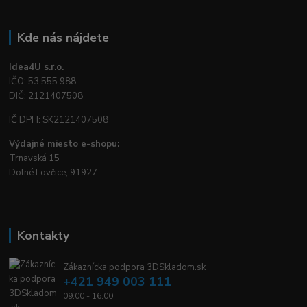
Kde nás nájdete
Idea4U s.r.o.
IČO: 53 555 988
DIČ: 2121407508
IČ DPH: SK2121407508
Výdajné miesto e-shopu:
Trnavská 15
Dolné Lovčice, 91927
Kontakty
Zákaznícka podpora 3DSkladom.sk
+421 949 003 111
09:00 - 16:00