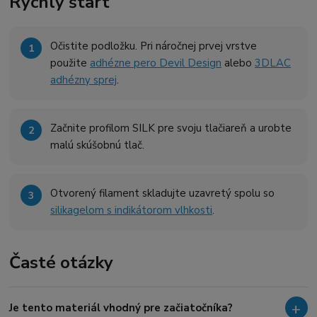
Rýchly štart
Očistite podložku. Pri náročnej prvej vrstve
použite
adhézne pero Devil Design
alebo
3DLAC
adhézny sprej
.
Začnite profilom SILK pre svoju tlačiareň a urobte
malú skúšobnú tlač.
Otvorený filament skladujte uzavretý spolu so
silikagelom s indikátorom vlhkosti
.
Časté otázky
Je tento materiál vhodný pre začiatočníka?