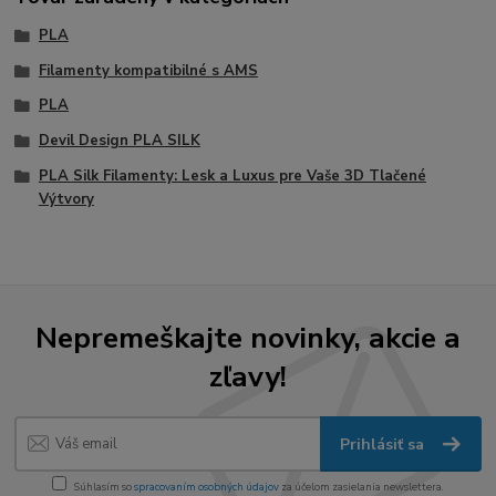
PLA
Filamenty kompatibilné s AMS
PLA
Devil Design PLA SILK
PLA Silk Filamenty: Lesk a Luxus pre Vaše 3D Tlačené
Výtvory
Nepremeškajte novinky, akcie a
zľavy!
Prihlásiť sa
Súhlasím so
spracovaním osobných údajov
za účelom zasielania newslettera.