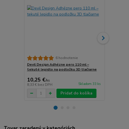
6 hodnotenie
Devil Design Adhézne pero 110 ml –
3DLAC Adhéz
tekuté lepidlo na podložku 3D tlačiarne
podložku 3D 
10,25 €
13,22 €
/
ks
/
k
Skladom 33 ks
8,33 €
bez DPH
10,75 €
bez 
Pridať do košíka
Tovar zaradený v kategóriách