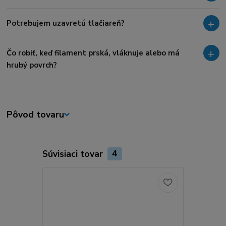
Potrebujem uzavretú tlačiareň?
Čo robiť, keď filament prská, vláknuje alebo má
hrubý povrch?
Pôvod tovaru
Súvisiaci tovar
4