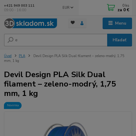
0
ks
+421 949 003 111
EUR
za
0 €
09:00 - 16:00
Menu
Hľadať
Úvod
PLA
Devil Design PLA Silk Dual filament – zeleno-modrý, 1,75
mm, 1 kg
Devil Design PLA Silk Dual
filament – zeleno-modrý, 1,75
mm, 1 kg
Novinka