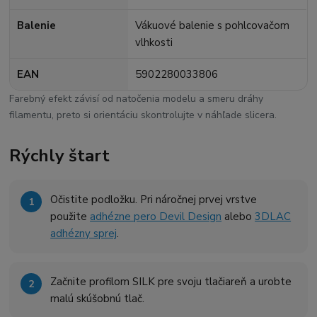
Balenie
Vákuové balenie s pohlcovačom
vlhkosti
EAN
5902280033806
Farebný efekt závisí od natočenia modelu a smeru dráhy
filamentu, preto si orientáciu skontrolujte v náhľade slicera.
Rýchly štart
Očistite podložku. Pri náročnej prvej vrstve
použite
adhézne pero Devil Design
alebo
3DLAC
adhézny sprej
.
Začnite profilom SILK pre svoju tlačiareň a urobte
malú skúšobnú tlač.