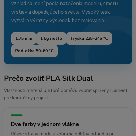
vzhľad sa mení podľa natočenia modelu, smeru
vrstiev a dopadajúceho svetla. Vysoký lesk
vytvára výrazný výsledok bez maľovania.
1,75 mm
1 kg netto
Tryska 225–245 °C
Podložka 50–60 °C
Prečo zvoliť PLA Silk Dual
Vlastnosti materiálu, ktoré pomôžu vybrať správny filament
pre konkrétny projekt.
Dve farby v jednom vlákne
Rôzne strany modelu zobrazia odlišný odtieň a pri