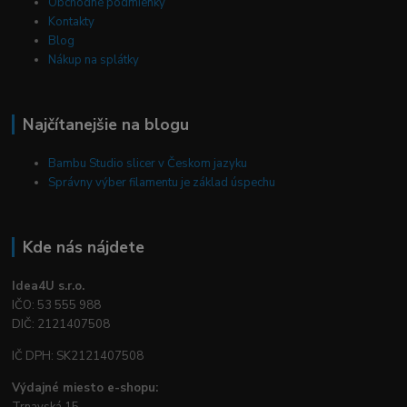
Obchodné podmienky
Kontakty
Blog
Nákup na splátky
Najčítanejšie na blogu
Bambu Studio slicer v Českom jazyku
Správny výber filamentu je základ úspechu
Kde nás nájdete
Idea4U s.r.o.
IČO: 53 555 988
DIČ: 2121407508
IČ DPH: SK2121407508
Výdajné miesto e-shopu:
Trnavská 15