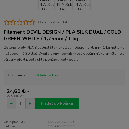
Ohodnotiť produkt
Filament DEVIL DESIGN / PLA SILK DUAL / COLD
GREEN-WHITE / 1,75mm / 1 kg
Zeleno-biely PLA Silk Dual filament Devil Design 1,75 mm. 1 kg netto na
každodennú 3D tlač. Dvojfarebný hodvábny lesk, veľmi nízke zmrštenie a
výrazný efekt podľa uhla pohľadu.
celý popis
Dostupnosť
Skladom 1 ks
24,60 €
/
ks
20 €
bez DPH
Pridať do košíka
Číslo produktu:
5902280033806
EAN kód:
5902280033806