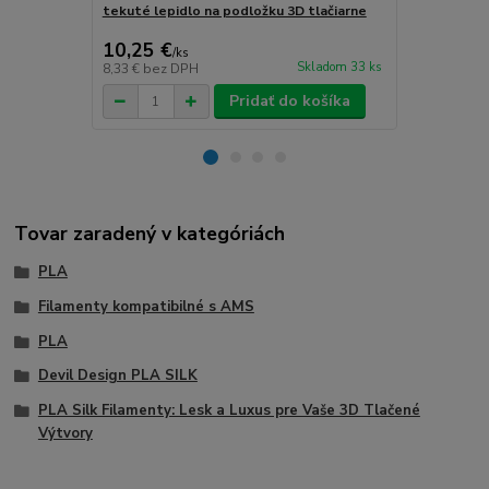
tekuté lepidlo na podložku 3D tlačiarne
podložku 3D 
10,25 €
13,22 €
/
ks
/
k
Skladom 33 ks
8,33 €
bez DPH
10,75 €
bez 
Pridať do košíka
Tovar zaradený v kategóriách
PLA
Filamenty kompatibilné s AMS
PLA
Devil Design PLA SILK
PLA Silk Filamenty: Lesk a Luxus pre Vaše 3D Tlačené
Výtvory