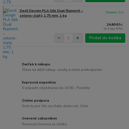
Devil Design PLA Silk Dual filament –
Skladom 3 ks
zeleno-zlatý, 1,75 mm, 1 kg
24,60 €
/
ks
20 €
bez DPH
Pridať do košíka
Darček k nákupu
Zľava na ďalší nákup, vzorky a malé prekvapenie
Expresná expedícia
V prípade objednania do 16:00 - Packeta
Online podpora
Sme tu pre Vás na chate alebo tel. čísle
Overené zákazníkmi
Recenzie hovoria za všetko