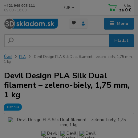
0
ks
+421 949 003 111
EUR
za
0 €
09:00 - 16:00
Menu
Hľadať
Úvod
PLA
Devil Design PLA Silk Dual filament – zeleno-biely, 1,75 mm,
1 kg
Devil Design PLA Silk Dual
filament – zeleno-biely, 1,75 mm,
1 kg
Novinka