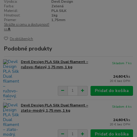
Výrobca:
Devil Design
Farba:
Zelená
Materiál:
PLA SILK
Hmotnosť:
1kg
Priemer:
1,75mm
Strážte si cenu a dostupnosť!
👀🔔
Do obľúbených
Podobné produkty
Devil Design PLA Silk Dual filament –
Skladom 7 ks
ružovo-fialový, 1,75 mm, 1 kg
24,60 €
/
ks
20 €
bez DPH
Pridať do košíka
Devil Design PLA Silk Dual filament –
Skladom 4 ks
zlato-modrý, 1,75 mm, 1 kg
24,60 €
/
ks
20 €
bez DPH
Pridať do košíka