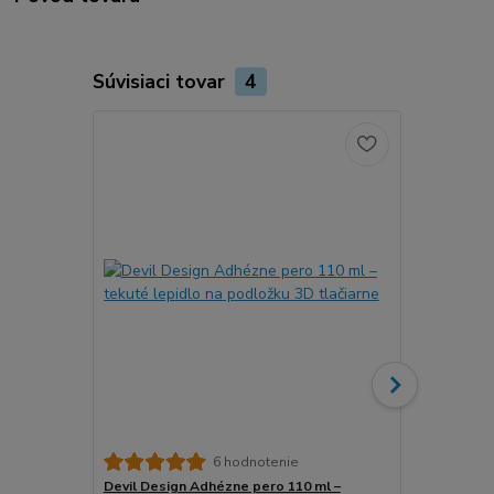
Súvisiaci tovar
4
6 hodnotenie
Devil Design Adhézne pero 110 ml –
3DLAC Adhéz