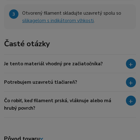
Otvorený filament skladujte uzavretý spolu so
silikagelom s indikátorom vlhkosti
.
Časté otázky
Je tento materiál vhodný pre začiatočníka?
Potrebujem uzavretú tlačiareň?
Čo robiť, keď filament prská, vláknuje alebo má
hrubý povrch?
Pôvod tovaru