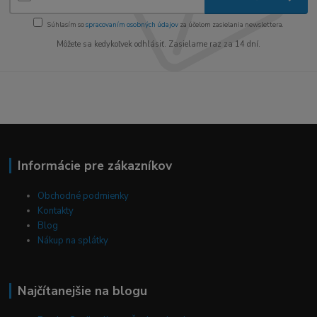
Súhlasím so
spracovaním osobných údajov
za účelom zasielania newslettera.
Môžete sa kedykoľvek odhlásiť. Zasielame raz za 14 dní.
Informácie pre zákazníkov
Obchodné podmienky
Kontakty
Blog
Nákup na splátky
Najčítanejšie na blogu