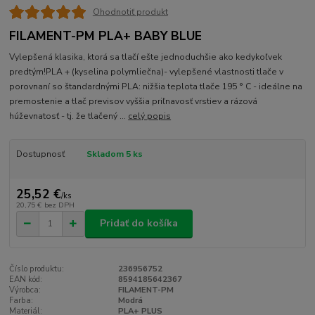
Ohodnotiť produkt
FILAMENT-PM PLA+ BABY BLUE
Vylepšená klasika, ktorá sa tlačí ešte jednoduchšie ako kedykoľvek
predtým!PLA + (kyselina polymliečna)- vylepšené vlastnosti tlače v
porovnaní so štandardnými PLA: nižšia teplota tlače 195 ° C - ideálne na
premostenie a tlač previsov vyššia priľnavosť vrstiev a rázová
húževnatosť - tj. že tlačený ...
celý popis
Dostupnosť
Skladom 5 ks
25,52 €
/
ks
20,75 €
bez DPH
Pridať do košíka
Číslo produktu:
236956752
EAN kód:
8594185642367
Výrobca:
FILAMENT-PM
Farba:
Modrá
Materiál:
PLA+ PLUS