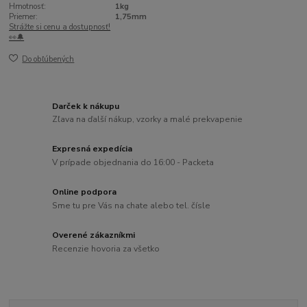
Hmotnosť:
1kg
Priemer:
1,75mm
Strážte si cenu a dostupnosť!
👀🔔
Do obľúbených
Darček k nákupu
Zľava na ďalší nákup, vzorky a malé prekvapenie
Expresná expedícia
V prípade objednania do 16:00 - Packeta
Online podpora
Sme tu pre Vás na chate alebo tel. čísle
Overené zákazníkmi
Recenzie hovoria za všetko