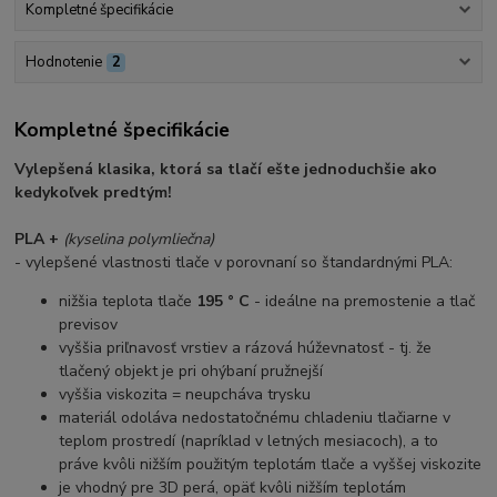
Kompletné špecifikácie
Hodnotenie
2
Kompletné špecifikácie
Vylepšená klasika, ktorá sa tlačí ešte jednoduchšie ako
kedykoľvek predtým!
PLA +
(kyselina polymliečna)
- vylepšené vlastnosti tlače v porovnaní so štandardnými PLA:
nižšia teplota tlače
195 ° C
- ideálne na premostenie a tlač
previsov
vyššia priľnavosť vrstiev a rázová húževnatosť - tj. že
tlačený objekt je pri ohýbaní pružnejší
vyššia viskozita = neupcháva trysku
materiál odoláva nedostatočnému chladeniu tlačiarne v
teplom prostredí (napríklad v letných mesiacoch), a to
práve kvôli nižším použitým teplotám tlače a vyššej viskozite
je vhodný pre 3D perá, opäť kvôli nižším teplotám