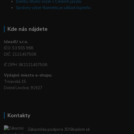
Bambu Studio slicer v Českom jazyku
Správny výber filamentu je základ úspechu
Kde nás nájdete
Idea4U s.r.o.
IČO: 53 555 988
DIČ: 2121407508
IČ DPH: SK2121407508
Výdajné miesto e-shopu:
Trnavská 15
Dolné Lovčice, 91927
Kontakty
Zákaznícka podpora 3DSkladom.sk