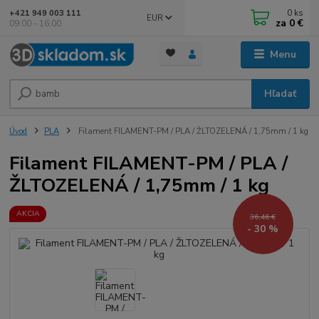
0
ks
+421 949 003 111
EUR
za
0 €
09:00 - 16:00
Menu
Hľadať
Úvod
PLA
Filament FILAMENT-PM / PLA / ŽLTOZELENÁ / 1,75mm / 1 kg
Filament FILAMENT-PM / PLA /
ŽLTOZELENÁ / 1,75mm / 1 kg
AKCIA
36,46 €
- 30 %