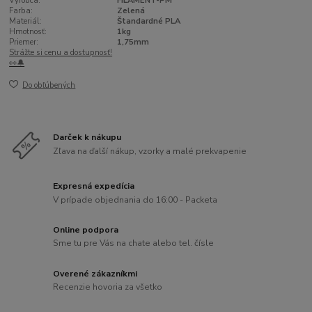
Výrobca:
FILAMENT-PM
Farba:
Zelená
Materiál:
Štandardné PLA
Hmotnosť:
1kg
Priemer:
1,75mm
Strážte si cenu a dostupnosť!
👀🔔
Do obľúbených
Darček k nákupu
Zľava na ďalší nákup, vzorky a malé prekvapenie
Expresná expedícia
V prípade objednania do 16:00 - Packeta
Online podpora
Sme tu pre Vás na chate alebo tel. čísle
Overené zákazníkmi
Recenzie hovoria za všetko