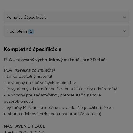
Kompletné špecifikácie
Hodnotenie
1
Kompletné špecifikácie
PLA - takzvaný východiskový materiál pre 3D tlač
PLA
(kyselina polymliečna)
- ľahko tlačiteľný materiál
- je vhodný na tlač veľkých predmetov
- je vyrobený z kukuričného škrobu a
biologicky odbúrateľný
- je vhodný pre začiatočníkov, pretože tlač z neho je
bezproblémová
- výtlačky PLA nie sú ideálne na vonkajšie použitie (nízke -
teplotná odolnosť, nízka odolnosť proti UV žiareniu)
NASTAVENIE TLAČE
Tryska: 200 - 220 ° C