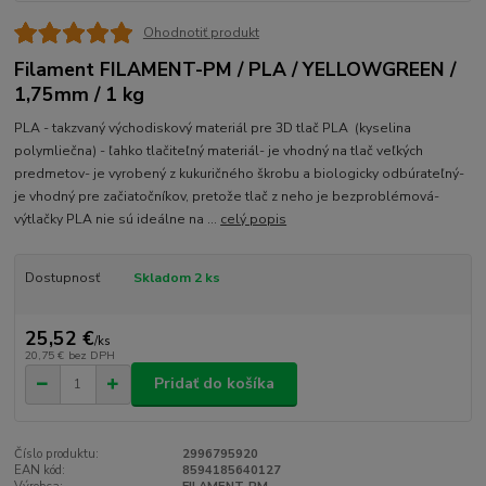
Ohodnotiť produkt
Filament FILAMENT-PM / PLA / YELLOWGREEN /
1,75mm / 1 kg
PLA - takzvaný východiskový materiál pre 3D tlač PLA (kyselina
polymliečna) - ľahko tlačiteľný materiál- je vhodný na tlač veľkých
predmetov- je vyrobený z kukuričného škrobu a biologicky odbúrateľný-
je vhodný pre začiatočníkov, pretože tlač z neho je bezproblémová-
výtlačky PLA nie sú ideálne na ...
celý popis
Dostupnosť
Skladom 2 ks
25,52 €
/
ks
20,75 €
bez DPH
Pridať do košíka
Číslo produktu:
2996795920
EAN kód:
8594185640127