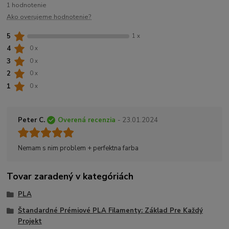
1 hodnotenie
Ako overujeme hodnotenie?
5
1 x
4
0 x
3
0 x
2
0 x
1
0 x
Peter C.
Overená recenzia
- 23.01.2024
Nemam s nim problem + perfektna farba
Tovar zaradený v kategóriách
PLA
Štandardné Prémiové PLA Filamenty: Základ Pre Každý
Projekt