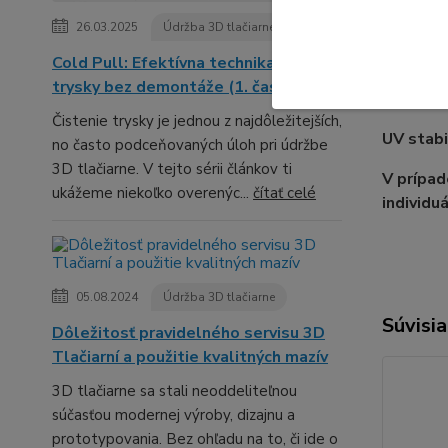
Značka:
26.03.2025
Údržba 3D tlačiarne
Typ:
Ext
Cold Pull: Efektívna technika čistenia
trysky bez demontáže (1. časť série)
Tepota p
Čistenie trysky je jednou z najdôležitejších,
UV stabi
no často podceňovaných úloh pri údržbe
3D tlačiarne. V tejto sérii článkov ti
V prípa
ukážeme niekoľko overenýc...
čítať celé
individu
05.08.2024
Údržba 3D tlačiarne
Súvisia
Dôležitosť pravidelného servisu 3D
Tlačiarní a použitie kvalitných mazív
3D tlačiarne sa stali neoddeliteľnou
súčasťou modernej výroby, dizajnu a
prototypovania. Bez ohľadu na to, či ide o