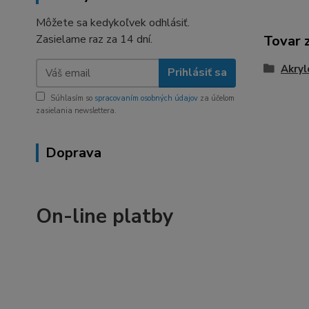
Môžete sa kedykoľvek odhlásiť.
Zasielame raz za 14 dní.
Tovar 
Akryl
Prihlásiť sa
Súhlasím so
spracovaním osobných údajov
za účelom
zasielania newslettera.
Doprava
On-line platby