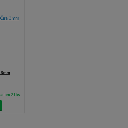
a 3mm
ladom 21 ks