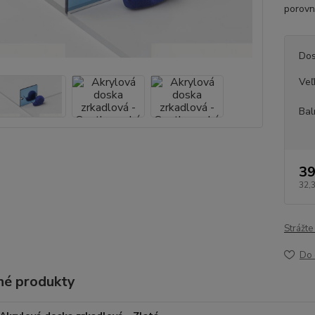
porovn
Dos
Veľ
Bal
39
32,
Strážte
Do 
é produkty