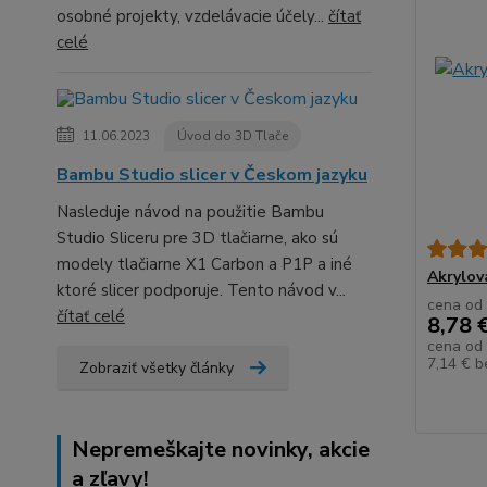
osobné projekty, vzdelávacie účely...
čítať
celé
11.06.2023
Úvod do 3D Tlače
Bambu Studio slicer v Českom jazyku
Nasleduje návod na použitie Bambu
Studio Sliceru pre 3D tlačiarne, ako sú
modely tlačiarne X1 Carbon a P1P a iné
Akrylov
ktoré slicer podporuje. Tento návod v...
cena od
čítať celé
8,78 
cena od
7,14 €
b
Zobraziť všetky články
Nepremeškajte novinky, akcie
a zľavy!