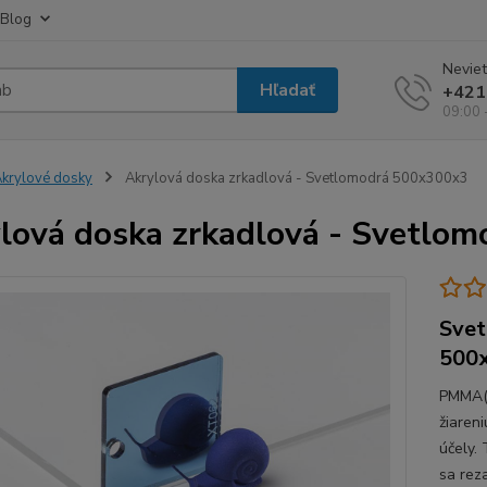
Blog
Neviet
Hľadať
+421
09:00 
krylové dosky
Akrylová doska zrkadlová - Svetlomodrá 500x300x3
lová doska zrkadlová - Svetlo
Svet
500
PMMA(P
žiaren
účely.
sa rez