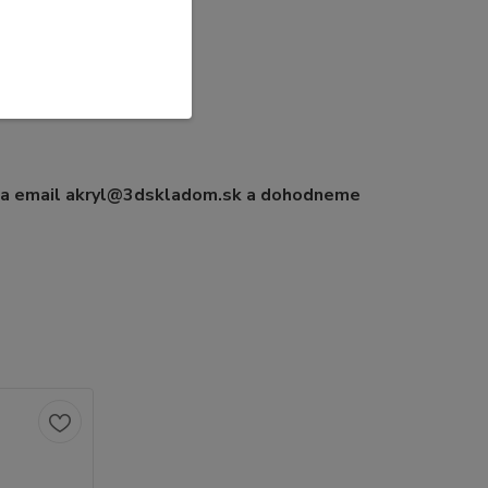
 na email akryl@3dskladom.sk a dohodneme