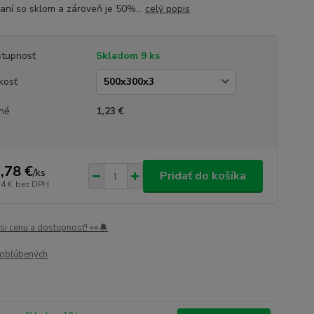
aní so sklom a zároveň je 50%...
celý popis
tupnosť
Skladom 9 ks
kosť
né
1,23 €
,78 €
/
ks
Pridať do košíka
34 €
bez DPH
 si cenu a dostupnosť! 👀🔔
obľúbených