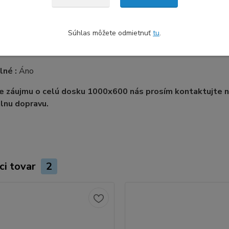
Primo
rudované XT / Recyklovatelné
Súhlas môžete odmietnuť
tu
.
oužitia:
-40ºC - +80ºC
lné :
Áno
de záujmu o celú dosku 1000x600 nás prosím kontaktujte
álnu dopravu.
ci tovar
2