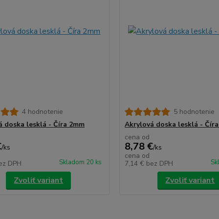
4 hodnotenie
5 hodnotenie
á doska lesklá - Číra 2mm
Akrylová doska lesklá - Čír
cena od
€
8,78 €
/
ks
/
ks
cena od
Skladom 20 ks
Sk
ez DPH
7,14 €
bez DPH
Zvoliť variant
Zvoliť variant