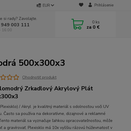
Prihlásenie
EUR
e si rady? Zavolajte.
0
ks
 949 003 111
za
0 €
- 16:00
modrá 500x300x3
Ohodnotiť produkt
lomodrý Zrkadlový Akrylový Plát
x300x3
lexisklo) / Akryl je kvalitný materiál s odolnosťou voči UV
iu. Často sa používa na dekoratívne, dizajnové a reklamné
 Tento materiál sa vyznačuje ľahkou opracovateľnosťou, môže
ať a gravírovať. Plexisklo má 10x vyššiu rázovú húževnatosť v