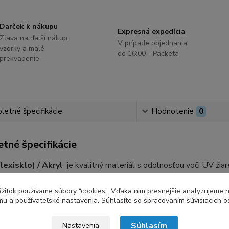
Darček k nákupu
Expresná expedícia
Zľava na ďalší nákup,
V prípade objednania
vzorky a malé
do 16:00 - Packeta
prekvapenie
etné špecifikácie
Hodnotenie
0
tné špecifikácie
exisklo) / Akryl
je kvalitný materiál s odolnosťou voči UV žiar
účely. Tento materiál sa vyznačuje ľahkou opracovateľnosťou, mô
ževnatosť v porovnaní so sklom a zároveň je 50% ľahšie. Plexisk
zážitok používame súbory “cookies”. Vďaka nim presnejšie analyzujeme 
u a používateľské nastavenia. Súhlasíte so spracovaním súvisiacich 
 V EU.
Súhlasím
Nastavenia