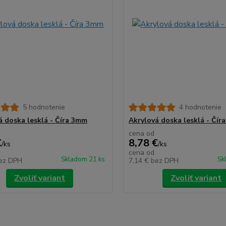
5 hodnotenie
4 hodnotenie
á doska lesklá - Číra 3mm
Akrylová doska lesklá - Čír
cena od
€
8,78 €
/
ks
/
ks
cena od
Skladom 21 ks
Sk
ez DPH
7,14 €
bez DPH
Zvoliť variant
Zvoliť variant