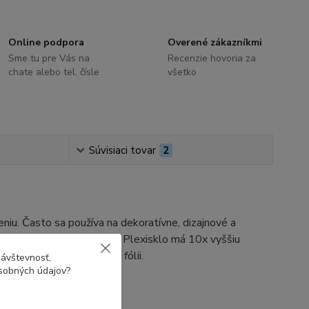
Online podpora
Overené zákazníkmi
Sme tu pre Vás na
Recenzie hovoria za
chate alebo tel. čísle
všetko
Súvisiaci tovar
2
eniu. Často sa používa na dekoratívne, dizajnové a
že sa rezať a gravírovať. Plexisklo má 10x vyššiu
lo dodávame v ochrannej fólii.
návštevnosť,
osobných údajov?