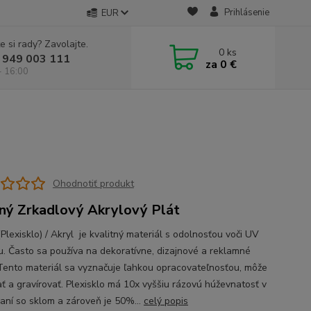
Prihlásenie
EUR
e si rady? Zavolajte.
0
ks
 949 003 111
za
0 €
- 16:00
Ohodnotiť produkt
ný Zrkadlový Akrylový Plát
lexisklo) / Akryl je kvalitný materiál s odolnosťou voči UV
iu. Často sa používa na dekoratívne, dizajnové a reklamné
 Tento materiál sa vyznačuje ľahkou opracovateľnosťou, môže
ať a gravírovať. Plexisklo má 10x vyššiu rázovú húževnatosť v
aní so sklom a zároveň je 50%...
celý popis