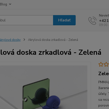
Blog
Neviet
Hľadať
+421
09:00 
krylové dosky
Akrylová doska zrkadlová - Zelená
lová doska zrkadlová - Zelená
Zele
PMMA(P
žiaren
účely.
sa rez
porovn