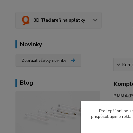
3D Tlačiareň na splátky
Novinky
Zobraziť všetky novinky
Kompl
Blog
Komple
PMMA(Pl
reklamné 
rázovú hú
Pre lepší online 
prispôsobujeme reklam
Vyrábané