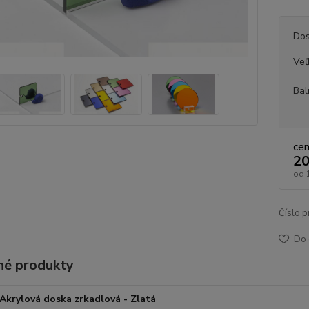
Dos
Veľ
Bal
ce
20
od
Číslo p
Do 
é produkty
Akrylová doska zrkadlová - Zlatá