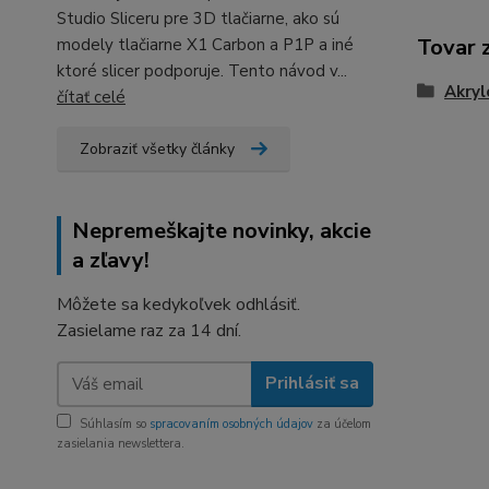
Studio Sliceru pre 3D tlačiarne, ako sú
Tovar 
modely tlačiarne X1 Carbon a P1P a iné
ktoré slicer podporuje. Tento návod v...
Akryl
čítať celé
Zobraziť všetky články
Nepremeškajte novinky, akcie
a zľavy!
Môžete sa kedykoľvek odhlásiť.
Zasielame raz za 14 dní.
Prihlásiť sa
Súhlasím so
spracovaním osobných údajov
za účelom
zasielania newslettera.