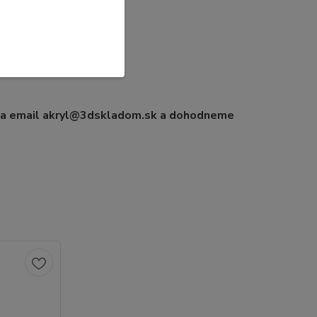
 na email akryl@3dskladom.sk a dohodneme