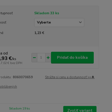
tupnosť
Skladom 33 ks
kosť
né
1,23 €
na od
Pridať do košíka
,93 €
/
ks
17,02 €
bez DPH
roduktu:
8060070659
Strážte si cenu a dostupnosť! 👀🔔
obľúbených
Skladom 19 ks
Zvoliť variant