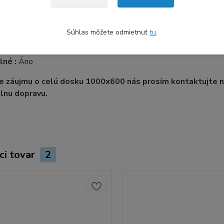
Primo
rudované XT / Recyklovatelné
Súhlas môžete odmietnuť
tu
.
oužitia:
-40ºC - +80ºC
lné :
Áno
de záujmu o celú dosku 1000x600 nás prosím kontaktujte
álnu dopravu.
ci tovar
2