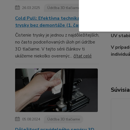
Značka:
26.03.2025
Údržba 3D tlačiarne
Typ:
Ext
Cold Pull: Efektívna technika čistenia
Tepota p
trysky bez demontáže (1. časť série)
Čistenie trysky je jednou z najdôležitejších,
UV stabi
no často podceňovaných úloh pri údržbe
V prípa
3D tlačiarne. V tejto sérii článkov ti
individu
ukážeme niekoľko overenýc...
čítať celé
Súvisia
05.08.2024
Údržba 3D tlačiarne
Dôležitosť pravidelného servisu 3D