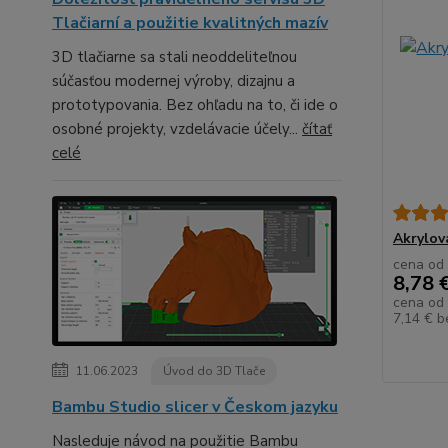
Tlačiarní a použitie kvalitných mazív
3D tlačiarne sa stali neoddeliteľnou
súčasťou modernej výroby, dizajnu a
prototypovania. Bez ohľadu na to, či ide o
osobné projekty, vzdelávacie účely...
čítať
celé
Akrylov
cena od
8,78 
cena od
7,14 €
b
11.06.2023
Úvod do 3D Tlače
Bambu Studio slicer v Českom jazyku
Nasleduje návod na použitie Bambu