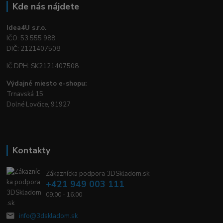
Kde nás nájdete
Idea4U s.r.o.
IČO: 53 555 988
DIČ: 2121407508
IČ DPH: SK2121407508
Výdajné miesto e-shopu:
Trnavská 15
Dolné Lovčice, 91927
Kontakty
Zákaznícka podpora 3DSkladom.sk
+421 949 003 111
09:00 - 16:00
info@3dskladom.sk