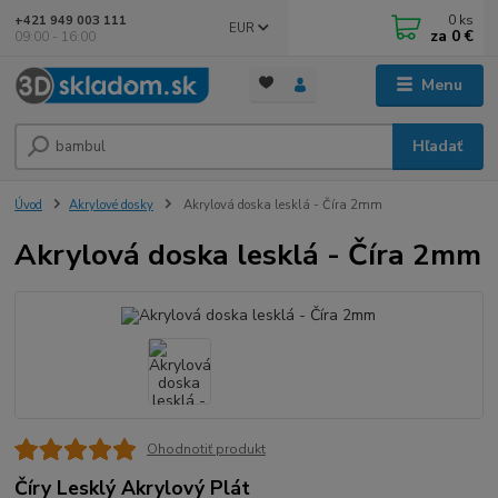
0
ks
+421 949 003 111
EUR
za
0 €
09:00 - 16:00
Menu
Hľadať
Úvod
Akrylové dosky
Akrylová doska lesklá - Číra 2mm
Akrylová doska lesklá - Číra 2mm
Ohodnotiť produkt
Číry Lesklý Akrylový Plát