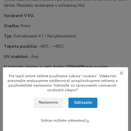
ľahšie. Plexisklo dodávame v ochrannej fólii.
Vyrábané V EU.
Značka:
Primo
Typ:
Extrudované XT / Recyklovatelné
Tepota použitia:
-40ºC - +80ºC
UV stabilné :
Áno
V prípade záujmu o celú dosku 1000x600 nás prosím
kontaktujte na email akryl@3dskladom.sk a dohodneme
Pre lepší online zážitok používame súbory “cookies”. Vďaka nim
individuálnu dopravu.
presnejšie analyzujeme návštevnosť, prispôsobujeme reklamu a
používateľské nastavenia. Súhlasíte so spracovaním súvisiacich
osobných údajov?
Súhlasím
Nastavenia
Súvisiaci tovar
10
Súhlas môžete odmietnuť
tu
.
TOP produkt
Novinka