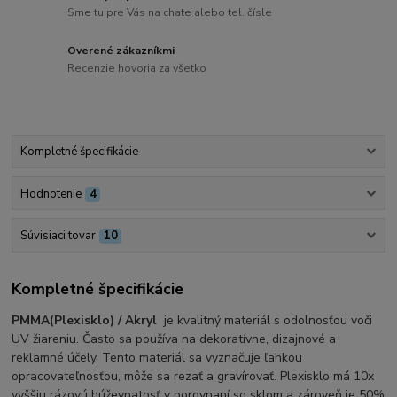
Sme tu pre Vás na chate alebo tel. čísle
Overené zákazníkmi
Recenzie hovoria za všetko
Kompletné špecifikácie
Hodnotenie
4
Súvisiaci tovar
10
Kompletné špecifikácie
PMMA(Plexisklo) / Akryl
je kvalitný materiál s odolnosťou voči
UV žiareniu. Často sa používa na dekoratívne, dizajnové a
reklamné účely. Tento materiál sa vyznačuje ľahkou
opracovateľnosťou, môže sa rezať a gravírovať. Plexisklo má 10x
vyššiu rázovú húževnatosť v porovnaní so sklom a zároveň je 50%