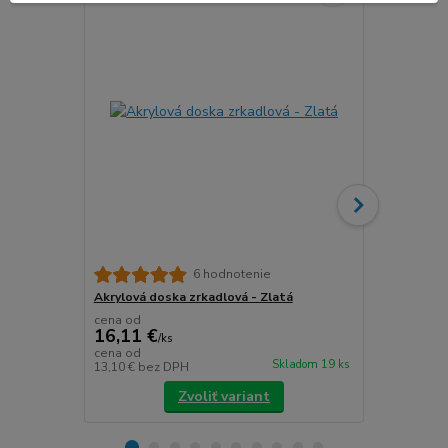
Akrylová do
6 hodnotenie
Akrylová doska zrkadlová - Zlatá
cena od
cena od
16,11 €
16,11 €
/
ks
/
k
cena od
cena od
Skladom 19 ks
13,10 €
bez DPH
13,10 €
bez 
Zvoliť variant