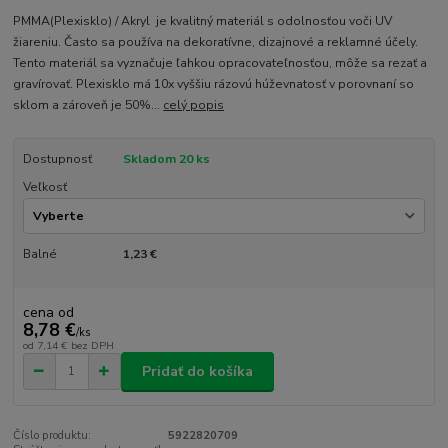
PMMA(Plexisklo) / Akryl je kvalitný materiál s odolnosťou voči UV
žiareniu. Často sa používa na dekoratívne, dizajnové a reklamné účely.
Tento materiál sa vyznačuje ľahkou opracovateľnosťou, môže sa rezať a
gravírovať. Plexisklo má 10x vyššiu rázovú húževnatosť v porovnaní so
sklom a zároveň je 50%...
celý popis
Dostupnosť
Skladom 20 ks
Veľkosť
Balné
1,23 €
cena od
8,78 €
/
ks
od
7,14 €
bez DPH
Pridať do košíka
Číslo produktu:
5922820709