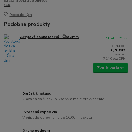
Strážte si cenu a dostupnosť!
👀🔔
Do obľúbených
Podobné produkty
Akrylová doska lesklá - Číra 3mm
Skladom 21 ks
cena od
8,78 €
/
ks
cena od
7,14 €
bez DPH
Zvoliť variant
Darček k nákupu
Zľava na ďalší nákup, vzorky a malé prekvapenie
Expresná expedícia
V prípade objednania do 16:00 - Packeta
Online podpora