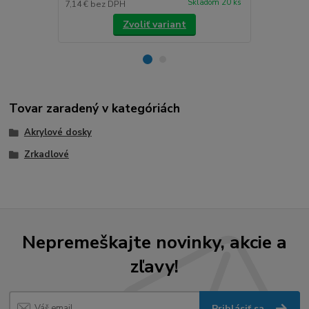
Skladom 20 ks
7,14 €
bez DPH
7,14 €
bez D
Zvoliť variant
Tovar zaradený v kategóriách
Akrylové dosky
Zrkadlové
Nepremeškajte novinky, akcie a
zľavy!
Prihlásiť sa