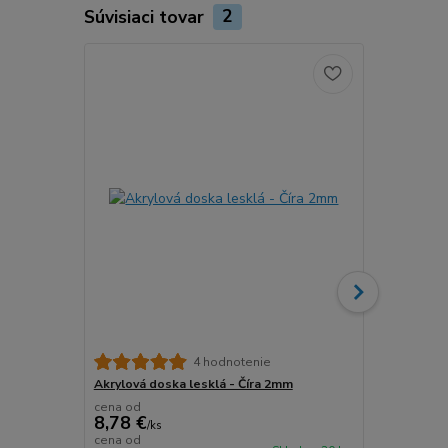
Súvisiaci tovar
2
4 hodnotenie
Akrylová doska lesklá - Číra 2mm
Akrylová do
cena od
cena od
8,78 €
8,78 €
/
ks
/
ks
cena od
cena od