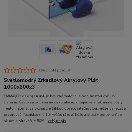
Ohodnotiť produkt
Svetlomodrý Zrkadlový Akrylový Plát
1000x600x3
PMMA(Plexisklo) / Akryl je kvalitný materiál s odolnosťou voči UV
žiareniu. Často sa používa na dekoratívne, dizajnové a reklamné účely.
Tento materiál sa vyznačuje ľahkou opracovateľnosťou, môže sa rezať a
gravírovať. Plexisklo má 10x vyššiu rázovú húževnatosť v porovnaní so
sklom a zároveň je 50%...
celý popis