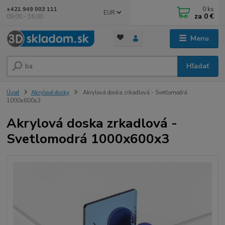
0
ks
+421 949 003 111
EUR
za
0 €
09:00 - 16:00
Menu
Hľadať
Úvod
Akrylové dosky
Akrylová doska zrkadlová - Svetlomodrá
1000x600x3
Akrylová doska zrkadlová -
Svetlomodrá 1000x600x3