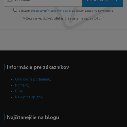
Súhlasím so
spracovaním osobných údajov
za účelom zasielania newslettera.
Môžete sa kedykoľvek odhlásiť. Zasielame raz za 14 dní.
Informácie pre zákazníkov
Obchodné podmienky
Kontakty
Blog
Nákup na splátky
Najčítanejšie na blogu