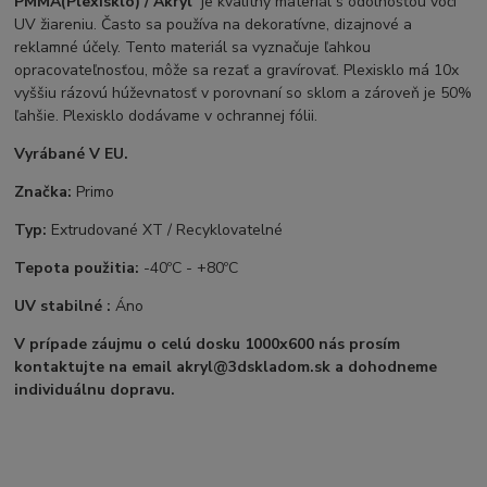
PMMA(Plexisklo) / Akryl
je kvalitný materiál s odolnosťou voči
UV žiareniu. Často sa používa na dekoratívne, dizajnové a
reklamné účely. Tento materiál sa vyznačuje ľahkou
opracovateľnosťou, môže sa rezať a gravírovať. Plexisklo má 10x
vyššiu rázovú húževnatosť v porovnaní so sklom a zároveň je 50%
ľahšie. Plexisklo dodávame v ochrannej fólii.
Vyrábané V EU.
Značka:
Primo
Typ:
Extrudované XT / Recyklovatelné
Tepota použitia:
-40ºC - +80ºC
UV stabilné :
Áno
V prípade záujmu o celú dosku 1000x600 nás prosím
kontaktujte na email akryl@3dskladom.sk a dohodneme
individuálnu dopravu.