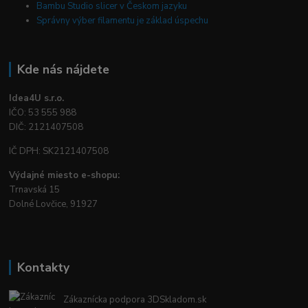
Bambu Studio slicer v Českom jazyku
Správny výber filamentu je základ úspechu
Kde nás nájdete
Idea4U s.r.o.
IČO: 53 555 988
DIČ: 2121407508
IČ DPH: SK2121407508
Výdajné miesto e-shopu:
Trnavská 15
Dolné Lovčice, 91927
Kontakty
Zákaznícka podpora 3DSkladom.sk