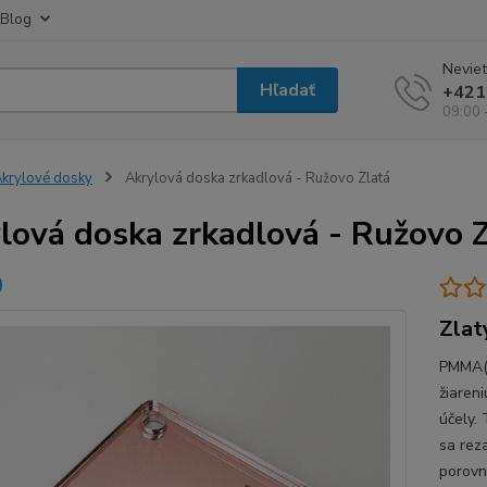
Blog
Neviet
Hľadať
+421
09:00 
krylové dosky
Akrylová doska zrkadlová - Ružovo Zlatá
lová doska zrkadlová - Ružovo 
Zlat
PMMA(P
žiaren
účely.
sa rez
porovn