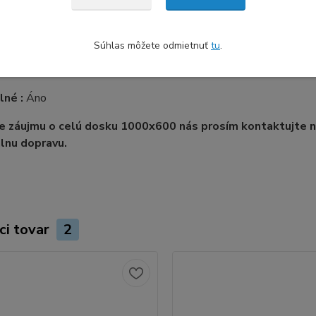
Primo
rudované XT / Recyklovatelné
Súhlas môžete odmietnuť
tu
.
oužitia:
-40ºC - +80ºC
lné :
Áno
de záujmu o celú dosku 1000x600 nás prosím kontaktujte
álnu dopravu.
ci tovar
2