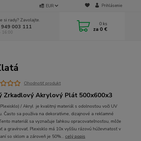
Prihlásenie
EUR
e si rady? Zavolajte.
0
ks
 949 003 111
za
0 €
- 16:00
Zlatá
Ohodnotiť produkt
ý Zrkadlový Akrylový Plát 500x600x3
lexisklo) / Akryl je kvalitný materiál s odolnosťou voči UV
iu. Často sa používa na dekoratívne, dizajnové a reklamné
 Tento materiál sa vyznačuje ľahkou opracovateľnosťou, môže
ať a gravírovať. Plexisklo má 10x vyššiu rázovú húževnatosť v
aní so sklom a zároveň je 50%...
celý popis