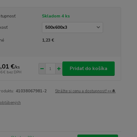
tupnosť
Skladom 4 ks
kosť
né
1,23 €
,01 €
/
ks
Pridať do košíka
16 €
bez DPH
roduktu:
41038067981-2
Strážte si cenu a dostupnosť! 👀🔔
obľúbených