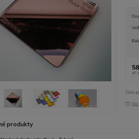
Dos
Veľ
Bal
58
47,
Číslo p
Do 
é produkty