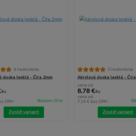
4 hodnotenie
5 hodnotenie
á doska lesklá - Číra 2mm
Akrylová doska lesklá - Čír
cena od
€
8,78 €
/
ks
/
ks
cena od
Skladom 20 ks
Sk
ez DPH
7,14 €
bez DPH
Zvoliť variant
Zvoliť variant