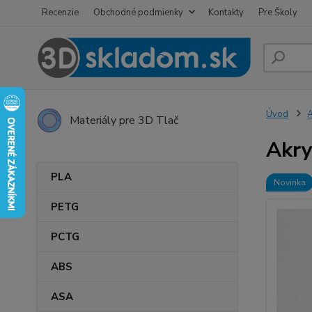
Recenzie
Obchodné podmienky
Kontakty
Pre Školy
Úvod
A
Materiály pre 3D Tlač
Akry
PLA
Novinka
PETG
PCTG
ABS
ASA