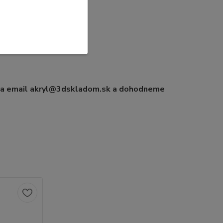
 na email akryl@3dskladom.sk a dohodneme