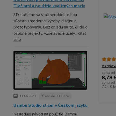
Tlačiarní a použitie kvalitných mazív
3D tlačiarne sa stali neoddeliteľnou
súčasťou modernej výroby, dizajnu a
prototypovania. Bez ohľadu na to, či ide o
osobné projekty, vzdelávacie účely...
čítať
celé
Akrylov
cena od
8,78 
cena od
7,14 €
b
11.06.2023
Úvod do 3D Tlače
Bambu Studio slicer v Českom jazyku
Nasleduje návod na použitie Bambu