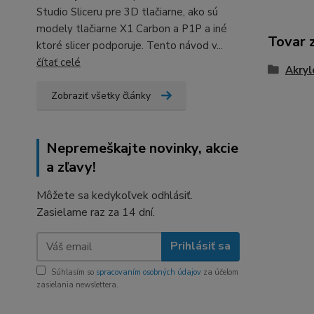
Studio Sliceru pre 3D tlačiarne, ako sú
modely tlačiarne X1 Carbon a P1P a iné
Tovar 
ktoré slicer podporuje. Tento návod v...
čítať celé
Akryl
Zobraziť všetky články
Nepremeškajte novinky, akcie
a zľavy!
Môžete sa kedykoľvek odhlásiť.
Zasielame raz za 14 dní.
Prihlásiť sa
Súhlasím so
spracovaním osobných údajov
za účelom
zasielania newslettera.