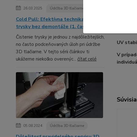
Značka:
26.03.2025
Údržba 3D tlačiarne
Typ:
Ext
Cold Pull: Efektívna technika čistenia
trysky bez demontáže (1. časť série)
Tepota p
Čistenie trysky je jednou z najdôležitejších,
UV stabi
no často podceňovaných úloh pri údržbe
3D tlačiarne. V tejto sérii článkov ti
V prípa
ukážeme niekoľko overenýc...
čítať celé
individu
Súvisia
05.08.2024
Údržba 3D tlačiarne
Dôležitosť pravidelného servisu 3D