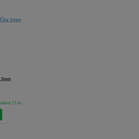
a 3mm
ladom 21 ks