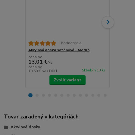
1 hodnotenie
Akrylová doska saténová - Modrá
Akrylová do
cena od
cena od
13,01 €
13,01 €
/
ks
/
k
cena od
cena od
Skladom 13 ks
10,58 €
bez DPH
10,58 €
bez 
Zvoliť variant
Tovar zaradený v kategóriách
Akrylové dosky