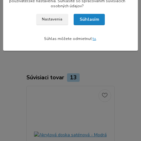
používateľské nastavenia. Súhlasíte so spracovaním súvisiacich
osobných údajov?
Tepota použitia:
-40ºC - +80ºC
Súhlasím
Nastavenia
UV stabilné :
Áno
V prípade záujmu o celú dosku 1000x600 nás prosím
kontaktujte na email akryl@3dskladom.sk a dohodneme
Súhlas môžete odmietnuť
tu
.
individuálnu dopravu.
Súvisiaci tovar
13