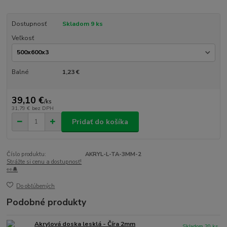
Dostupnosť
Skladom 9 ks
Veľkosť
Balné
1,23 €
39,10 €
/
ks
31,79 €
bez DPH
Pridať do košíka
Číslo produktu:
AKRYL-L-TA-3MM-2
Strážte si cenu a dostupnosť!
👀🔔
Do obľúbených
Podobné produkty
Akrylová doska lesklá - Číra 2mm
Skladom 20 ks