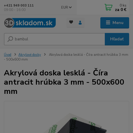
0
ks
+421 949 003 111
EUR
za
0 €
09:00 - 16:00
Menu
Hľadať
Úvod
Akrylové dosky
Akrylová doska lesklá - Číra antracit hrúbka 3 mm
- 500x600 mm
Akrylová doska lesklá - Číra
antracit hrúbka 3 mm - 500x600
mm