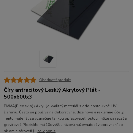
Ohodnotiť produkt
Číry antracitový Lesklý Akrylový Plát -
500x600x3
PMMA(Plexisklo) / Akryl je kvalitný materiál s odolnosťou voči UV
žiareniu. Často sa používa na dekoratívne, dizajnové a reklamné účely.
Tento materiál sa vyznačuje ľahkou opracovateľnosťou, môže sa rezať a
gravírovať. Plexisklo má 10x vyššiu rázovú húževnatosť v porovnaní so
sklom a zároveň j...
celý popis