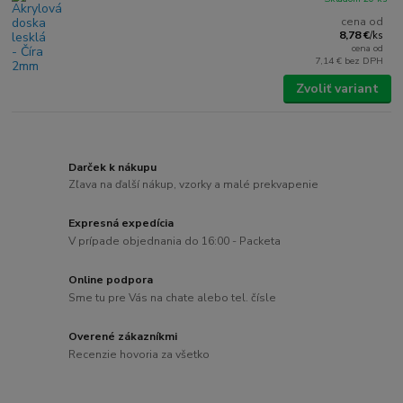
cena od
8,78 €
/
ks
cena od
7,14 €
bez DPH
Zvoliť variant
Darček k nákupu
Zľava na ďalší nákup, vzorky a malé prekvapenie
Expresná expedícia
V prípade objednania do 16:00 - Packeta
Online podpora
Sme tu pre Vás na chate alebo tel. čísle
Overené zákazníkmi
Recenzie hovoria za všetko