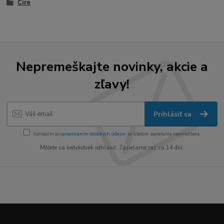
Číre
Nepremeškajte novinky, akcie a
zľavy!
Prihlásiť sa
Súhlasím so
spracovaním osobných údajov
za účelom zasielania newslettera.
Môžete sa kedykoľvek odhlásiť. Zasielame raz za 14 dní.