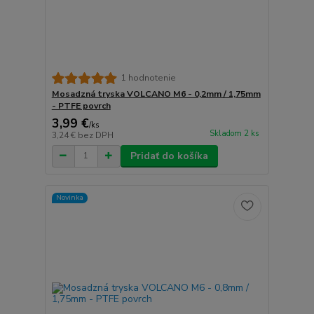
1 hodnotenie
Mosadzná tryska VOLCANO M6 - 0,2mm / 1,75mm
- PTFE povrch
3,99 €
/
ks
Skladom 2 ks
3,24 €
bez DPH
Pridať do košíka
Novinka