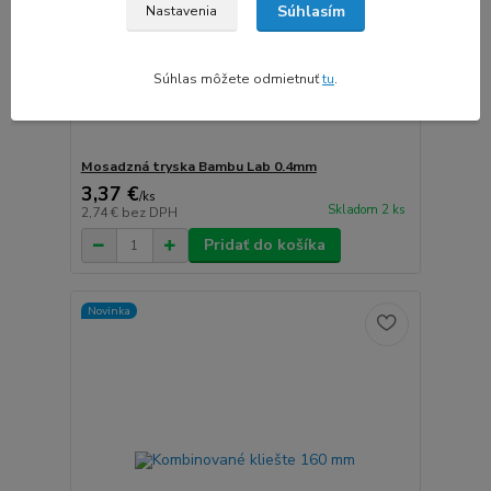
Súhlasím
Nastavenia
Súhlas môžete odmietnuť
tu
.
Mosadzná tryska Bambu Lab 0.4mm
3,37 €
/
ks
Skladom 2 ks
2,74 €
bez DPH
Pridať do košíka
Novinka