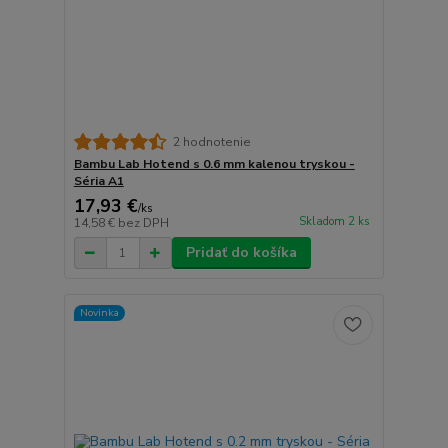
2 hodnotenie
Bambu Lab Hotend s 0.6 mm kalenou tryskou -
Séria A1
17,93 €
/
ks
Skladom 2 ks
14,58 €
bez DPH
Pridať do košíka
Novinka