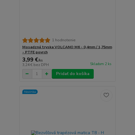
1 hodnotenie
Mosadzná tryska VOLCANO M6 - 0,4mm / 1,75mm
- PTFE povrch
3,99 €
/
ks
Skladom 2 ks
3,24 €
bez DPH
Pridať do košíka
Novinka