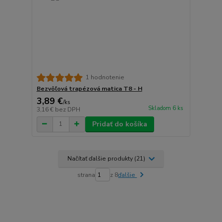
1 hodnotenie
Bezvôľová trapézová matica T8 - H
3,89 €
/
ks
Skladom 6 ks
3,16 €
bez DPH
Pridať do košíka
Načítať ďalšie produkty (21)
strana
z 8
ďalšie