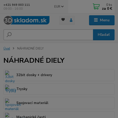
0
ks
+421 949 003 111
EUR
za
0 €
09:00 - 16:00
Menu
Hľadať
Úvod
NÁHRADNÉ DIELY
NÁHRADNÉ DIELY
32bit dosky + drivery
Trysky
Spojovací materiál
Mechanické časti