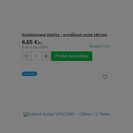
Kombinované kliešte - predĺžené rovné 160 mm
6,65 €
/
ks
Skladom 3 ks
5,41 €
bez DPH
Pridať do košíka
Novinka