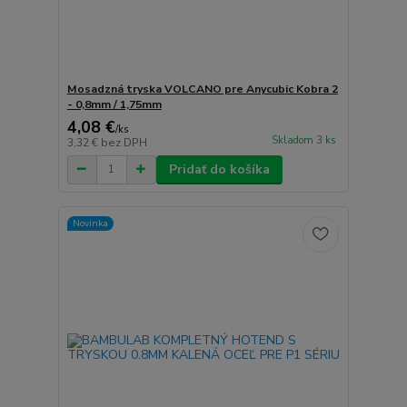
Mosadzná tryska VOLCANO pre Anycubic Kobra 2
- 0,8mm / 1,75mm
4,08 €
/
ks
Skladom 3 ks
3,32 €
bez DPH
Pridať do košíka
Novinka