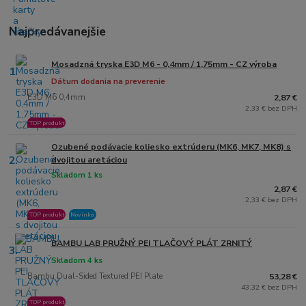
Najpredávanejšie
Mosadzná tryska E3D M6 - 0,4mm / 1,75mm - CZ výroba
1.
Dátum dodania na preverenie
E3D M6 0,4mm
2,87 €
2,33 € bez DPH
TOP produkt
Ozubené podávacie koliesko extrúderu (MK6, MK7, MK8) s
2.
dvojitou aretáciou
Skladom 1 ks
2,87 €
2,33 € bez DPH
TOP produkt
Novinka
BAMBU LAB PRUŽNÝ PEI TLAČOVÝ PLÁT ZRNITÝ
3.
Skladom 4 ks
Bambu Dual-Sided Textured PEI Plate
53,28 €
43,32 € bez DPH
TOP produkt