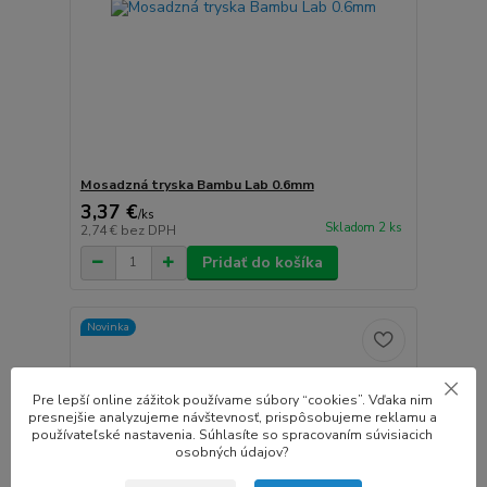
Mosadzná tryska Bambu Lab 0.6mm
3,37 €
/
ks
Skladom 2 ks
2,74 €
bez DPH
Pridať do košíka
Novinka
Pre lepší online zážitok používame súbory “cookies”. Vďaka nim
presnejšie analyzujeme návštevnosť, prispôsobujeme reklamu a
používateľské nastavenia. Súhlasíte so spracovaním súvisiacich
osobných údajov?