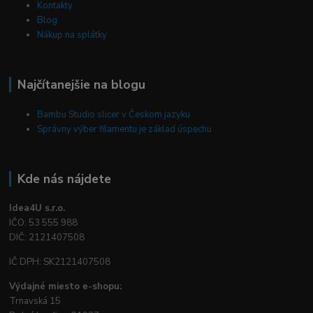
Kontakty
Blog
Nákup na splátky
Najčítanejšie na blogu
Bambu Studio slicer v Českom jazyku
Správny výber filamentu je základ úspechu
Kde nás nájdete
Idea4U s.r.o.
IČO: 53 555 988
DIČ: 2121407508
IČ DPH: SK2121407508
Výdajné miesto e-shopu:
Trnavská 15