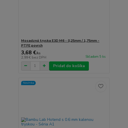
Mosadzná tryska E3D M6 - 0,25mm / 1,75mm -
PTFE povrch
3,68 €
/
ks
Skladom 5 ks
2,99 €
bez DPH
Pridať do košíka
Novinka