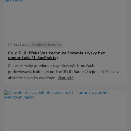
26
.
03
.
2025
Údržba 3D tlačiarne
Cold Pull: Efektívna technika čistenia trysky bez
demontáže (1. časť série)
Čistenie trysky je jednou z najdôležitejších, no často
podceňovaných úloh pri údržbe 3D tlačiarne. V tejto sérii článkov ti
ukážeme niekoľko overenýc...
čítať celé