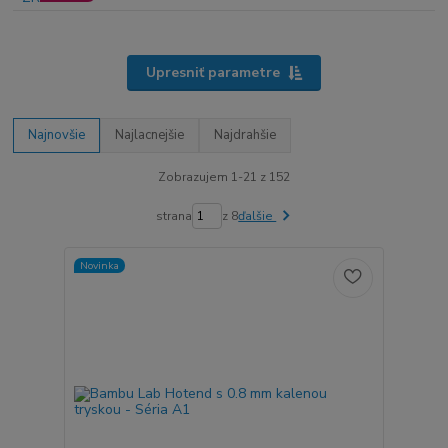
Upresniť parametre
Najnovšie
Najlacnejšie
Najdrahšie
Zobrazujem 1-21 z 152
strana
z 8
ďalšie
Novinka