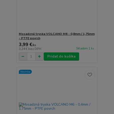
Mosadzná tryska VOLCANO M6 - 0,8mm / 1,75mm
- PTFE povrch
3,99 €
/
ks
Skladom 1 ks
3,24 €
bez DPH
Pridať do košíka
Novinka