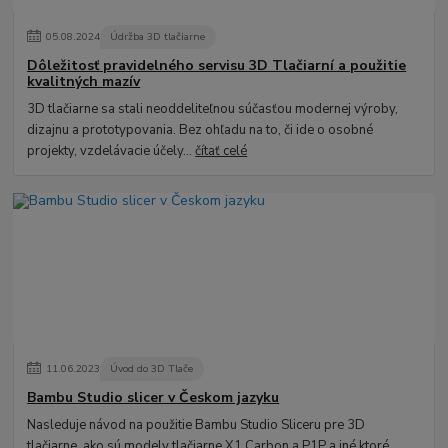
05
.
08
.
2024
Údržba 3D tlačiarne
Dôležitosť pravidelného servisu 3D Tlačiarní a použitie
kvalitných mazív
3D tlačiarne sa stali neoddeliteľnou súčasťou modernej výroby,
dizajnu a prototypovania. Bez ohľadu na to, či ide o osobné
projekty, vzdelávacie účely...
čítať celé
11
.
06
.
2023
Úvod do 3D Tlače
Bambu Studio slicer v Českom jazyku
Nasleduje návod na použitie Bambu Studio Sliceru pre 3D
tlačiarne, ako sú modely tlačiarne X1 Carbon a P1P a iné ktoré