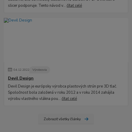
slicer podporuje. Tento návod v...
čítať celé
04
.
12
.
2022
Výrobcovia
Devil Design
Devil Design je európsky výrobca plastových strún pre 3D tlač.
Spoločnosť bola založená v roku 2012 a v roku 2014 zahájila
výrobu vlastného vlákna pou...
čítať celé
Zobraziť všetky články