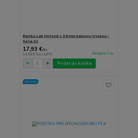
Bambu Lab Hotend s 0.8 mm kalenou tryskou -
Séria A1
17,93 €
/
ks
Skladom 2 ks
14,58 €
bez DPH
Pridať do košíka
Novinka