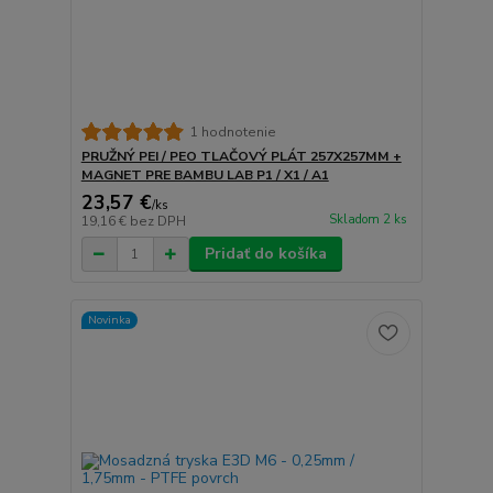
1 hodnotenie
PRUŽNÝ PEI / PEO TLAČOVÝ PLÁT 257X257MM +
MAGNET PRE BAMBU LAB P1 / X1 / A1
23,57 €
/
ks
Skladom 2 ks
19,16 €
bez DPH
Pridať do košíka
Novinka