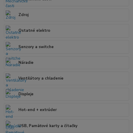
Zdroj
Ostatné elektro
Senzory a switche
Náradie
Ventilátory a chladenie
Displeje
Hot-end + extrúder
USB, Pamäťové karty a čítačky