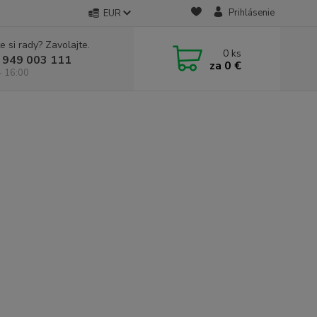
Prihlásenie
EUR
e si rady? Zavolajte.
0
ks
 949 003 111
za
0 €
- 16:00