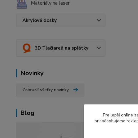
Materiály na laser
Akrylové dosky
3D Tlačiareň na splátky
Novinky
Zobraziť všetky novinky
Blog
Pre lepší online 
prispôsobujeme reklam