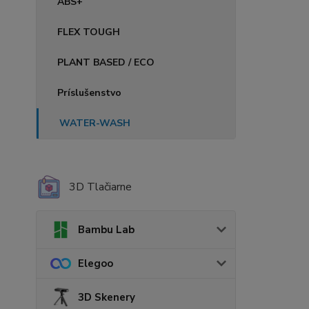
ABS+
FLEX TOUGH
PLANT BASED / ECO
Príslušenstvo
WATER-WASH
3D Tlačiarne
Bambu Lab
Elegoo
3D Skenery