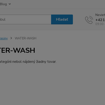
Blog
Neviet
Hľadať
+421
09:00 
esiny
WATER-WASH
ER-WASH
ategórii nebol nájdený žiadny tovar.