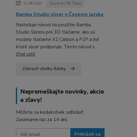
11.06.2023
Úvod do 3D Tlače
Bambu Studio slicer v Českom jazyku
Nasleduje návod na použitie Bambu
Studio Sliceru pre 3D tlačiarne, ako sú
modely tlačiarne X1 Carbon a P1P a iné
ktoré slicer podporuje. Tento návod v...
čítať celé
Zobraziť všetky články
Nepremeškajte novinky, akcie
a zľavy!
Môžete sa kedykoľvek odhlásiť.
Zasielame raz za 14 dní.
Prihlásiť sa