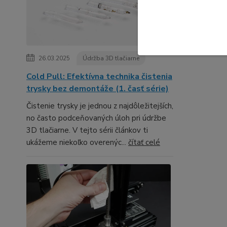
26.03.2025
Údržba 3D tlačiarne
Cold Pull: Efektívna technika čistenia
trysky bez demontáže (1. časť série)
Čistenie trysky je jednou z najdôležitejších,
no často podceňovaných úloh pri údržbe
3D tlačiarne. V tejto sérii článkov ti
ukážeme niekoľko overenýc...
čítať celé