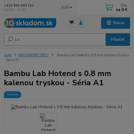
0
ks
+421 949 003 111
EUR
za
0 €
09:00 - 16:00
Menu
Hľadať
Úvod
NÁHRADNÉ DIELY
Bambu Lab Hotend s 0.8 mm kalenou tryskou
- Séria A1
Bambu Lab Hotend s 0.8 mm
kalenou tryskou - Séria A1
Novinka