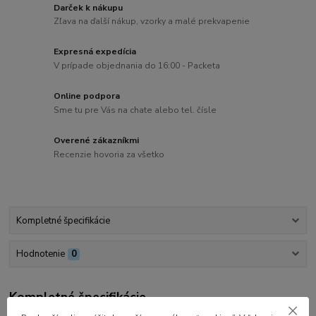
Darček k nákupu
Zľava na ďalší nákup, vzorky a malé prekvapenie
Expresná expedícia
V prípade objednania do 16:00 - Packeta
Online podpora
Sme tu pre Vás na chate alebo tel. čísle
Overené zákazníkmi
Recenzie hovoria za všetko
Kompletné špecifikácie
Hodnotenie
0
Kompletné špecifikácie