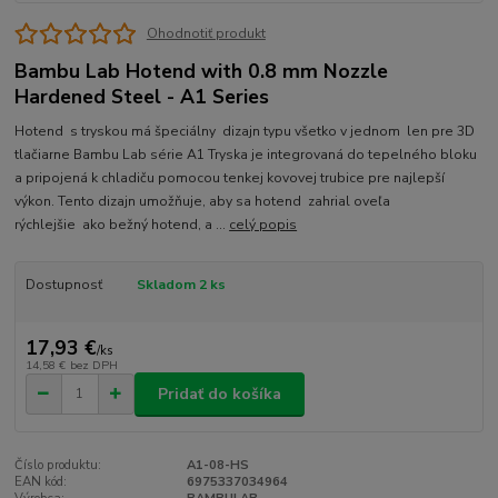
Ohodnotiť produkt
Bambu Lab Hotend with 0.8 mm Nozzle
Hardened Steel - A1 Series
Hotend s tryskou má špeciálny dizajn typu všetko v jednom len pre 3D
tlačiarne Bambu Lab série A1 Tryska je integrovaná do tepelného bloku
a pripojená k chladiču pomocou tenkej kovovej trubice pre najlepší
výkon. Tento dizajn umožňuje, aby sa hotend zahrial oveľa
rýchlejšie ako bežný hotend, a ...
celý popis
Dostupnosť
Skladom 2 ks
17,93 €
/
ks
14,58 €
bez DPH
Pridať do košíka
Číslo produktu:
A1-08-HS
EAN kód:
6975337034964