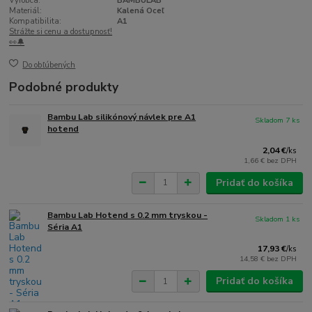
Výrobca:
BAMBULAB
Materiál:
Kalená Oceľ
Kompatibilita:
A1
Strážte si cenu a dostupnosť!
👀🔔
Do obľúbených
Podobné produkty
Bambu Lab silikónový návlek pre A1
Skladom 7 ks
hotend
2,04 €
/
ks
1,66 €
bez DPH
Pridať do košíka
Bambu Lab Hotend s 0.2 mm tryskou -
Skladom 1 ks
Séria A1
17,93 €
/
ks
14,58 €
bez DPH
Pridať do košíka