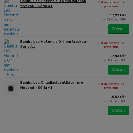
Bambu Lab Hotend s 0.4 mm kalenou
Dátum dodania na
tryskou - Séria A1
preverenie
17,93 €
/
ks
14,58 €
bez DPH
Detail
Bambu Lab Hotend s 0.4 mm tryskou -
Dátum dodania na
Séria A1
preverenie
17,93 €
/
ks
14,58 €
bez DPH
Detail
Bambu Lab Chladiaci ventilátor pre
Dátum dodania na
Hotend - Séria A1
preverenie
15,52 €
/
ks
12,62 €
bez DPH
Detail