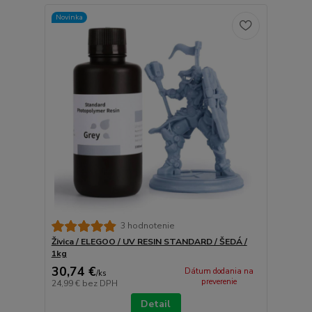
Novinka
3 hodnotenie
Živica / ELEGOO / UV RESIN STANDARD / ŠEDÁ /
1kg
30,74 €
Dátum dodania na
/
ks
preverenie
24,99 €
bez DPH
Detail