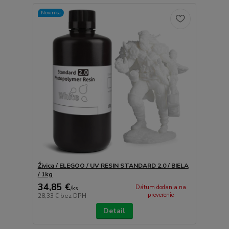
Novinka
Živica / ELEGOO / UV RESIN STANDARD 2.0 / BIELA
/ 1kg
34,85 €
Dátum dodania na
/
ks
preverenie
28,33 €
bez DPH
Detail