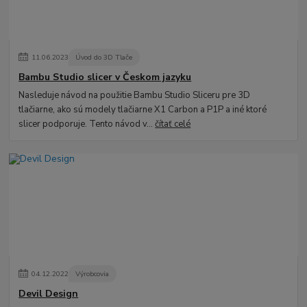
11
.
06
.
2023
Úvod do 3D Tlače
Bambu Studio slicer v Českom jazyku
Nasleduje návod na použitie Bambu Studio Sliceru pre 3D
tlačiarne, ako sú modely tlačiarne X1 Carbon a P1P a iné ktoré
slicer podporuje. Tento návod v...
čítať celé
04
.
12
.
2022
Výrobcovia
Devil Design