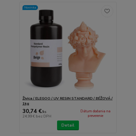
Novinka
Živica / ELEGOO / UV RESIN STANDARD / BÉŽOVÁ /
1kg
30,74 €
Dátum dodania na
/
ks
preverenie
24,99 €
bez DPH
Detail