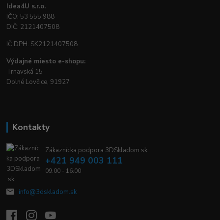
Idea4U s.r.o.
IČO: 53 555 988
DIČ: 2121407508
IČ DPH: SK2121407508
Výdajné miesto e-shopu:
Trnavská 15
Dolné Lovčice, 91927
Kontakty
Zákaznícka podpora 3DSkladom.sk
+421 949 003 111
09:00 - 16:00
info@3dskladom.sk