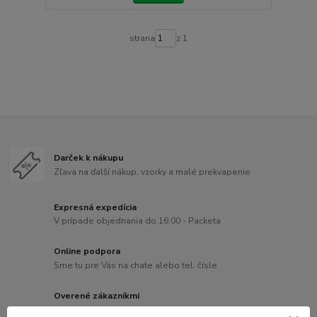
strana
z 1
Darček k nákupu
Zľava na ďalší nákup, vzorky a malé prekvapenie
Expresná expedícia
V prípade objednania do 16:00 - Packeta
Online podpora
Sme tu pre Vás na chate alebo tel. čísle
Overené zákazníkmi
Recenzie hovoria za všetko