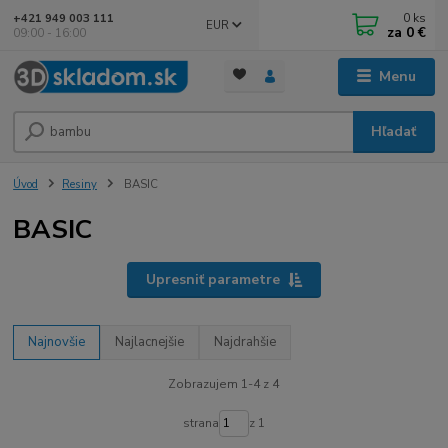
0
ks
+421 949 003 111
EUR
za
0 €
09:00 - 16:00
Menu
Hľadať
Úvod
Resiny
BASIC
BASIC
Upresniť parametre
Najnovšie
Najlacnejšie
Najdrahšie
Zobrazujem 1-4 z 4
strana
z 1