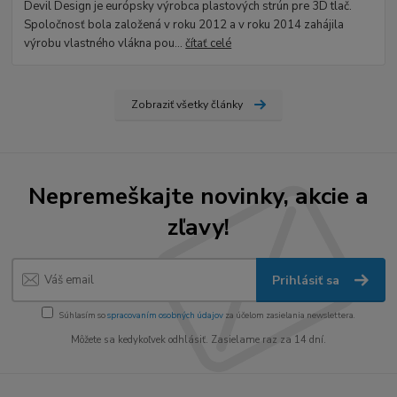
Devil Design je európsky výrobca plastových strún pre 3D tlač.
Spoločnosť bola založená v roku 2012 a v roku 2014 zahájila
výrobu vlastného vlákna pou...
čítať celé
Zobraziť všetky články
Nepremeškajte novinky, akcie a
zľavy!
Prihlásiť sa
Súhlasím so
spracovaním osobných údajov
za účelom zasielania newslettera.
Môžete sa kedykoľvek odhlásiť. Zasielame raz za 14 dní.