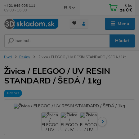
0
ks
+421 949 003 111
EUR
za
0 €
09:00 - 16:00
Menu
Hľadať
Úvod
Resiny
Živica / ELEGOO / UV RESIN STANDARD / ŠEDÁ / 1kg
Živica / ELEGOO / UV RESIN
STANDARD / ŠEDÁ / 1kg
Novinka