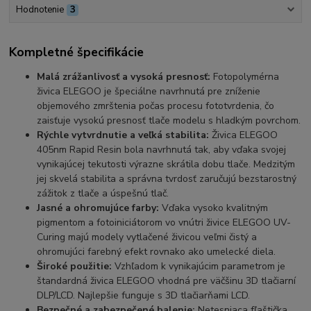
Hodnotenie
3
Kompletné špecifikácie
Malá zrážanlivosť a vysoká presnosť:
Fotopolymérna
živica ELEGOO je špeciálne navrhnutá pre zníženie
objemového zmrštenia počas procesu fototvrdenia, čo
zaisťuje vysokú presnosť tlače modelu s hladkým povrchom.
Rýchle vytvrdnutie a veľká stabilita:
Živica ELEGOO
405nm Rapid Resin bola navrhnutá tak, aby vďaka svojej
vynikajúcej tekutosti výrazne skrátila dobu tlače. Medzitým
jej skvelá stabilita a správna tvrdosť zaručujú bezstarostný
zážitok z tlače a úspešnú tlač.
Jasné a ohromujúce farby:
Vďaka vysoko kvalitným
pigmentom a fotoiniciátorom vo vnútri živice ELEGOO UV-
Curing majú modely vytlačené živicou veľmi čistý a
ohromujúci farebný efekt rovnako ako umelecké diela.
Široké použitie:
Vzhľadom k vynikajúcim parametrom je
štandardná živica ELEGOO vhodná pre väčšinu 3D tlačiarní
DLP/LCD. Najlepšie funguje s 3D tlačiarňami LCD.
Bezpečné a zabezpečené balenie:
Netesniaca fľaštička