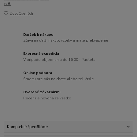
👀🔔
Do obľúbených
Darček k nákupu
Zľava na ďalší nákup, vzorky a malé prekvapenie
Expresná expedícia
V prípade objednania do 16:00 - Packeta
Online podpora
Sme tu pre Vás na chate alebo tel. čísle
Overené zákazníkmi
Recenzie hovoria za všetko
Kompletné špecifikácie