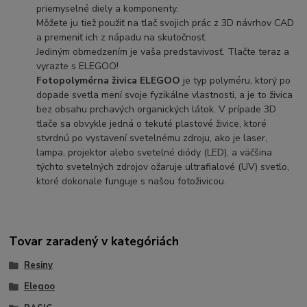
priemyselné diely a komponenty.
Môžete ju tiež použiť na tlač svojich prác z 3D návrhov CAD
a premeniť ich z nápadu na skutočnosť.
Jediným obmedzením je vaša predstavivosť. Tlačte teraz a
vyrazte s ELEGOO!
Fotopolymérna živica ELEGOO
je typ polyméru, ktorý po
dopade svetla mení svoje fyzikálne vlastnosti, a je to živica
bez obsahu prchavých organických látok. V prípade 3D
tlače sa obvykle jedná o tekuté plastové živice, ktoré
stvrdnú po vystavení svetelnému zdroju, ako je laser,
lampa, projektor alebo svetelné diódy (LED), a väčšina
týchto svetelných zdrojov ožaruje ultrafialové (UV) svetlo,
ktoré dokonale funguje s našou fotoživicou.
Tovar zaradený v kategóriách
Resiny
Elegoo