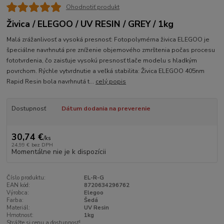
Ohodnotiť produkt
Živica / ELEGOO / UV RESIN / GREY / 1kg
Malá zrážanlivosť a vysoká presnosť: Fotopolymérna živica ELEGOO je
špeciálne navrhnutá pre zníženie objemového zmrštenia počas procesu
fototvrdenia, čo zaisťuje vysokú presnosť tlače modelu s hladkým
povrchom. Rýchle vytvrdnutie a veľká stabilita: Živica ELEGOO 405nm
Rapid Resin bola navrhnutá t...
celý popis
Dostupnosť
Dátum dodania na preverenie
30,74 €
/
ks
24,99 €
bez DPH
Momentálne nie je k dispozícii
Číslo produktu:
EL-R-G
EAN kód:
8720634296762
Výrobca:
Elegoo
Farba:
Šedá
Materiál:
UV Resin
Hmotnosť:
1kg
Strážte si cenu a dostupnosť!