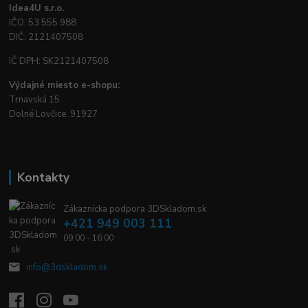
Idea4U s.r.o.
IČO: 53 555 988
DIČ: 2121407508
IČ DPH: SK2121407508
Výdajné miesto e-shopu:
Trnavská 15
Dolné Lovčice, 91927
Kontakty
Zákaznícka podpora 3DSkladom.sk
+421 949 003 111
09:00 - 16:00
info@3dskladom.sk