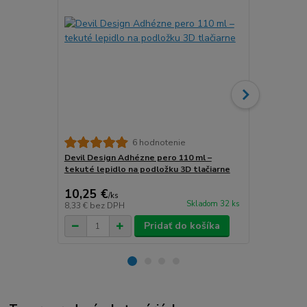
6 hodnotenie
Devil Design Adhézne pero 110 ml –
3DLAC Adhéz
tekuté lepidlo na podložku 3D tlačiarne
podložku 3D 
10,25 €
13,22 €
/
ks
/
k
Skladom 32 ks
8,33 €
bez DPH
10,75 €
bez 
Pridať do košíka