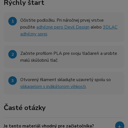
Rýchly štart
Očistite podložku. Pri náročnej prvej vrstve
použite
adhézne pero Devil Design
alebo
3DLAC
adhézny sprej
.
Začnite profilom PLA pre svoju tlačiareň a urobte
malú skúšobnú tlač.
Otvorený filament skladujte uzavretý spolu so
silikagelom s indikátorom vlhkosti
.
Časté otázky
Je tento materiál vhodný pre začiatočníka?