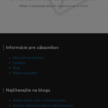
Môžete sa kedykoľvek odhlásiť. Zasielame raz za 14 dní.
Informácie pre zákazníkov
Obchodné podmienky
Kontakty
Blog
Nákup na splátky
Najčítanejšie na blogu
Bambu Studio slicer v Českom jazyku
Správny výber filamentu je základ úspechu