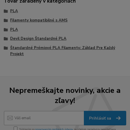
Tovar zaradený v kategóriách
PLA
Filamenty kompatibilné s AMS
PLA
Devil Design Štandardné PLA
Štandardné Prémiové PLA Filamenty: Základ Pre Každý
Projekt
Nepremeškajte novinky, akcie a
zľavy!
Prihlásiť sa
Súhlasím so
spracovaním osobných údajov
za účelom zasielania newslettera.