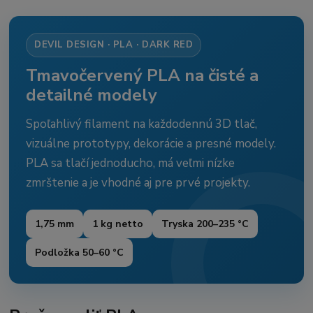
DEVIL DESIGN · PLA · DARK RED
Tmavočervený PLA na čisté a
detailné modely
Spoľahlivý filament na každodennú 3D tlač,
vizuálne prototypy, dekorácie a presné modely.
PLA sa tlačí jednoducho, má veľmi nízke
zmrštenie a je vhodné aj pre prvé projekty.
1,75 mm
1 kg netto
Tryska 200–235 °C
Podložka 50–60 °C