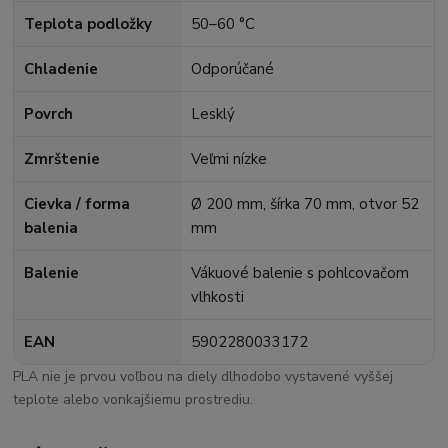
Teplota podložky
50–60 °C
Chladenie
Odporúčané
Povrch
Lesklý
Zmrštenie
Veľmi nízke
Cievka / forma
Ø 200 mm, šírka 70 mm, otvor 52
balenia
mm
Balenie
Vákuové balenie s pohlcovačom
vlhkosti
EAN
5902280033172
PLA nie je prvou voľbou na diely dlhodobo vystavené vyššej
teplote alebo vonkajšiemu prostrediu.