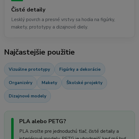
Čisté detaily
Lesklý povrch a presné vrstvy sa hodia na figúrky,
makety, prototypy a dizajnové diely.
Najčastejšie použitie
Vizuálne prototypy
Figúrky a dekorácie
Organizéry
Makety
Školské projekty
Dizajnové modely
PLA alebo PETG?
PLA zvoľte pre jednoduchú tlač, čisté detaily a
interiérové modely. PETG je vhodnejší, keď má byť