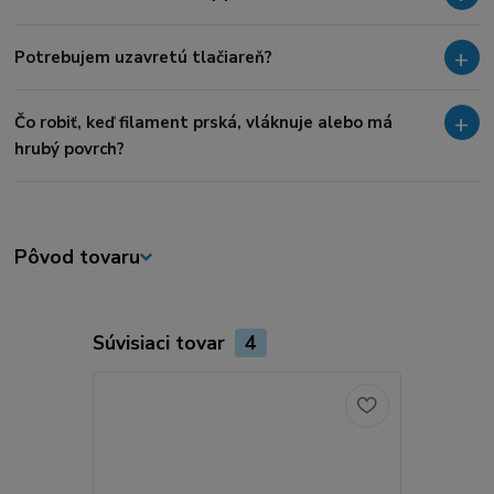
Potrebujem uzavretú tlačiareň?
Čo robiť, keď filament prská, vláknuje alebo má
hrubý povrch?
Pôvod tovaru
Súvisiaci tovar
4