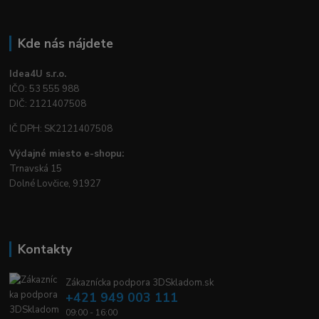
Kde nás nájdete
Idea4U s.r.o.
IČO: 53 555 988
DIČ: 2121407508
IČ DPH: SK2121407508
Výdajné miesto e-shopu:
Trnavská 15
Dolné Lovčice, 91927
Kontakty
Zákaznícka podpora 3DSkladom.sk
+421 949 003 111
09:00 - 16:00