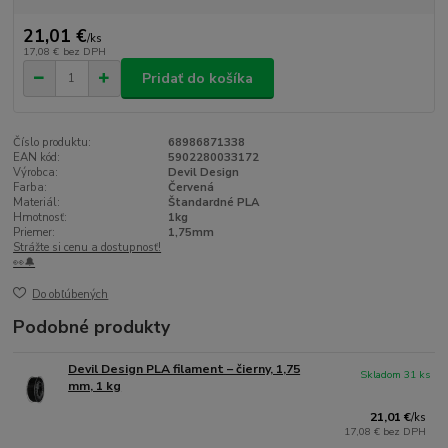
21,01 €
/
ks
17,08 €
bez DPH
Pridať do košíka
Číslo produktu:
68986871338
EAN kód:
5902280033172
Výrobca:
Devil Design
Farba:
Červená
Materiál:
Štandardné PLA
Hmotnosť:
1kg
Priemer:
1,75mm
Strážte si cenu a dostupnosť!
👀🔔
Do obľúbených
Podobné produkty
Devil Design PLA filament – čierny, 1,75
Skladom 31 ks
mm, 1 kg
21,01 €
/
ks
17,08 €
bez DPH