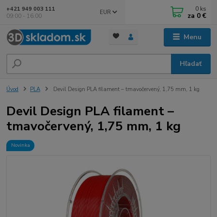
0
ks
+421 949 003 111
EUR
za
0 €
09:00 - 16:00
Menu
Hľadať
Úvod
PLA
Devil Design PLA filament – tmavočervený, 1,75 mm, 1 kg
Devil Design PLA filament –
tmavočervený, 1,75 mm, 1 kg
Novinka