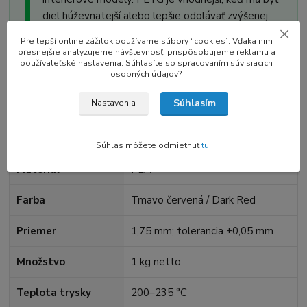
diel húževnatejší alebo lepšie odolávať zvýšenej
teplote.
Pre lepší online zážitok používame súbory “cookies”. Vďaka nim
presnejšie analyzujeme návštevnosť, prispôsobujeme reklamu a
používateľské nastavenia. Súhlasíte so spracovaním súvisiacich
osobných údajov?
Technické údaje
Súhlasím
Nastavenia
Odporúčané hodnoty výrobcu sú východiskom; dolaďte ich
podľa tlačiarne, modelu a rýchlosti.
Súhlas môžete odmietnuť
tu
.
Materiál
PLA
Farba
Tmavo červená / Dark Red
Priemer
1,75 mm; tolerancia ±0,05 mm
Množstvo
1 kg netto
Teplota trysky
200–235 °C