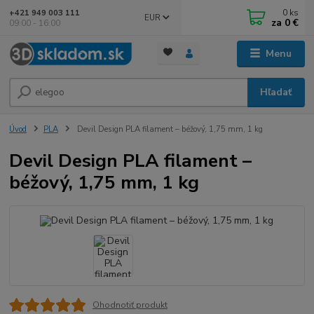
0
ks
+421 949 003 111
EUR
za
0 €
09:00 - 16:00
Menu
Hľadať
Úvod
PLA
Devil Design PLA filament – béžový, 1,75 mm, 1 kg
Devil Design PLA filament –
béžový, 1,75 mm, 1 kg
Ohodnotiť produkt