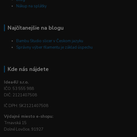
Nákup na splátky
Najčítanejšie na blogu
Bambu Studio slicer v Českom jazyku
Správny výber filamentu je základ úspechu
Kde nás nájdete
Idea4U s.r.o.
IČO: 53 555 988
DIČ: 2121407508
IČ DPH: SK2121407508
Výdajné miesto e-shopu:
Trnavská 15
Dolné Lovčice, 91927