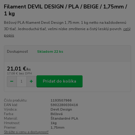
Filament DEVIL DESIGN / PLA / BEIGE / 1,75mm /
1 kg
Béžový PLA filament Devil Design 1,75 mm. 1 kg netto na každodennú
3D tlač. Jednoduchá tlač, veľmi nízke zmrštenie a čistý lesklý povrch.
celý
popis
Dostupnosť
Skladom 22 ks
21,01 €
/
ks
17,08 €
bez DPH
Pridať do košíka
Číslo produktu:
1193507966
EAN kód:
5902280030416
Výrobca:
Devil Design
Farba:
Béžová
Materiál:
Štandardné PLA
Hmotnosť:
1kg
Priemer:
1,75mm
Strážte si cenu a dostupnosť!