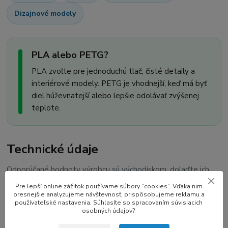
Dizajnové modely
PLA alebo PETG?
PLA zvoľte pre jednoduchú tlač, čisté detaily a
interiérové modely. PETG je vhodnejší, keď má byť
diel húževnatejší alebo lepšie odolávať zvýšenej
teplote.
Technické údaje
Odporúčané hodnoty výrobcu sú východiskom; dolaďte ich
podľa tlačiarne, modelu a rýchlosti.
Pre lepší online zážitok používame súbory “cookies”. Vďaka nim
presnejšie analyzujeme návštevnosť, prispôsobujeme reklamu a
používateľské nastavenia. Súhlasíte so spracovaním súvisiacich
Materiál
PLA
osobných údajov?