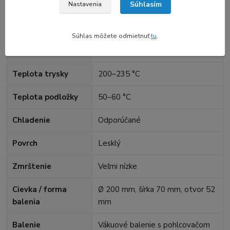
Farba
Béžová / Beige
Súhlasím
Nastavenia
Priemer
1,75 mm; tolerancia ±0,05 mm
Súhlas môžete odmietnuť
tu
.
Množstvo
1 kg netto
Teplota trysky
200–235 °C
Teplota podložky
50–60 °C
Chladenie
Odporúčané
Povrch
Lesklý
Zmrštenie
Veľmi nízke
Cievka / forma
Ø 200 mm, šírka 70 mm, otvor 52
balenia
mm
Balenie
Vákuové balenie s pohlcovačom