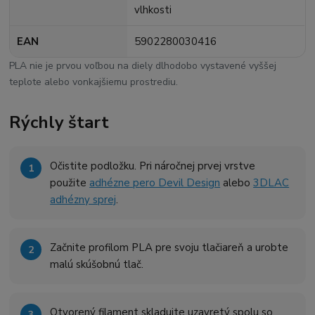
vlhkosti
EAN
5902280030416
PLA nie je prvou voľbou na diely dlhodobo vystavené vyššej
teplote alebo vonkajšiemu prostrediu.
Rýchly štart
Očistite podložku. Pri náročnej prvej vrstve
použite
adhézne pero Devil Design
alebo
3DLAC
adhézny sprej
.
Začnite profilom PLA pre svoju tlačiareň a urobte
malú skúšobnú tlač.
Otvorený filament skladujte uzavretý spolu so