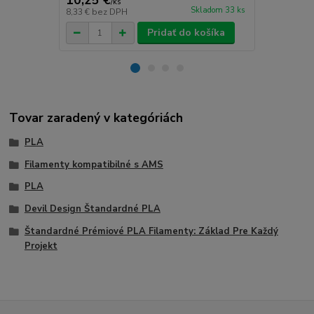
10,25 €
13,22 €
/
ks
/
k
Skladom 33 ks
8,33 €
bez DPH
10,75 €
bez 
Pridať do košíka
Tovar zaradený v kategóriách
PLA
Filamenty kompatibilné s AMS
PLA
Devil Design Štandardné PLA
Štandardné Prémiové PLA Filamenty: Základ Pre Každý
Projekt