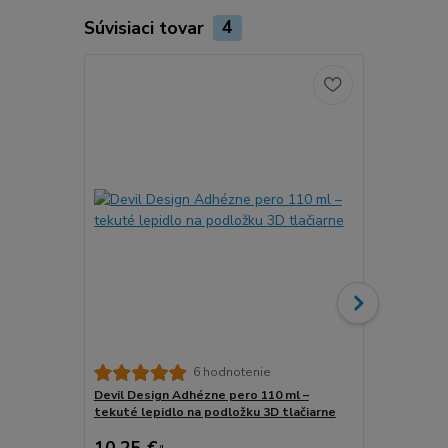
Súvisiaci tovar
4
6 hodnotenie
Devil Design Adhézne pero 110 ml –
3DLAC Adhéz
tekuté lepidlo na podložku 3D tlačiarne
podložku 3D 