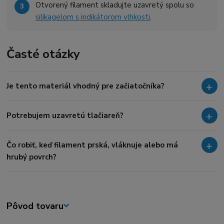
Otvorený filament skladujte uzavretý spolu so
silikagelom s indikátorom vlhkosti
.
Časté otázky
Je tento materiál vhodný pre začiatočníka?
Potrebujem uzavretú tlačiareň?
Čo robiť, keď filament prská, vláknuje alebo má
hrubý povrch?
Pôvod tovaru