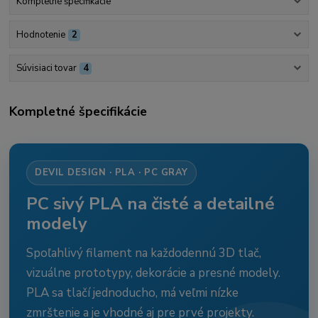
Kompletné špecifikácie
Hodnotenie
2
Súvisiaci tovar
4
Kompletné špecifikácie
DEVIL DESIGN · PLA · PC GRAY
PC sivý PLA na čisté a detailné
modely
Spoľahlivý filament na každodennú 3D tlač,
vizuálne prototypy, dekorácie a presné modely.
PLA sa tlačí jednoducho, má veľmi nízke
zmrštenie a je vhodné aj pre prvé projekty.