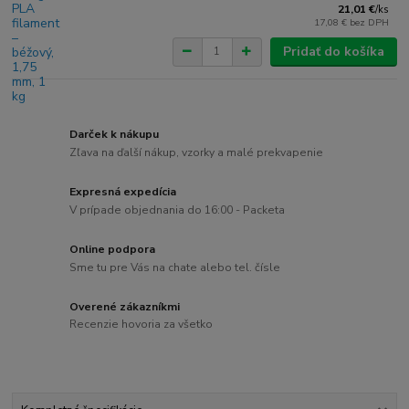
21,01 €
/
ks
17,08 €
bez DPH
Pridať do košíka
Darček k nákupu
Zľava na ďalší nákup, vzorky a malé prekvapenie
Expresná expedícia
V prípade objednania do 16:00 - Packeta
Online podpora
Sme tu pre Vás na chate alebo tel. čísle
Overené zákazníkmi
Recenzie hovoria za všetko