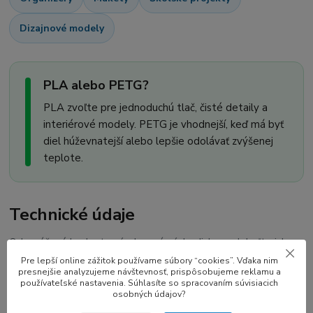
Dizajnové modely
PLA alebo PETG?
PLA zvoľte pre jednoduchú tlač, čisté detaily a
interiérové modely. PETG je vhodnejší, keď má byť
diel húževnatejší alebo lepšie odolávať zvýšenej
teplote.
Technické údaje
Odporúčané hodnoty výrobcu sú východiskom; dolaďte ich
podľa tlačiarne, modelu a rýchlosti.
Pre lepší online zážitok používame súbory “cookies”. Vďaka nim
presnejšie analyzujeme návštevnosť, prispôsobujeme reklamu a
používateľské nastavenia. Súhlasíte so spracovaním súvisiacich
osobných údajov?
Materiál
PLA