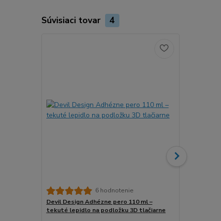
Súvisiaci tovar
4
6 hodnotenie
Devil Design Adhézne pero 110 ml –
3DLAC Adhéz
tekuté lepidlo na podložku 3D tlačiarne
podložku 3D 