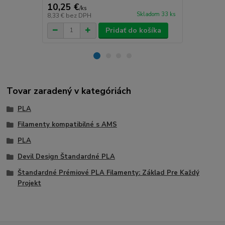
10,25 €
13,22 €
/
ks
/
k
Skladom 33 ks
8,33 €
bez DPH
10,75 €
bez 
Pridať do košíka
Tovar zaradený v kategóriách
PLA
Filamenty kompatibilné s AMS
PLA
Devil Design Štandardné PLA
Štandardné Prémiové PLA Filamenty: Základ Pre Každý
Projekt