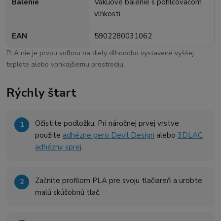
Balenie
Vákuové balenie s pohlcovačom
vlhkosti
EAN
5902280031062
PLA nie je prvou voľbou na diely dlhodobo vystavené vyššej
teplote alebo vonkajšiemu prostrediu.
Rýchly štart
Očistite podložku. Pri náročnej prvej vrstve
použite
adhézne pero Devil Design
alebo
3DLAC
adhézny sprej
.
Začnite profilom PLA pre svoju tlačiareň a urobte
malú skúšobnú tlač.