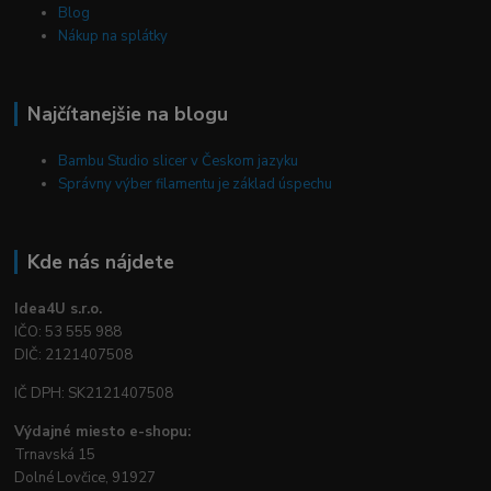
Blog
Nákup na splátky
Najčítanejšie na blogu
Bambu Studio slicer v Českom jazyku
Správny výber filamentu je základ úspechu
Kde nás nájdete
Idea4U s.r.o.
IČO: 53 555 988
DIČ: 2121407508
IČ DPH: SK2121407508
Výdajné miesto e-shopu:
Trnavská 15
Dolné Lovčice, 91927