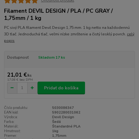
Ohodnotiť produkt
Filament DEVIL DESIGN / PLA / PC GRAY /
1,75mm / 1 kg
PC sivý PLA filament Devil Design 1,75 mm. 1 kg netto na každodennú
3D tlač. Jednoduchá tlač, veľmi nízke zmrštenie a čistý lesklý povrch.
celý
popis
Dostupnosť
Skladom 17 ks
21,01 €
/
ks
17,08 €
bez DPH
Pridať do košíka
Číslo produktu:
5030086347
EAN kód:
5902280031062
Výrobca:
Devil Design
Farba:
Šedá
Materiál:
Štandardné PLA
Hmotnosť:
1kg
Priemer:
1,75mm