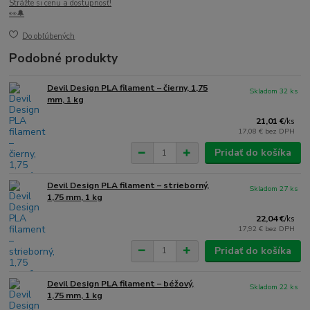
Strážte si cenu a dostupnosť!
👀🔔
Do obľúbených
Podobné produkty
Devil Design PLA filament – čierny, 1,75
Skladom 32 ks
mm, 1 kg
21,01 €
/
ks
17,08 €
bez DPH
Pridať do košíka
Devil Design PLA filament – strieborný,
Skladom 27 ks
1,75 mm, 1 kg
22,04 €
/
ks
17,92 €
bez DPH
Pridať do košíka
Devil Design PLA filament – béžový,
Skladom 22 ks
1,75 mm, 1 kg