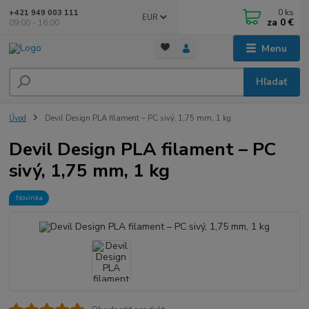
0
ks
+421 949 003 111
EUR
za
0 €
09:00 - 16:00
Menu
Hľadať
Úvod
Devil Design PLA filament – PC sivý, 1,75 mm, 1 kg
Devil Design PLA filament – PC
sivý, 1,75 mm, 1 kg
Novinka