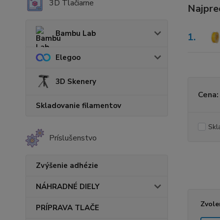
3D Tlačiarne
Najpre
Bambu Lab
1.
Elegoo
3D Skenery
Cena:
Skladovanie filamentov
Skl
Príslušenstvo
Zvýšenie adhézie
NÁHRADNÉ DIELY
Zvole
PRÍPRAVA TLAČE