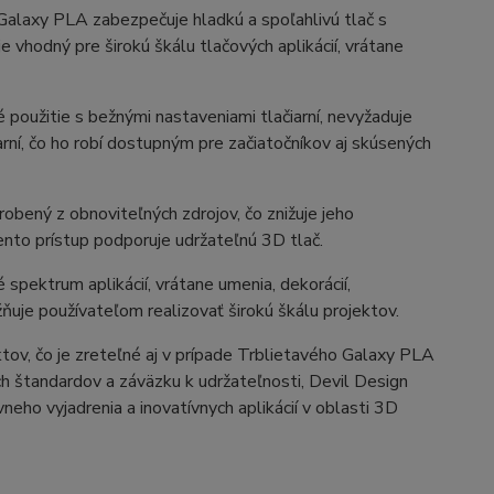
Galaxy PLA zabezpečuje hladkú a spoľahlivú tlač s
 vhodný pre širokú škálu tlačových aplikácií, vrátane
 použitie s bežnými nastaveniami tlačiarní, nevyžaduje
rní, čo ho robí dostupným pre začiatočníkov aj skúsených
obený z obnoviteľných zdrojov, čo znižuje jeho
ento prístup podporuje udržateľnú 3D tlač.
 spektrum aplikácií, vrátane umenia, dekorácií,
uje používateľom realizovať širokú škálu projektov.
ktov, čo je zreteľné aj v prípade Trblietavého Galaxy PLA
h štandardov a záväzku k udržateľnosti, Devil Design
neho vyjadrenia a inovatívnych aplikácií v oblasti 3D