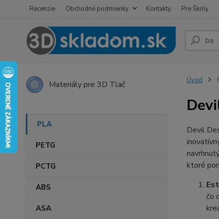
Recenzie
Obchodné podmienky
Kontakty
Pre Školy
Úvod
Materiály pre 3D Tlač
Devi
PLA
Devil Des
inovatívn
PETG
navrhnutý
ktoré pon
PCTG
Est
ABS
čo 
kre
ASA