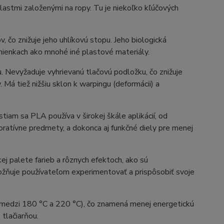
plastmi založenými na ropy. Tu je niekoľko kľúčových
, čo znižuje jeho uhlíkovú stopu. Jeho biologická
dmienkach ako mnohé iné plastové materiály.
. Nevyžaduje vyhrievanú tlačovú podložku, čo znižuje
 Má tiež nižšiu sklon k warpingu (deformácii) a
tiam sa PLA používa v širokej škále aplikácií, od
oratívne predmety, a dokonca aj funkčné diely pre menej
ej palete farieb a rôznych efektoch, ako sú
ožňuje používateľom experimentovať a prispôsobiť svoje
le medzi 180 °C a 220 °C), čo znamená menej energetickú
 tlačiarňou.