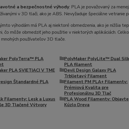
avotné a bezpečnostné výhody
: PLA je považovaný za menej 
žívanými v 3D tlači, ako je ABS. Nevyžaduje špeciálne vetranie pr
ýmto výhodám má PLA aj niektoré obmedzenia, ako je nižšia teplo
i, čo môže obmedziť jeho použitie v niektorých aplikáciách. Celk
e mnohých používateľov 3D tlače.
aker PolyTerra™ PLA
PolyMaker PolyLite™ Dual Sil
nt
PLA filament
ker PLA SVIETIACI V TME
Devil Design Galaxy PLA
Trblietavý Filament
Design Štandardné PLA
Filament PM PLA+ Filamenty:
Prémiová Kvalita pre
Profesionálnu 3D Tlač
lk Filamenty: Lesk a Luxus
PLA Wood Filamenty: Objavte
še 3D Tlačené Výtvory
Kúzlo Dreva