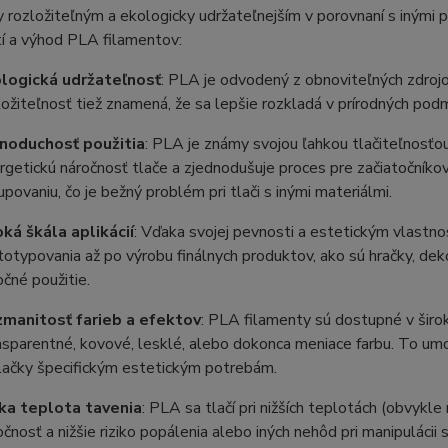
y rozložiteľným a ekologicky udržateľnejším v porovnaní s inými 
í a výhod PLA filamentov:
logická udržateľnosť
: PLA je odvodený z obnoviteľných zdrojov
ložiteľnosť tiež znamená, že sa lepšie rozkladá v prírodných po
noduchosť použitia
: PLA je známy svojou ľahkou tlačiteľnosťou
rgetickú náročnosť tlače a zjednodušuje proces pre začiatočníkov.
upovaniu, čo je bežný problém pri tlači s inými materiálmi.
oká škála aplikácií
: Vďaka svojej pevnosti a estetickým vlastnos
totypovania až po výrobu finálnych produktov, ako sú hračky, dek
očné použitie.
manitosť farieb a efektov
: PLA filamenty sú dostupné v širok
nsparentné, kovové, lesklé, alebo dokonca meniace farbu. To um
lačky špecifickým estetickým potrebám.
ka teplota tavenia
: PLA sa tlačí pri nižších teplotách (obvyk
očnosť a nižšie riziko popálenia alebo iných nehôd pri manipulácii s