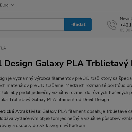
Blog
Neviet
Hľadať
+421
09:00 
PLA
l Design Galaxy PLA Trblietavý
ign je významný výrobca filamentov pre 3D tlač, ktorý sa špecial
ych materiálov pre 3D tlačiarne. Medzi ich rozmanité portfólio pr
 tak, aby pridal jedinečný vizuálny rozmer do rôznych tlačených 
úka Trblietavý Galaxy PLA filament od Devil Design:
etická Atraktivita
: Galaxy PLA filament obsahuje trblietavé ča
dodáva vytlačeným objektom jedinečný a vizuálne pôsobivý vzhľad.
atívny a osobitý dotyk k svojim výtlačkom.