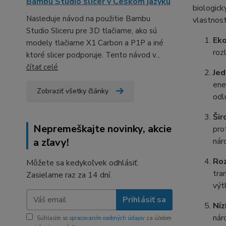
Bambu Studio slicer v Českom jazyku
biologick
Nasleduje návod na použitie Bambu
vlastnost
Studio Sliceru pre 3D tlačiarne, ako sú
Eko
modely tlačiarne X1 Carbon a P1P a iné
roz
ktoré slicer podporuje. Tento návod v...
čítať celé
Jed
ene
Zobraziť všetky články
odl
Šir
Nepremeškajte novinky, akcie
pro
a zľavy!
nár
Roz
Môžete sa kedykoľvek odhlásiť.
tra
Zasielame raz za 14 dní.
výt
Prihlásiť sa
Níz
nár
Súhlasím so
spracovaním osobných údajov
za účelom