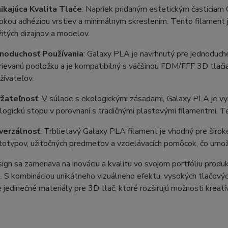
ikajúca Kvalita Tlače
: Napriek pridaným estetickým časticiam 
okou adhéziou vrstiev a minimálnym skreslením. Tento filament je
žitých dizajnov a modelov.
noduchosť Používania
: Galaxy PLA je navrhnutý pre jednoduché
rievanú podložku a je kompatibilný s väčšinou FDM/FFF 3D tlačia
žívateľov.
žateľnosť
: V súlade s ekologickými zásadami, Galaxy PLA je vyr
logickú stopu v porovnaní s tradičnými plastovými filamentmi. T
verzálnosť
: Trblietavý Galaxy PLA filament je vhodný pre široké
totypov, užitočných predmetov a vzdelávacích pomôcok, čo umožň
ign sa zameriava na inováciu a kvalitu vo svojom portfóliu produ
. S kombináciou unikátneho vizuálneho efektu, vysokých tlačovýc
 jedinečné materiály pre 3D tlač, ktoré rozširujú možnosti kreatív