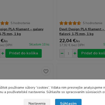
5 hodnotenie
5 hodnotenie
esign PLA filament – galaxy
Devil Design PLA filament –
1,75 mm, 1 kg
fialový, 1,75 mm, 1 kg
 €
22,04 €
/
ks
/
ks
Skladom 10 ks
S
bez DPH
17,92 €
bez DPH
Pridať do košíka
Pridať do koš
zážitok používame súbory “cookies”. Vďaka nim presnejšie analyzujeme 
u a používateľské nastavenia. Súhlasíte so spracovaním súvisiacich 
Súhlasím
Nastavenia