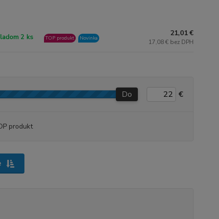
21,01 €
ladom 2 ks
TOP produkt
Novinka
17,08 € bez DPH
Do
€
OP produkt
e