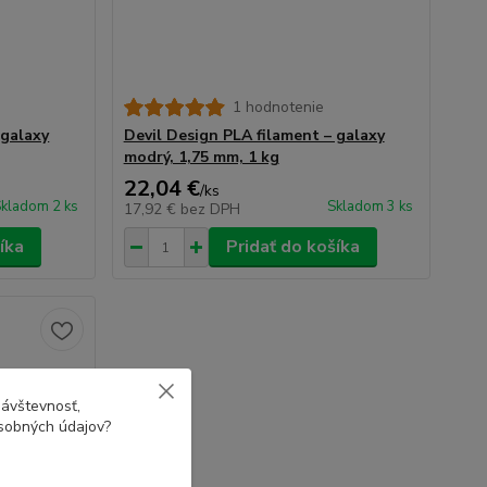
1 hodnotenie
 galaxy
Devil Design PLA filament – galaxy
modrý, 1,75 mm, 1 kg
22,04 €
/
ks
kladom 2 ks
Skladom 3 ks
17,92 €
bez DPH
íka
Pridať do košíka
návštevnosť,
osobných údajov?