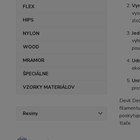
Vyn
FLEX
vys
HIPS
zlo
Jed
NYLON
vyh
WOOD
pou
MRAMOR
Udr
eko
ŠPECIÁLNE
Uni
VZORKY MATERIÁLOV
pro
Devil Des
filamentu
Resiny
poskytuje
tlače.