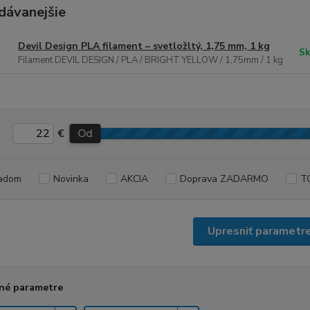
dávanejšie
Devil Design PLA filament – svetložltý, 1,75 mm, 1 kg
Sk
Filament DEVIL DESIGN / PLA / BRIGHT YELLOW / 1,75mm / 1 kg
€
Od
adom
Novinka
AKCIA
Doprava ZADARMO
T
Upresniť parametr
né parametre