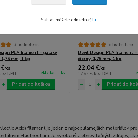
Súhlas môžete odmietnuť
tu
.
3 hodnotenie
8 hodnotenie
esign PLA filament – galaxy
Devil Design PLA filament –
, 1,75 mm, 1 kg
čierny, 1,75 mm, 1 kg
 €
22,04 €
/
ks
/
ks
Skladom 3 ks
S
bez DPH
17,92 €
bez DPH
Pridať do košíka
Pridať do koš
lactic Acid) filament je jeden z najpopulárnejších materiálov pre
ntálnym vlastnostiam. Je vyrobený z obnoviteľných zdrojov, ako s