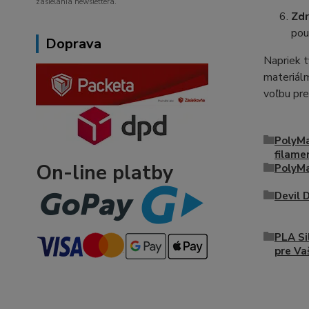
zasielania newslettera.
Zdr
pou
Doprava
Napriek t
materiálm
voľbu pr
PolyM
filame
On-line platby
PolyMa
Devil 
PLA Si
pre Va