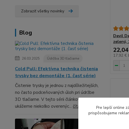
Zobraziť všetky novinky
Blog
Devil D
zelený, 
22,04
17,92 €
26.03.2025
Údržba 3D tlačiarne
Cold Pull: Efektívna technika čistenia
trysky bez demontáže (1. časť série)
Čistenie trysky je jednou z najdôležitejších,
no často podceňovaných úloh pri údržbe
3D tlačiarne. V tejto sérii článkov ti
ukážeme niekoľko overenýc...
čítať celé
Pre lepší online 
prispôsobujeme reklam