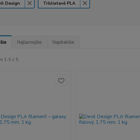
il Design
Trblietavé PLA
šie
Najlacnejšie
Najdrahšie
m 1-5 z 5