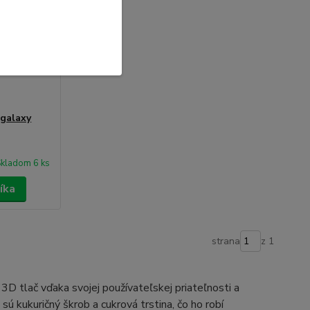
 galaxy
kladom 6 ks
íka
strana
z 1
 3D tlač vďaka svojej používateľskej priateľnosti a
ú kukuričný škrob a cukrová trstina, čo ho robí