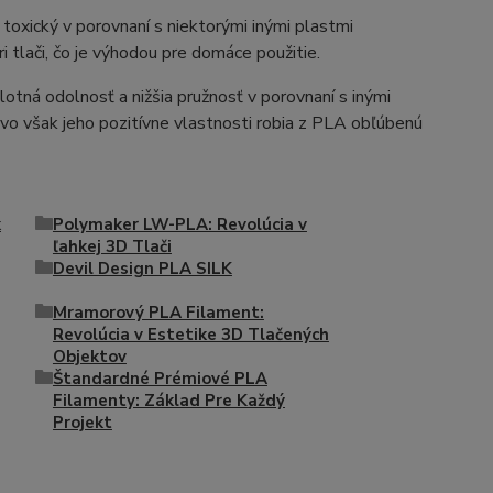
toxický v porovnaní s niektorými inými plastmi
i tlači, čo je výhodou pre domáce použitie.
tná odolnosť a nižšia pružnosť v porovnaní s inými
ovo však jeho pozitívne vlastnosti robia z PLA obľúbenú
k
Polymaker LW-PLA: Revolúcia v
ľahkej 3D Tlači
Devil Design PLA SILK
Mramorový PLA Filament:
Revolúcia v Estetike 3D Tlačených
Objektov
Štandardné Prémiové PLA
Filamenty: Základ Pre Každý
Projekt