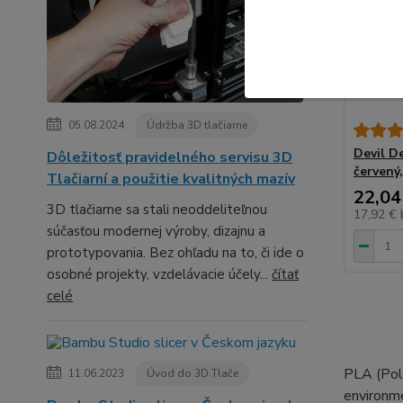
05.08.2024
Údržba 3D tlačiarne
Devil D
Dôležitosť pravidelného servisu 3D
červený
Tlačiarní a použitie kvalitných mazív
22,04
3D tlačiarne sa stali neoddeliteľnou
17,92 €
súčasťou modernej výroby, dizajnu a
prototypovania. Bez ohľadu na to, či ide o
osobné projekty, vzdelávacie účely...
čítať
celé
PLA (Poly
11.06.2023
Úvod do 3D Tlače
environme