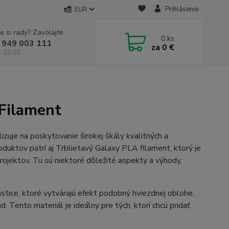
Prihlásenie
EUR
e si rady? Zavolajte.
0
ks
 949 003 111
za
0 €
- 16:00
 Filament
izuje na poskytovanie širokej škály kvalitných a
oduktov patrí aj Trblietavý Galaxy PLA filament, ktorý je
projektov. Tu sú niektoré dôležité aspekty a výhody,
stice, ktoré vytvárajú efekt podobný hviezdnej oblohe,
 Tento materiál je ideálny pre tých, ktorí chcú pridať