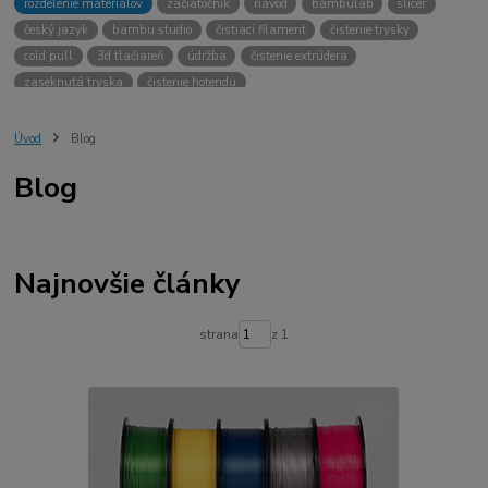
rozdelenie materiálov
začiatočník
návod
bambulab
slicer
český jazyk
bambu studio
čistiaci filament
čistenie trysky
cold pull
3d tlačiareň
údržba
čistenie extrúdera
zaseknutá tryska
čistenie hotendu
Úvod
Blog
Blog
Najnovšie články
strana
z 1