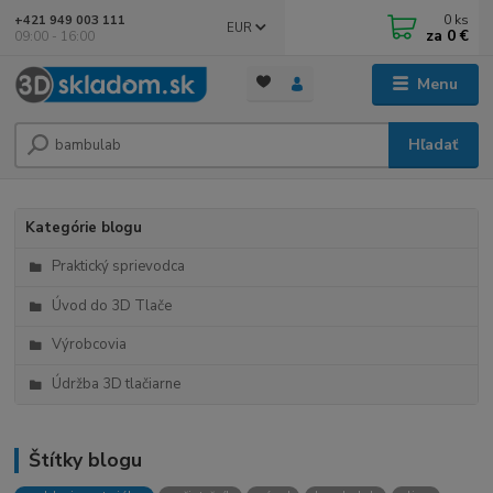
0
ks
+421 949 003 111
EUR
za
0 €
09:00 - 16:00
Menu
Hľadať
Kategórie blogu
Praktický sprievodca
Úvod do 3D Tlače
Výrobcovia
Údržba 3D tlačiarne
Štítky blogu