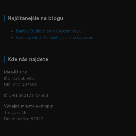
Najčítanejšie na blogu
Bambu Studio slicer v Českom jazyku
Správny výber filamentu je základ úspechu
Kde nás nájdete
Idea4U s.r.o.
IČO: 53 555 988
DIČ: 2121407508
IČ DPH: SK2121407508
Výdajné miesto e-shopu:
Trnavská 15
Dolné Lovčice, 91927