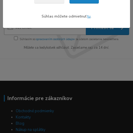
zľavy!
Súhlas môžete odmietnuť
tu
.
Prihlásiť sa
Súhlasím so
spracovaním osobných údajov
za účelom zasielania newslettera.
Môžete sa kedykoľvek odhlásiť. Zasielame raz za 14 dní.
Informácie pre zákazníkov
Obchodné podmienky
Kontakty
Blog
Nákup na splátky