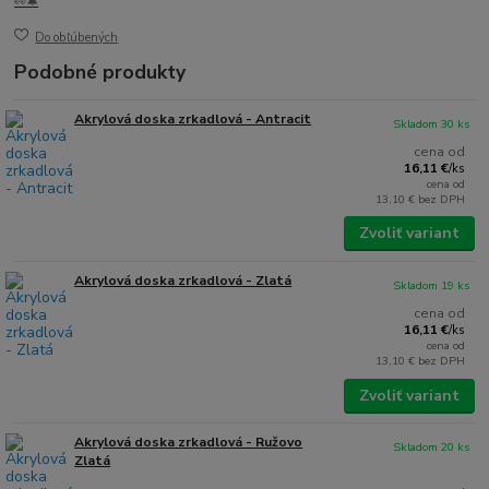
👀🔔
Do obľúbených
Podobné produkty
Akrylová doska zrkadlová - Antracit
Skladom 30 ks
cena od
16,11 €
/
ks
cena od
13,10 €
bez DPH
Zvoliť variant
Akrylová doska zrkadlová - Zlatá
Skladom 19 ks
cena od
16,11 €
/
ks
cena od
13,10 €
bez DPH
Zvoliť variant
Akrylová doska zrkadlová - Ružovo
Skladom 20 ks
Zlatá