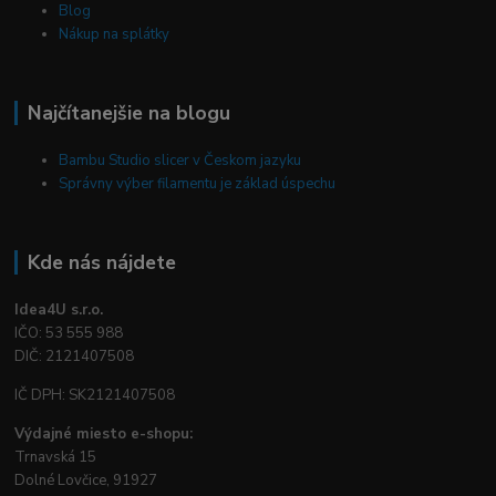
Blog
Nákup na splátky
Najčítanejšie na blogu
Bambu Studio slicer v Českom jazyku
Správny výber filamentu je základ úspechu
Kde nás nájdete
Idea4U s.r.o.
IČO: 53 555 988
DIČ: 2121407508
IČ DPH: SK2121407508
Výdajné miesto e-shopu:
Trnavská 15
Dolné Lovčice, 91927