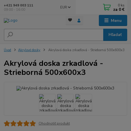
0
ks
+421 949 003 111
EUR
za
0 €
09:00 - 16:00
Menu
Hľadať
Úvod
Akrylové dosky
Akrylová doska zrkadlová - Strieborná 500x600x3
Akrylová doska zrkadlová -
Strieborná 500x600x3
Ohodnotiť produkt