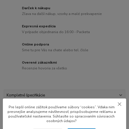
Darček k nákupu
Zľava na ďalší nákup, vzorky a malé prekvapenie
Expresná expedícia
V prípade objednania do 16:00 - Packeta
Online podpora
Sme tu pre Vás na chate alebo tel. čísle
Overené zákazníkmi
Recenzie hovoria za všetko
Kompletné špecifikácie
Pre lepší online zážitok používame súbory “cookies”. Vďaka nim
Hodnotenie
1
presnejšie analyzujeme návštevnosť, prispôsobujeme reklamu a
používateľské nastavenia. Súhlasíte so spracovaním súvisiacich
osobných údajov?
Súvisiaci tovar
2