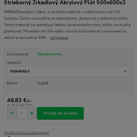
Strieborný Zrkadlový Akrylový Plát 500x600x3
PMMA(Plexisklo) / Akryl je kvalitný materiál s odolnosťou voči UV
žiareniu. Často sa používa na dekoratívne, dizajnové a reklamné účely.
Tento materiál sa vyznačuje ľahkou opracovateľnosťou, môže sa rezať a
gravírovať. Plexisklo má 10x vyššiu rázovú húževnatosť v porovnaní so
sklom a zároveň je 50%...
celý popis
Dostupnosť
Skladom 9 ks
Veľkosť
Balné
1,23 €
48,83 €
/
ks
39,70 €
bez DPH
Pridať do košíka
Strážte si cenu a dostupnosť!