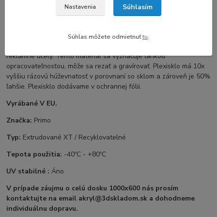
Súhlasím
Nastavenia
Kompletné špecifikácie
PMMA(Plexisklo) / Akryl
je kvalitný materiál s odolnosťou voči
Súhlas môžete odmietnuť
tu
.
UV žiareniu. Často sa používa na dekoratívne, dizajnové a
reklamné účely. Tento materiál sa vyznačuje ľahkou
opracovateľnosťou, môže sa rezať a gravírovať. Plexisklo má 10x
vyššiu rázovú húževnatosť v porovnaní so sklom a zároveň je 50%
ľahšie. Plexisklo dodávame v ochrannej fólii.
Vyrábané V EU.
Značka:
Primo
Typ:
Extrudované XT / Recyklovatelné
Tepota použitia:
-40ºC - +80ºC
UV stabilné :
Áno
V prípade záujmu o celú dosku 1000x600 nás prosím
kontaktujte na email akryl@3dskladom.sk a dohodneme
individuálnu dopravu.