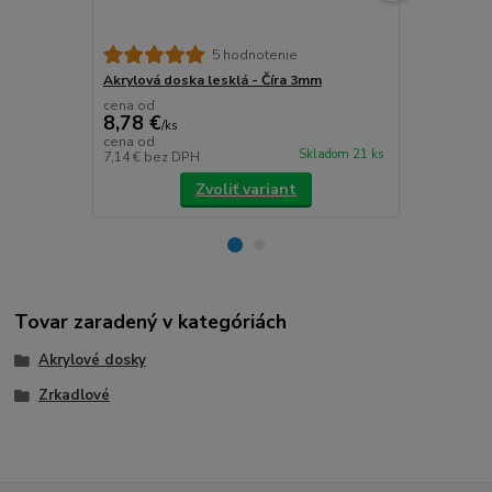
5 hodnotenie
Akrylová doska lesklá - Číra 3mm
Akrylová do
cena od
cena od
8,78 €
8,78 €
/
ks
/
ks
cena od
cena od
Skladom 21 ks
7,14 €
bez DPH
7,14 €
bez D
Zvoliť variant
Tovar zaradený v kategóriách
Akrylové dosky
Zrkadlové