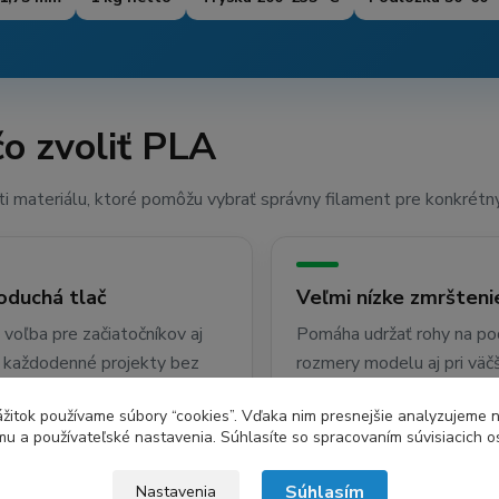
o zvoliť PLA
i materiálu, ktoré pomôžu vybrať správny filament pre konkrétny
oduchá tlač
Veľmi nízke zmršteni
voľba pre začiatočníkov aj
Pomáha udržať rohy na po
e každodenné projekty bez
rozmery modelu aj pri väčš
by uzavretej komory.
vizuálnych výtlačkoch.
zážitok používame súbory “cookies”. Vďaka nim presnejšie analyzujeme 
u a používateľské nastavenia. Súhlasíte so spracovaním súvisiacich 
Súhlasím
Nastavenia