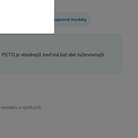
Školské projekty
Dizajnové modely
. PETG je vhodnejší, keď má byť diel húževnatejší
 modelu a rýchlosti.