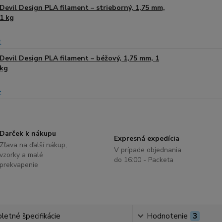
Devil Design PLA filament – strieborný, 1,75 mm,
1 kg
Devil Design PLA filament – béžový, 1,75 mm, 1
kg
Darček k nákupu
Expresná expedícia
Zľava na ďalší nákup,
V prípade objednania
vzorky a malé
do 16:00 - Packeta
prekvapenie
etné špecifikácie
Hodnotenie
3