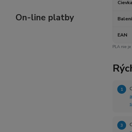
Cievka
On-line platby
Balen
EAN
PLA nie je
Rých
O
a
s
O