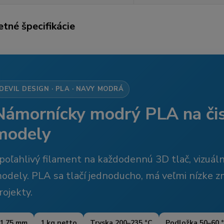
tné špecifikácie
DEVIL DESIGN · PLA · NAVY MODRÁ
Námornícky modrý PLA na čis
modely
poľahlivý filament na každodennú 3D tlač, vizuál
odely. PLA sa tlačí jednoducho, má veľmi nízke zm
rojekty.
1,75 mm
1 kg netto
Tryska 200–235 °C
Podložka 50–60 