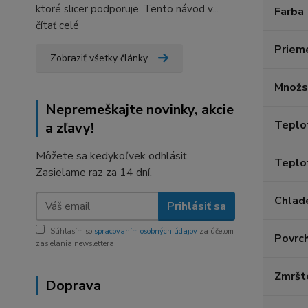
ktoré slicer podporuje. Tento návod v...
Farba
čítať celé
Priem
Zobraziť všetky články
Množs
Nepremeškajte novinky, akcie
Teplo
a zľavy!
Môžete sa kedykoľvek odhlásiť.
Teplo
Zasielame raz za 14 dní.
Chlad
Prihlásiť sa
Súhlasím so
spracovaním osobných údajov
za účelom
Povrc
zasielania newslettera.
Zmršt
Doprava