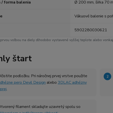
 / forma balenia
Ø 200 mm, šírka 70 
ie
Vákuové balenie s po
5902280030621
 prvou voľbou na diely dlhodobo vystavené vyššej teplote alebo vonkaj
ly štart
čistite podložku. Pri náročnej prvej vrstve použite
dhézne pero Devil Design
alebo
3DLAC adhézny
prej
.
tvorený filament skladujte uzavretý spolu so