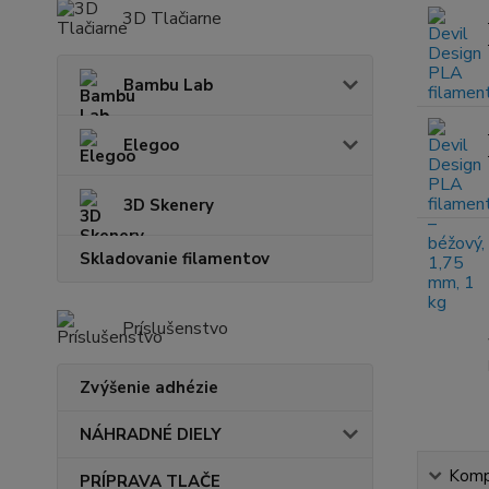
3D Tlačiarne
Bambu Lab
Elegoo
3D Skenery
Skladovanie filamentov
Príslušenstvo
Zvýšenie adhézie
NÁHRADNÉ DIELY
Kompl
PRÍPRAVA TLAČE