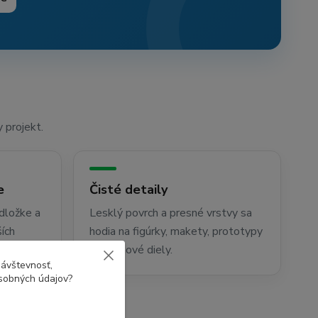
 projekt.
e
Čisté detaily
dložke a
Lesklý povrch a presné vrstvy sa
ích
hodia na figúrky, makety, prototypy
a dizajnové diely.
návštevnosť,
osobných údajov?