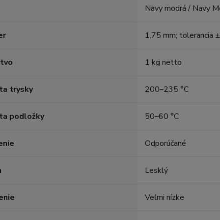
Navy modrá / Navy M
er
1,75 mm; tolerancia
tvo
1 kg netto
ta trysky
200–235 °C
ta podložky
50–60 °C
enie
Odporúčané
h
Lesklý
enie
Veľmi nízke