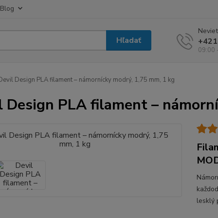
Blog
Neviet
Hľadať
+421
09:00 
evil Design PLA filament – námornícky modrý, 1,75 mm, 1 kg
l Design PLA filament – námorn
Fila
MODR
Námorn
každod
lesklý