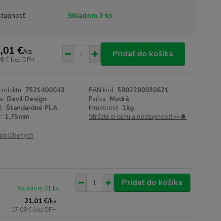
tupnosť
Skladom 3 ks
,01 €
/
ks
Pridať do košíka
08 €
bez DPH
roduktu:
7521400043
EAN kód:
5902280030621
a:
Devil Design
Farba:
Modrá
l:
Štandardné PLA
Hmotnosť:
1kg
:
1,75mm
Strážte si cenu a dostupnosť! 👀🔔
obľúbených
Pridať do košíka
Skladom 31 ks
21,01 €
/
ks
17,08 €
bez DPH