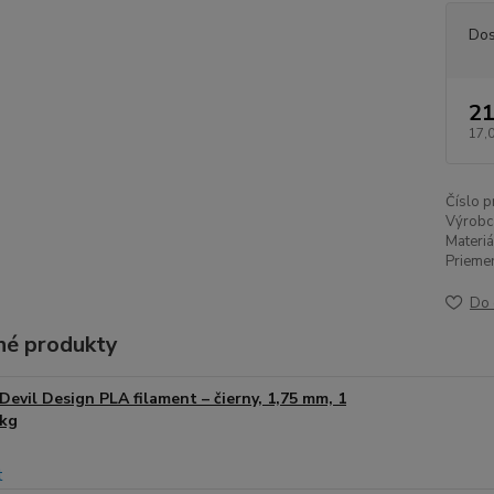
Dos
21
17,
Číslo p
Výrobc
Materiá
Priemer
Do 
é produkty
Devil Design PLA filament – čierny, 1,75 mm, 1
kg