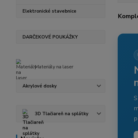
Elektronické stavebnice
Komple
DARČEKOVÉ POUKÁŽKY
Materiály na laser
Akrylové dosky
S
m
3D Tlačiareň na splátky
p