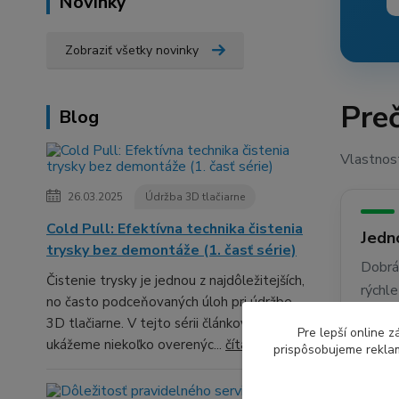
Novinky
Zobraziť všetky novinky
Preč
Blog
Vlastnost
26.03.2025
Údržba 3D tlačiarne
Cold Pull: Efektívna technika čistenia
Jedn
trysky bez demontáže (1. časť série)
Dobrá 
Čistenie trysky je jednou z najdôležitejších,
rýchl
no často podceňovaných úloh pri údržbe
potre
3D tlačiarne. V tejto sérii článkov ti
Pre lepší online 
ukážeme niekoľko overenýc...
čítať celé
prispôsobujeme reklam