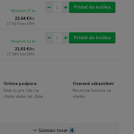
Pridať do košíka
Skladom 27 ks
22,04 €
/
ks
17,92 €
bez DPH
Pridať do košíka
Skladom 22 ks
21,01 €
/
ks
17,08 €
bez DPH
Online podpora
Overené zákazníkmi
Sme tu pre Vás na
Recenzie hovoria za
chate alebo tel. čísle
všetko
Súvisiaci tovar
4