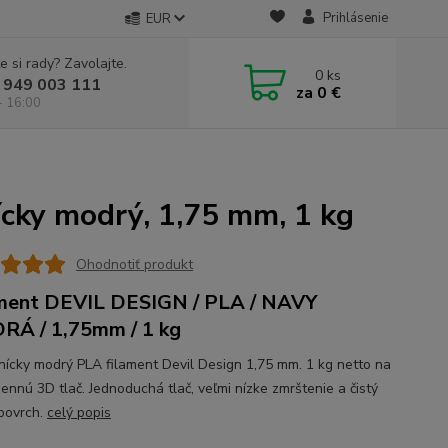
Prihlásenie
EUR
e si rady? Zavolajte.
0
ks
 949 003 111
za
0 €
- 16:00
ícky modrý, 1,75 mm, 1 kg
Ohodnotiť produkt
ment DEVIL DESIGN / PLA / NAVY
Á / 1,75mm / 1 kg
ícky modrý PLA filament Devil Design 1,75 mm. 1 kg netto na
ennú 3D tlač. Jednoduchá tlač, veľmi nízke zmrštenie a čistý
 povrch.
celý popis