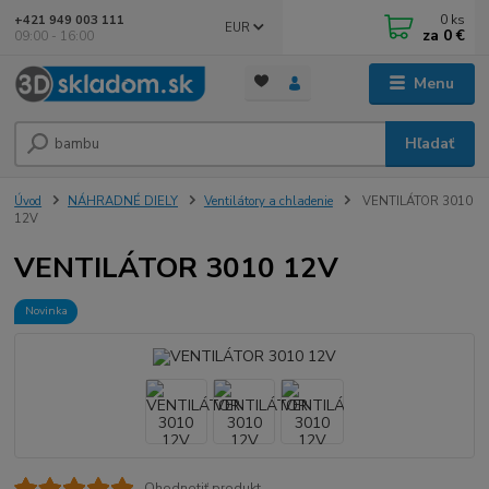
0
ks
+421 949 003 111
EUR
za
0 €
09:00 - 16:00
Menu
Hľadať
Úvod
NÁHRADNÉ DIELY
Ventilátory a chladenie
VENTILÁTOR 3010
12V
VENTILÁTOR 3010 12V
Novinka
Ohodnotiť produkt