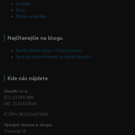
Kontakty
Blog
Nákup na splátky
Najčítanejšie na blogu
Bambu Studio slicer v Českom jazyku
Správny výber filamentu je základ úspechu
Kde nás nájdete
Idea4U s.r.o.
IČO: 53 555 988
DIČ: 2121407508
IČ DPH: SK2121407508
Výdajné miesto e-shopu:
Trnavská 15