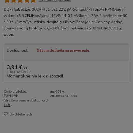
Dĺžka kabeláže: 30CMHlučnosť: 22 DBARýchlosť: 7880±5% RPMObjem
vzduchu 3,5 CFMNapájanie: 12VPrúd: 0,1 AVýkon: 1,2 W, 2 pinRozmer: 30
* 30 * 10 mmTyp ložiska: dvojité guličkovéZapojenie: Červený kladný,
čierny zápornýTeplota: -10＋80℃Životnosť viac ako 30 000 hodín
celý
popis
Dostupnosť
Dátum dodania na preverenie
3,91 €
/
ks
3,18 €
bez DPH
Momentálne nie je k dispozícii
Číslo produktu:
am005-c
EAN kód:
2016694843838
Strážte si cenu a dostupnosť!
👀🔔
Do obľúbených