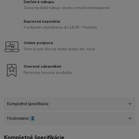
Darček k nákupu
Zľava na ďalší nákup, vzorky a malé prekvapenie
Expresná expedícia
V prípade objednania do 16:00 - Packeta
Online podpora
Sme tu pre Vás na chate alebo tel. čísle
Overené zákazníkmi
Recenzie hovoria za všetko
Kompletné špecifikácie
Hodnotenie
2
Kompletné špecifikácie