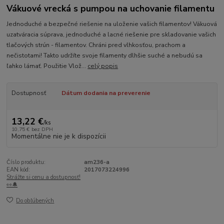
Vákuové vrecká s pumpou na uchovanie filamentu
Jednoduché a bezpečné riešenie na uloženie vašich filamentov! Vákuová
uzatváracia súprava, jednoduché a lacné riešenie pre skladovanie vašich
tlačových strún - filamentov. Chráni pred vlhkosťou, prachom a
nečistotami! Takto udržíte svoje filamenty dlhšie suché a nebudú sa
ľahko lámať. Použitie Vlož...
celý popis
Dostupnosť
Dátum dodania na preverenie
13,22 €
/
ks
10,75 €
bez DPH
Momentálne nie je k dispozícii
Číslo produktu:
am236-a
EAN kód:
2017073224996
Strážte si cenu a dostupnosť!
👀🔔
Do obľúbených