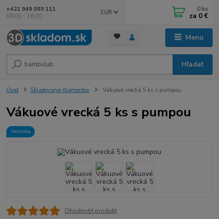
0
ks
+421 949 003 111
EUR
za
0 €
09:00 - 16:00
Menu
Hľadať
Úvod
Skladovanie filamentov
Vákuové vrecká 5 ks s pumpou
Vákuové vrecká 5 ks s pumpou
Novinka
Ohodnotiť produkt