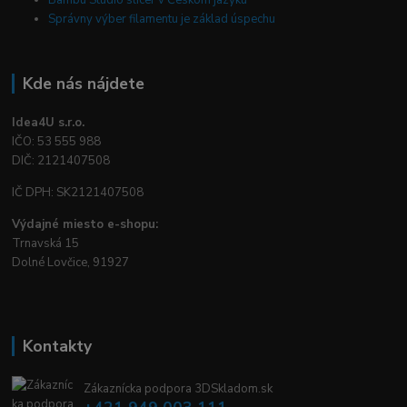
Bambu Studio slicer v Českom jazyku
Správny výber filamentu je základ úspechu
Kde nás nájdete
Idea4U s.r.o.
IČO: 53 555 988
DIČ: 2121407508
IČ DPH: SK2121407508
Výdajné miesto e-shopu:
Trnavská 15
Dolné Lovčice, 91927
Kontakty
Zákaznícka podpora 3DSkladom.sk