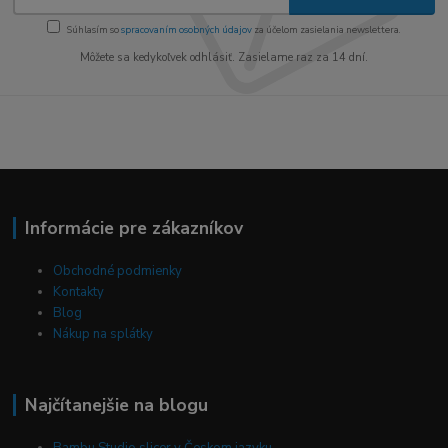
Súhlasím so
spracovaním osobných údajov
za účelom zasielania newslettera.
Môžete sa kedykoľvek odhlásiť. Zasielame raz za 14 dní.
Informácie pre zákazníkov
Obchodné podmienky
Kontakty
Blog
Nákup na splátky
Najčítanejšie na blogu