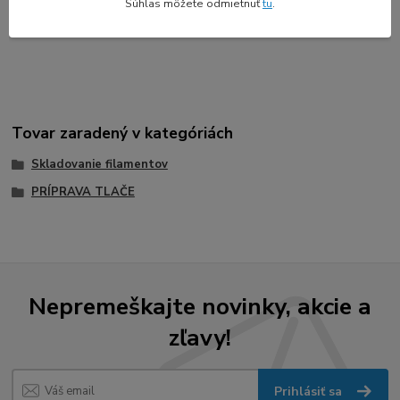
Súhlas môžete odmietnuť
tu
.
2 x spona
5x silikagel vrecúško
Tovar zaradený v kategóriách
Skladovanie filamentov
PRÍPRAVA TLAČE
Nepremeškajte novinky, akcie a
zľavy!
Prihlásiť sa