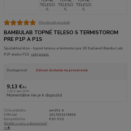
Ohodnotiť produkt
BAMBULAB TOPNÉ TELESO S TERMISTOROM
PRE P1P A P1S
Spoľahlivý klon - topné teleso a termistor pre 3D tlačiareň Bambu Lab
P1P alebo P1S
celý popis
Dostupnosť
Dátum dodania na preverenie
9,13 €
/
ks
7,42 €
bez DPH
Momentálne nie je k dispozícii
Číslo produktu:
am251-b
EAN kód:
2017032479658
Kompatibilita:
P1P, P1S
Strážte si cenu a dostupnosť!
👀🔔