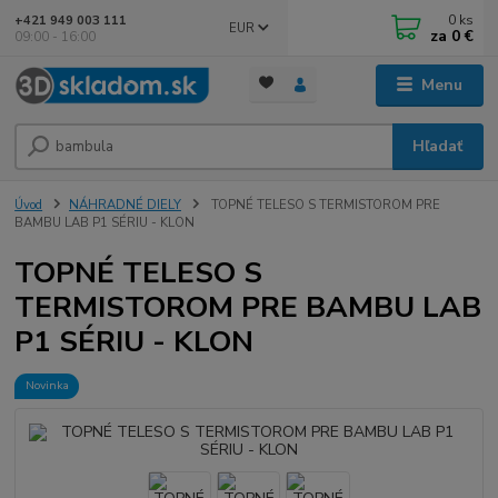
0
ks
+421 949 003 111
EUR
za
0 €
09:00 - 16:00
Menu
Hľadať
Úvod
NÁHRADNÉ DIELY
TOPNÉ TELESO S TERMISTOROM PRE
BAMBU LAB P1 SÉRIU - KLON
TOPNÉ TELESO S
TERMISTOROM PRE BAMBU LAB
P1 SÉRIU - KLON
Novinka