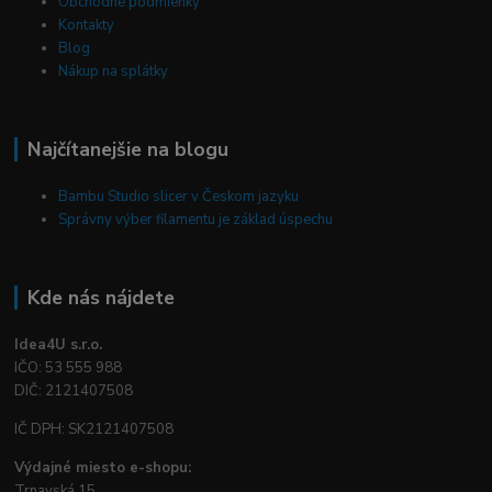
Obchodné podmienky
Kontakty
Blog
Nákup na splátky
Najčítanejšie na blogu
Bambu Studio slicer v Českom jazyku
Správny výber filamentu je základ úspechu
Kde nás nájdete
Idea4U s.r.o.
IČO: 53 555 988
DIČ: 2121407508
IČ DPH: SK2121407508
Výdajné miesto e-shopu:
Trnavská 15