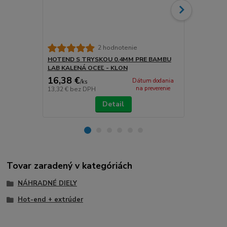
SILIKONOVÝ
2 hodnotenie
HOTEND - 
HOTEND S TRYSKOU 0.4MM PRE BAMBU
LAB KALENÁ OCEĽ - KLON
16,38 €
1,73 €
Dátum dodania
/
ks
/
ks
na preverenie
13,32 €
bez DPH
1,41 €
bez D
Detail
Tovar zaradený v kategóriách
NÁHRADNÉ DIELY
Hot-end + extrúder