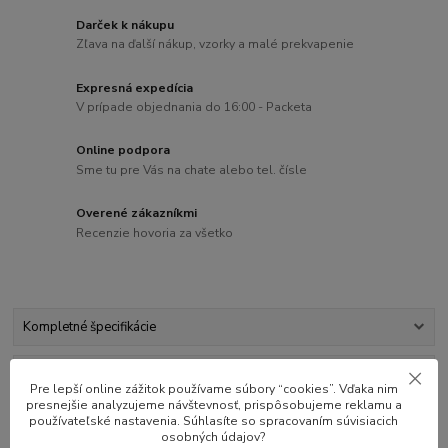
Darček k nákupu
Zľava na ďalší nákup, vzorky a malé prekvapenie
Expresná expedícia
V prípade objednania do 16:00 - Packeta
Online podpora
Sme tu pre Vás na chate alebo tel. čísle
Overené zákazníkmi
Recenzie hovoria za všetko
Kompletné špecifikácie
Hodnotenie
1
Pre lepší online zážitok používame súbory “cookies”. Vďaka nim
presnejšie analyzujeme návštevnosť, prispôsobujeme reklamu a
používateľské nastavenia. Súhlasíte so spracovaním súvisiacich
Súvisiaci tovar
6
osobných údajov?