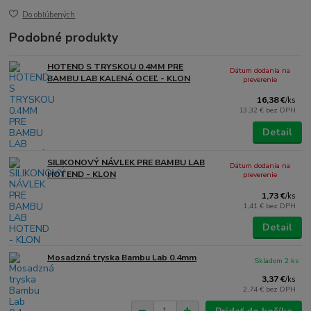
Do obľúbených
Podobné produkty
HOTEND S TRYSKOU 0.4MM PRE
Dátum dodania na
BAMBU LAB KALENÁ OCEĽ - KLON
preverenie
16,38 €
/
ks
13,32 €
bez DPH
Detail
SILIKONOVÝ NÁVLEK PRE BAMBU LAB
Dátum dodania na
HOTEND - KLON
preverenie
1,73 €
/
ks
1,41 €
bez DPH
Detail
Mosadzná tryska Bambu Lab 0.4mm
Skladom 2 ks
3,37 €
/
ks
2,74 €
bez DPH