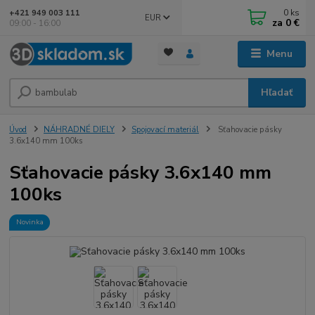
0
ks
+421 949 003 111
EUR
za
0 €
09:00 - 16:00
Menu
Hľadať
Úvod
NÁHRADNÉ DIELY
Spojovací materiál
Sťahovacie pásky
3.6x140 mm 100ks
Sťahovacie pásky 3.6x140 mm
100ks
Novinka