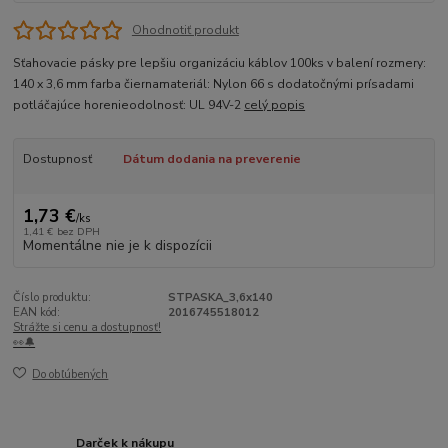
Ohodnotiť produkt
Sťahovacie pásky pre lepšiu organizáciu káblov 100ks v balení rozmery:
140 x 3,6 mm farba čiernamateriál: Nylon 66 s dodatočnými prísadami
potláčajúce horenieodolnosť: UL 94V-2
celý popis
Dostupnosť
Dátum dodania na preverenie
1,73 €
/
ks
1,41 €
bez DPH
Momentálne nie je k dispozícii
Číslo produktu:
STPASKA_3,6x140
EAN kód:
2016745518012
Strážte si cenu a dostupnosť!
👀🔔
Do obľúbených
Darček k nákupu