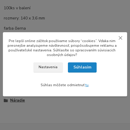
100ks v balení
rozmery: 140 x 3,6 mm
farba čierna
materiál: Nylon 66 s dodatočnými prísadami potláčajúce horenie
odolnosť: UL 94V-2
Pre lepší online zážitok používame súbory “cookies”. Vďaka nim
presnejšie analyzujeme návštevnosť, prispôsobujeme reklamu a
používateľské nastavenia. Súhlasíte so spracovaním súvisiacich
osobných údajov?
Súhlasím
Nastavenia
Tovar zaradený v kategóriách
NÁHRADNÉ DIELY
Súhlas môžete odmietnuť
tu
.
Spojovací materiál
Náradie