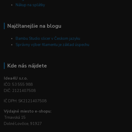
Nákup na splátky
Najčítanejšie na blogu
Bambu Studio slicer v Českom jazyku
Správny výber filamentu je základ úspechu
Kde nás nájdete
Idea4U s.r.o.
IČO: 53 555 988
DIČ: 2121407508
IČ DPH: SK2121407508
Výdajné miesto e-shopu:
Trnavská 15
Dolné Lovčice, 91927