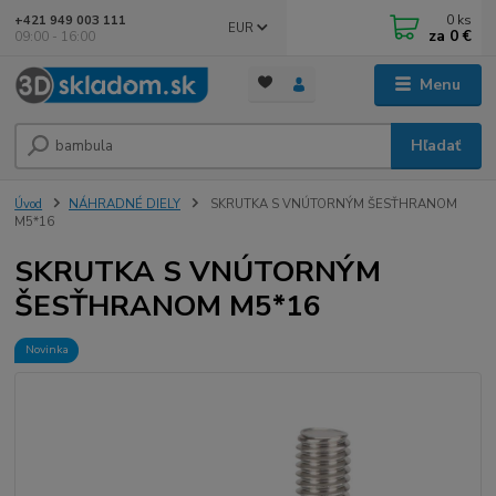
0
ks
+421 949 003 111
EUR
za
0 €
09:00 - 16:00
Menu
Hľadať
Úvod
NÁHRADNÉ DIELY
SKRUTKA S VNÚTORNÝM ŠESŤHRANOM
M5*16
SKRUTKA S VNÚTORNÝM
ŠESŤHRANOM M5*16
Novinka