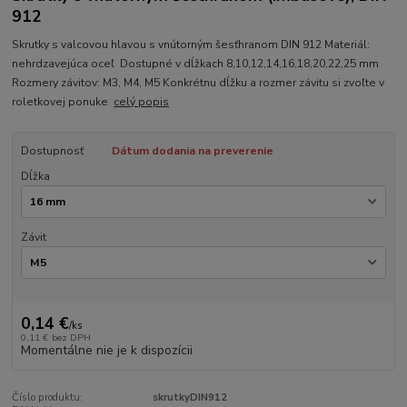
912
Skrutky s valcovou hlavou s vnútorným šesťhranom DIN 912 Materiál:
nehrdzavejúca oceľ Dostupné v dĺžkach 8,10,12,14,16,18,20,22,25 mm
Rozmery závitov: M3, M4, M5 Konkrétnu dĺžku a rozmer závitu si zvoľte v
roletkovej ponuke
celý popis
Dostupnosť
Dátum dodania na preverenie
Dĺžka
Závit
0,14 €
/
ks
0,11 €
bez DPH
Momentálne nie je k dispozícii
Číslo produktu:
skrutkyDIN912