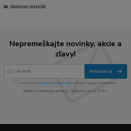
Spojovací materiál
Nepremeškajte novinky, akcie a
zľavy!
Prihlásiť sa
Súhlasím so
spracovaním osobných údajov
za účelom zasielania newslettera.
Môžete sa kedykoľvek odhlásiť. Zasielame raz za 14 dní.