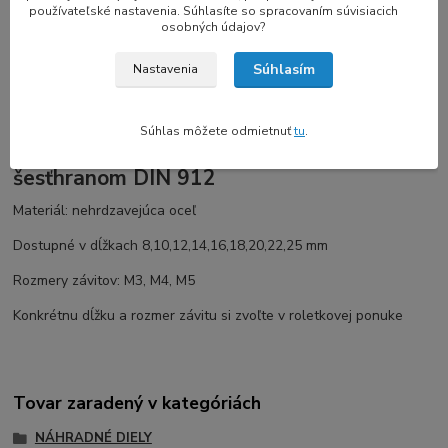
používateľské nastavenia. Súhlasíte so spracovaním súvisiacich
osobných údajov?
Hodnotenie
6
Súhlasím
Nastavenia
Kompletné špecifikácie
Súhlas môžete odmietnuť
tu
.
Skrutky s valcovou hlavou s vnútorným
šesťhranom DIN 912
Materiál: nehrdzavejúca oceľ
Dostupné v dĺžkach 8,10,12,14,16,18,20,22,25 mm
Rozmery závitov: M3, M4, M5
Konkrétnu dĺžku a rozmer závitu si zvoľte v roletkovej ponuke
Tovar zaradený v kategóriách
NÁHRADNÉ DIELY