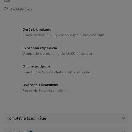
Do obľúbených
Darček k nákupu
Zľava na ďalší nákup, vzorky a malé prekvapenie
Expresná expedícia
V prípade objednania do 16:00 - Packeta
Online podpora
Sme tu pre Vás na chate alebo tel. čísle
Overené zákazníkmi
Recenzie hovoria za všetko
Kompletné špecifikácie