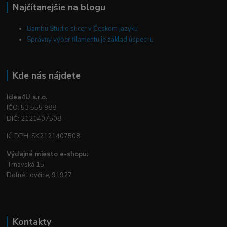
Najčítanejšie na blogu
Bambu Studio slicer v Českom jazyku
Správny výber filamentu je základ úspechu
Kde nás nájdete
Idea4U s.r.o.
IČO: 53 555 988
DIČ: 2121407508
IČ DPH: SK2121407508
Výdajné miesto e-shopu:
Trnavská 15
Dolné Lovčice, 91927
Kontakty