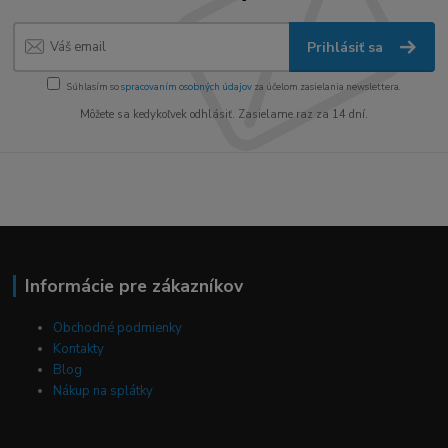
Prihlásiť sa
Súhlasím so
spracovaním osobných údajov
za účelom zasielania newslettera.
Môžete sa kedykoľvek odhlásiť. Zasielame raz za 14 dní.
Informácie pre zákazníkov
Obchodné podmienky
Kontakty
Blog
Nákup na splátky