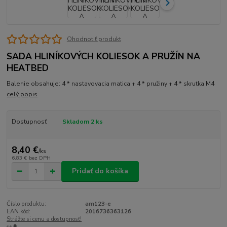
Ohodnotiť produkt
SADA HLINÍKOVÝCH KOLIESOK A PRUŽÍN NA
HEATBED
Balenie obsahuje: 4 * nastavovacia matica + 4 * pružiny + 4 * skrutka M4
celý popis
Dostupnosť
Skladom 2 ks
8,40 €
/
ks
6,83 €
bez DPH
Pridať do košíka
Číslo produktu:
am123-e
EAN kód:
2016736363126
Strážte si cenu a dostupnosť!
👀🔔