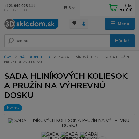
0
ks
+421 949 003 111
EUR
za
0 €
09:00 - 16:00
Menu
Hľadať
Úvod
NÁHRADNÉ DIELY
SADA HLINÍKOVÝCH KOLIESOK A PRUŽÍN
NA VÝHREVNÚ DOSKU
SADA HLINÍKOVÝCH KOLIESOK
A PRUŽÍN NA VÝHREVNÚ
DOSKU
Novinka