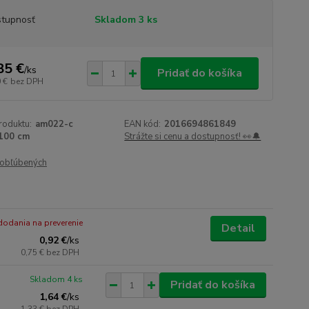
tupnosť
Skladom 3 ks
85 €
/
ks
Pridať do košíka
 €
bez DPH
roduktu:
am022-c
EAN kód:
2016694861849
100 cm
Strážte si cenu a dostupnosť! 👀🔔
obľúbených
odania na preverenie
Detail
0,92 €
/
ks
0,75 €
bez DPH
Skladom 4 ks
Pridať do košíka
1,64 €
/
ks