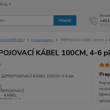
Blog
Neviet
Hľadať
+421
09:00 
NÁHRADNÉ DIELY
Ostatné elektro
PREPOJOVACÍ KÁBEL 100CM, 4-6
POJOVACÍ KÁBEL 100CM, 4-6 p
Prep
Prepoj
na dru
NEMA17
celý p