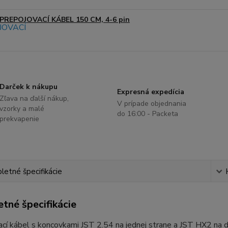
PREPOJOVACÍ KÁBEL 150 CM, 4-6 pin
Darček k nákupu
Expresná expedícia
Zľava na ďalší nákup,
V prípade objednania
vzorky a malé
do 16:00 - Packeta
prekvapenie
etné špecifikácie
tné špecifikácie
cí kábel s koncovkami JST 2.54 na jednej strane a JST HX2 na dr