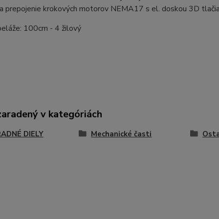
a prepojenie krokových motorov NEMA17 s el. doskou 3D tlači
eláže: 100cm - 4 žilový
zaradený v kategóriách
ADNÉ DIELY
Mechanické časti
Osta