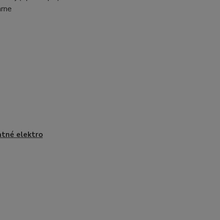
arne
tné elektro