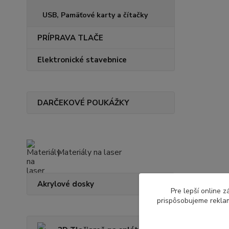
USB, Pamäťové karty a čítačky
PRÍPRAVA TLAČE
Elektronické stavebnice
DARČEKOVÉ POUKÁŽKY
Materiály na laser
Akrylové dosky
Pre lepší online 
prispôsobujeme reklam