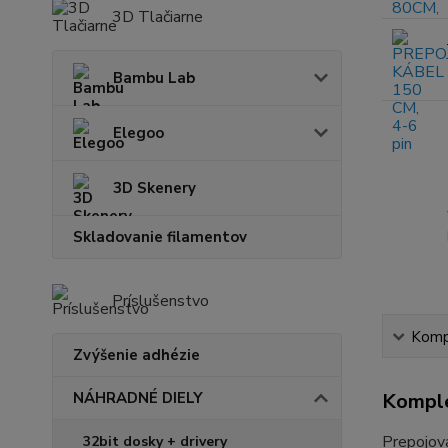
3D Tlačiarne
Bambu Lab
Elegoo
3D Skenery
Skladovanie filamentov
Príslušenstvo
Kompl
Zvýšenie adhézie
NÁHRADNÉ DIELY
Komple
Prepojova
32bit dosky + drivery