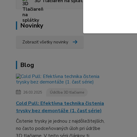
3D Tlačiareň na splátky
Novinky
Zobraziť všetky novinky
Blog
26.03.2025
Údržba 3D tlačiarne
Cold Pull: Efektívna technika čistenia
trysky bez demontáže (1. časť série)
Čistenie trysky je jednou z najdôležitejších,
no často podceňovaných úloh pri údržbe
3D tlačiarne. V tejto sérii článkov ti