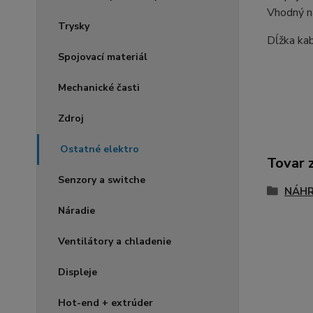
Vhodný n
Trysky
Dĺžka kab
Spojovací materiál
Mechanické časti
Zdroj
Ostatné elektro
Tovar 
Senzory a switche
NÁHR
Náradie
Ventilátory a chladenie
Displeje
Hot-end + extrúder