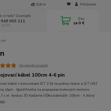
Prihlásenie
EUR
e si rady? Zavolajte.
0
ks
 949 003 111
za
0 €
- 16:00
 pin
in
Ohodnotiť produkt
ojovací kábel 100cm 4-6 pin
ovací kábel s koncovkami JST 2.54 na jednej strane a JST HX2
hej (4pin - 6pin)Vhodný na prepojenie krokových motorov
 s el. doskou 3D tlačiarne Dĺžka kabeláže: 100cm - 4 žilový
opis