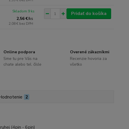
1,33 €
bez DPH
Skladom 9 ks
Pridať do košíka
2,56 €
/
ks
2,08 €
bez DPH
Online podpora
Overené zákazníkmi
Sme tu pre Vás na
Recenzie hovoria za
chate alebo tel. čísle
všetko
Hodnotenie
2
uhej (4pin - 6pin)