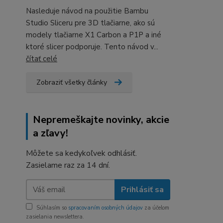
Nasleduje návod na použitie Bambu
Studio Sliceru pre 3D tlačiarne, ako sú
modely tlačiarne X1 Carbon a P1P a iné
ktoré slicer podporuje. Tento návod v...
čítať celé
Zobraziť všetky články
Nepremeškajte novinky, akcie
a zľavy!
Môžete sa kedykoľvek odhlásiť.
Zasielame raz za 14 dní.
Prihlásiť sa
Súhlasím so
spracovaním osobných údajov
za účelom
zasielania newslettera.