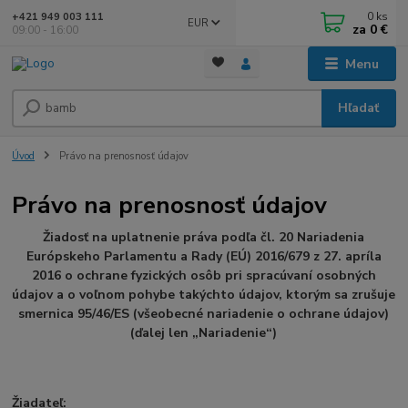
0
ks
+421 949 003 111
EUR
za
0 €
09:00 - 16:00
Menu
Hľadať
Úvod
Právo na prenosnosť údajov
Právo na prenosnosť údajov
Žiadosť na uplatnenie práva podľa čl. 20 Nariadenia
Európskeho Parlamentu a Rady (EÚ) 2016/679 z 27. apríla
2016 o ochrane fyzických osôb pri spracúvaní osobných
údajov a o voľnom pohybe takýchto údajov, ktorým sa zrušuje
smernica 95/46/ES (všeobecné nariadenie o ochrane údajov)
(ďalej len „Nariadenie“)
Žiadateľ: