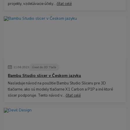
projekty, vzdelávacie účely...
čítať celé
11
.
06
.
2023
Úvod do 3D Tlače
Bambu Studio slicer v Českom jazyku
Nasleduje návod na použitie Bambu Studio Sliceru pre 3D
tlačiarne, ako sú modely tlačiarne X1 Carbon a P1P a iné ktoré
slicer podporuje. Tento návod v...
čítať celé