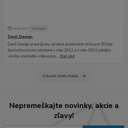
04
.
12
.
2022
Výrobcovia
Devil Design
Devil Design je európsky výrobca plastových strún pre 3D tlač.
Spoločnosť bola založená v roku 2012 a v roku 2014 zahájila
výrobu vlastného vlákna pou...
čítať celé
Zobraziť všetky články
Nepremeškajte novinky, akcie a
zľavy!