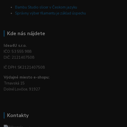
Bambu Studio slicer v Českom jazyku
Správny výber filamentu je základ úspechu
Kde nás nájdete
Idea4U s.r.o.
IČO: 53 555 988
DIČ: 2121407508
IČ DPH: SK2121407508
Výdajné miesto e-shopu:
Trnavská 15
Dolné Lovčice, 91927
Kontakty