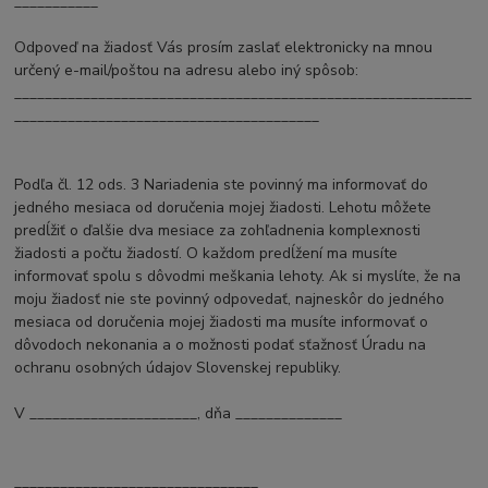
___________
Odpoveď na žiadosť Vás prosím zaslať elektronicky na mnou
určený e-mail/poštou na adresu alebo iný spôsob:
____________________________________________________________
________________________________________
Podľa čl. 12 ods. 3 Nariadenia ste povinný ma informovať do
jedného mesiaca od doručenia mojej žiadosti. Lehotu môžete
predĺžiť o ďalšie dva mesiace za zohľadnenia komplexnosti
žiadosti a počtu žiadostí. O každom predĺžení ma musíte
informovať spolu s dôvodmi meškania lehoty. Ak si myslíte, že na
moju žiadosť nie ste povinný odpovedať, najneskôr do jedného
mesiaca od doručenia mojej žiadosti ma musíte informovať o
dôvodoch nekonania a o možnosti podať sťažnosť Úradu na
ochranu osobných údajov Slovenskej republiky.
V ______________________, dňa ______________
________________________________