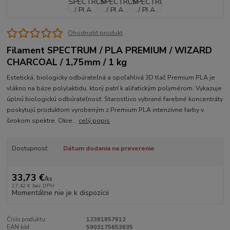
Ohodnotiť produkt
Filament SPECTRUM / PLA PREMIUM / WIZARD
CHARCOAL / 1,75mm / 1 kg
Estetická, biologicky odbúrateľná a spoľahlivá 3D tlač Premium PLA je
vlákno na báze polylaktidu, ktorý patrí k alifatickým polymérom. Vykazuje
úplnú biologickú odbúrateľnosť. Starostlivo vybrané farebné koncentráty
poskytujú produktom vyrobeným z Premium PLA intenzívne farby v
širokom spektre. Okre...
celý popis
Dostupnosť
Dátum dodania na preverenie
33,73 €
/
ks
27,42 €
bez DPH
Momentálne nie je k dispozícii
Číslo produktu:
12381857612
EAN kód:
5903175653635