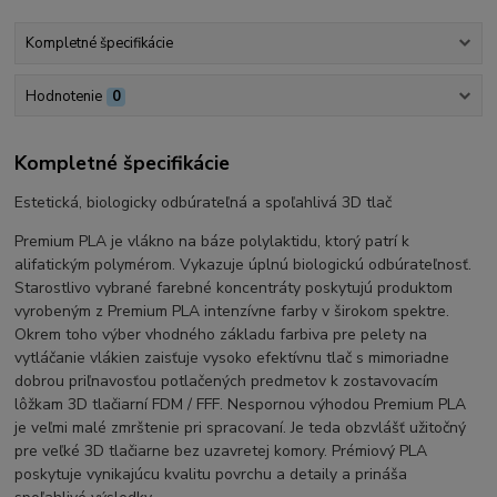
Kompletné špecifikácie
Hodnotenie
0
Kompletné špecifikácie
Estetická, biologicky odbúrateľná a spoľahlivá 3D tlač
Premium PLA je vlákno na báze polylaktidu, ktorý patrí k
alifatickým polymérom. Vykazuje úplnú biologickú odbúrateľnosť.
Starostlivo vybrané farebné koncentráty poskytujú produktom
vyrobeným z Premium PLA intenzívne farby v širokom spektre.
Okrem toho výber vhodného základu farbiva pre pelety na
vytláčanie vlákien zaisťuje vysoko efektívnu tlač s mimoriadne
dobrou priľnavosťou potlačených predmetov k zostavovacím
lôžkam 3D tlačiarní FDM / FFF. Nespornou výhodou Premium PLA
je veľmi malé zmrštenie pri spracovaní. Je teda obzvlášť užitočný
pre veľké 3D tlačiarne bez uzavretej komory. Prémiový PLA
poskytuje vynikajúcu kvalitu povrchu a detaily a prináša