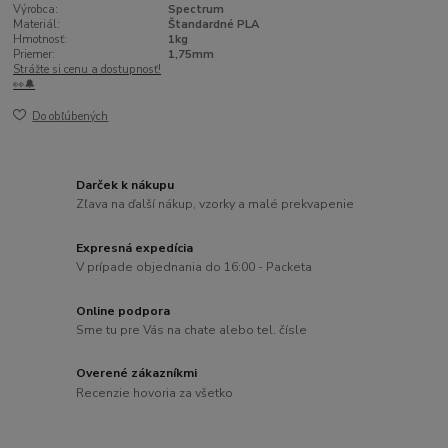
Výrobca:
Spectrum
Materiál:
Štandardné PLA
Hmotnosť:
1kg
Priemer:
1,75mm
Strážte si cenu a dostupnosť!
👀🔔
Do obľúbených
Darček k nákupu
Zľava na ďalší nákup, vzorky a malé prekvapenie
Expresná expedícia
V prípade objednania do 16:00 - Packeta
Online podpora
Sme tu pre Vás na chate alebo tel. čísle
Overené zákazníkmi
Recenzie hovoria za všetko