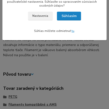
používateľské nastavenia. Súhlasíte so spracovaním súvisiacich
Výhody PET-G:
osobných údajov?
- vysoká transparentnosť
Súhlasím
- hydrofóbna
Nastavenia
- tlač je bez zápachu - veľmi trvanlivý a kvalitné výtlačok
- pri tenkostenných objektoch mierna flexibilita výtlačku
Súhlas môžete odmietnuť
tu
.
Filament sa navíja na čistú priehľadnú cievku. Každá cievka
obsahuje informácie o type materiálu, priemere a odporúčanej
teplote tlače. Filament je vákuovo balený absorbérom vlhkosti.
Návod na použitie je v balení.
Pôvod tovaru
Tovar zaradený v kategóriách
PETG
Filamenty kompatibilné s AMS