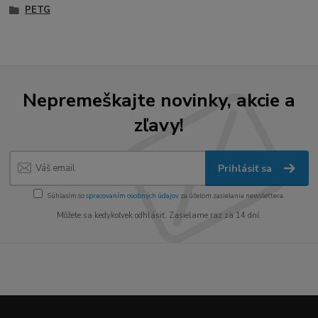
PETG
Nepremeškajte novinky, akcie a
zľavy!
Prihlásiť sa
Súhlasím so
spracovaním osobných údajov
za účelom zasielania newslettera.
Môžete sa kedykoľvek odhlásiť. Zasielame raz za 14 dní.