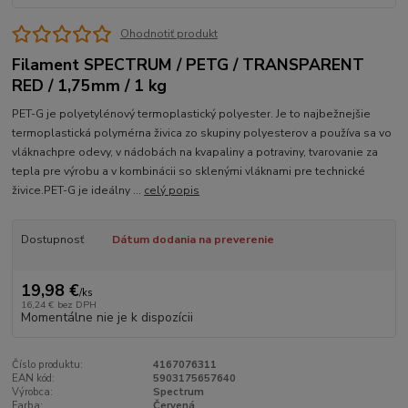
Ohodnotiť produkt
Filament SPECTRUM / PETG / TRANSPARENT
RED / 1,75mm / 1 kg
PET-G je polyetylénový termoplastický polyester. Je to najbežnejšie
termoplastická polymérna živica zo skupiny polyesterov a používa sa vo
vláknachpre odevy, v nádobách na kvapaliny a potraviny, tvarovanie za
tepla pre výrobu a v kombinácii so sklenými vláknami pre technické
živice.PET-G je ideálny ...
celý popis
Dostupnosť
Dátum dodania na preverenie
19,98 €
/
ks
16,24 €
bez DPH
Momentálne nie je k dispozícii
Číslo produktu:
4167076311
EAN kód:
5903175657640
Výrobca:
Spectrum
Farba:
Červená