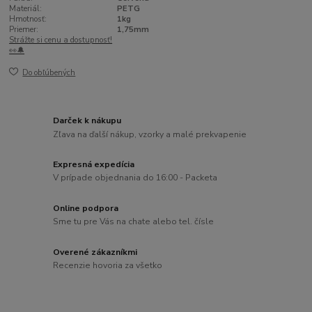
Materiál:
PETG
Hmotnosť:
1kg
Priemer:
1,75mm
Strážte si cenu a dostupnosť!
👀🔔
Do obľúbených
Darček k nákupu
Zľava na ďalší nákup, vzorky a malé prekvapenie
Expresná expedícia
V prípade objednania do 16:00 - Packeta
Online podpora
Sme tu pre Vás na chate alebo tel. čísle
Overené zákazníkmi
Recenzie hovoria za všetko