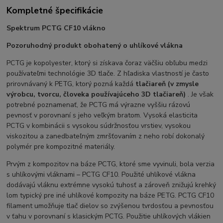
Kompletné špecifikácie
Spektrum PCTG CF10 vlákno
Pozoruhodný produkt obohatený o uhlíkové vlákna
PCTG je kopolyester, ktorý si získava čoraz väčšiu obľubu medzi
používateľmi technológie 3D tlače. Z hľadiska vlastností je často
prirovnávaný k PETG, ktorý pozná každá
tlačiareň
(v zmysle
výrobcu, tvorcu, človeka používajúceho 3D tlačiareň)
. Je však
potrebné poznamenať, že PCTG má výrazne vyššiu rázovú
pevnosť v porovnaní s jeho veľkým bratom. Vysoká elasticita
PCTG v kombinácii s vysokou súdržnosťou vrstiev, vysokou
viskozitou a zanedbateľným zmršťovaním z neho robí dokonalý
polymér pre kompozitné materiály.
Prvým z kompozitov na báze PCTG, ktoré sme vyvinuli, bola verzia
s uhlíkovými vláknami – PCTG CF10. Použité uhlíkové vlákna
dodávajú vláknu extrémne vysokú tuhosť a zároveň znižujú krehký
lom typický pre iné uhlíkové kompozity na báze PETG. PCTG CF10
filament umožňuje tlač dielov so zvýšenou tvrdosťou a pevnosťou
v ťahu v porovnaní s klasickým PCTG. Použitie uhlíkových vlákien