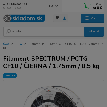
0
ks
+421 949 003 111
EUR
za
0 €
09:00 - 16:00
Menu
Hľadať
Úvod
PCTG
Filament SPECTRUM / PCTG CF10 / ČIERNA / 1,75mm / 0,5
kg
Filament SPECTRUM / PCTG
CF10 / ČIERNA / 1,75mm / 0,5 kg
Novinka