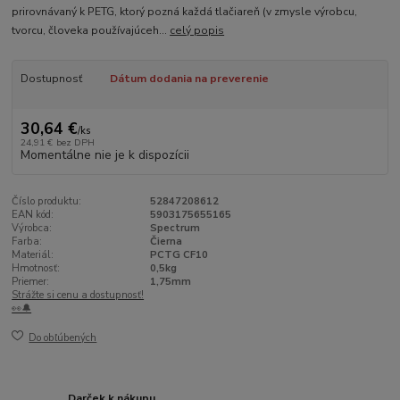
prirovnávaný k PETG, ktorý pozná každá tlačiareň (v zmysle výrobcu,
tvorcu, človeka používajúceh...
celý popis
Dostupnosť
Dátum dodania na preverenie
30,64 €
/
ks
24,91 €
bez DPH
Momentálne nie je k dispozícii
Číslo produktu:
52847208612
EAN kód:
5903175655165
Výrobca:
Spectrum
Farba:
Čierna
Materiál:
PCTG CF10
Hmotnosť:
0,5kg
Priemer:
1,75mm
Strážte si cenu a dostupnosť!
👀🔔
Do obľúbených
Darček k nákupu