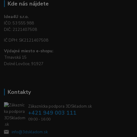
Kde nás nájdete
Idea4U s.r.o.
IČO: 53 555 988
DIČ: 2121407508
IČ DPH: SK2121407508
Výdajné miesto e-shopu:
Trnavská 15
Dolné Lovčice, 91927
Kontakty
Zákaznícka podpora 3DSkladom.sk
+421 949 003 111
09:00 - 16:00
info@3dskladom.sk