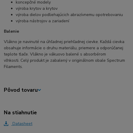
koncepčné modely
výroba krytov a krytov
výroba dielov podliehajúcich abrazívnemu opotrebovaniu
výroba nástrojov a zariadení
Balenie
Vlákno je navinuté na úhľadnej priehľadnej cievke. Každá cievka
obsahuje informácie o druhu materiálu, priemere a odporúčanej
teplote tlače. Vlákno je vákuovo balené s absorbérom
vlhkosti. Celý produkt je zabalený v originálnom obale Spectrum
Filaments.
Pôvod tovaru
Na stiahnutie
Datasheet