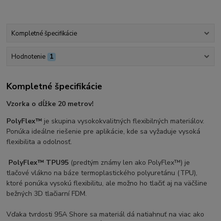
Kompletné špecifikácie
Hodnotenie
1
Kompletné špecifikácie
Vzorka o dĺžke 20 metrov!
PolyFlex™
je skupina vysokokvalitných flexibilných materiálov.
Ponúka ideálne riešenie pre aplikácie, kde sa vyžaduje vysoká
flexibilita a odolnosť.
PolyFlex™ TPU95
(predtým známy len ako PolyFlex™) je
tlačové vlákno na báze termoplastického polyuretánu (TPU),
ktoré ponúka vysokú flexibilitu, ale možno ho tlačiť aj na väčšine
bežných 3D tlačiarní FDM.
Vďaka tvrdosti 95A Shore sa materiál dá natiahnuť na viac ako