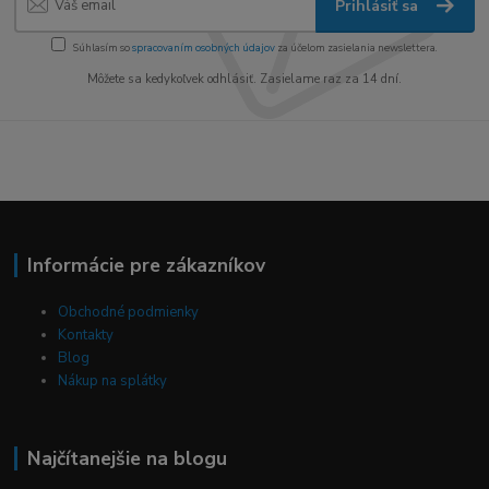
Prihlásiť sa
Súhlasím so
spracovaním osobných údajov
za účelom zasielania newslettera.
Môžete sa kedykoľvek odhlásiť. Zasielame raz za 14 dní.
Informácie pre zákazníkov
Obchodné podmienky
Kontakty
Blog
Nákup na splátky
Najčítanejšie na blogu