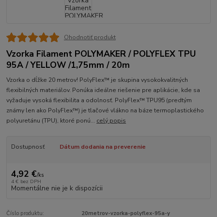
Ohodnotiť produkt
Vzorka Filament POLYMAKER / POLYFLEX TPU
95A / YELLOW /1,75mm / 20m
Vzorka o dĺžke 20 metrov! PolyFlex™ je skupina vysokokvalitných
flexibilných materiálov. Ponúka ideálne riešenie pre aplikácie, kde sa
vyžaduje vysoká flexibilita a odolnosť. PolyFlex™ TPU95 (predtým
známy len ako PolyFlex™) je tlačové vlákno na báze termoplastického
polyuretánu (TPU), ktoré ponú...
celý popis
Dostupnosť
Dátum dodania na preverenie
4,92 €
/
ks
4 €
bez DPH
Momentálne nie je k dispozícii
Číslo produktu:
20metrov-vzorka-polyflex-95a-y