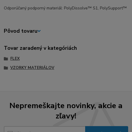
Odporúčaný podporný materiál: PolyDissolve™ S1, PolySupport™
Pôvod tovaru
Tovar zaradený v kategóriách
FLEX
VZORKY MATERIÁLOV
Nepremeškajte novinky, akcie a
zľavy!