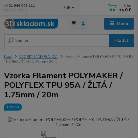
0
ks
+421 949 003 111
EUR
za
0 €
09:00 - 16:00
Menu
Hľadať
Úvod
VZORKY MATERIÁLOV
Vzorka Filament POLYMAKER / POLYFLEX
TPU 95A / ŽLTÁ / 1,75mm / 20m
Vzorka Filament POLYMAKER /
POLYFLEX TPU 95A / ŽLTÁ /
1,75mm / 20m
Novinka