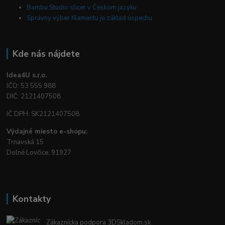
Bambu Studio slicer v Českom jazyku
Správny výber filamentu je základ úspechu
Kde nás nájdete
Idea4U s.r.o.
IČO: 53 555 988
DIČ: 2121407508
IČ DPH: SK2121407508
Výdajné miesto e-shopu:
Trnavská 15
Dolné Lovčice, 91927
Kontakty
Zákaznícka podpora 3DSkladom.sk