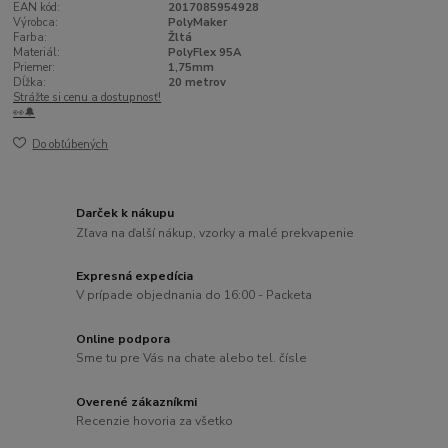
EAN kód:
2017085954928
Výrobca:
PolyMaker
Farba:
Žltá
Materiál:
PolyFlex 95A
Priemer:
1,75mm
Dĺžka:
20 metrov
Strážte si cenu a dostupnosť!
👀🔔
Do obľúbených
Darček k nákupu
Zľava na ďalší nákup, vzorky a malé prekvapenie
Expresná expedícia
V prípade objednania do 16:00 - Packeta
Online podpora
Sme tu pre Vás na chate alebo tel. čísle
Overené zákazníkmi
Recenzie hovoria za všetko