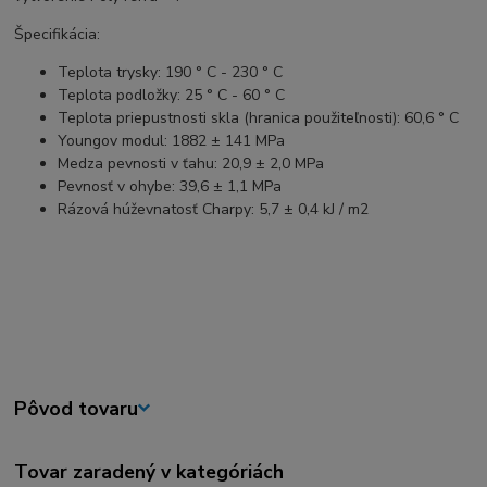
Špecifikácia:
Teplota trysky: 190 ° C - 230 ° C
Teplota podložky: 25 ° C - 60 ° C
Teplota priepustnosti skla (hranica použiteľnosti): 60,6 ° C
Youngov modul: 1882 ± 141 MPa
Medza pevnosti v ťahu: 20,9 ± 2,0 MPa
Pevnosť v ohybe: 39,6 ± 1,1 MPa
Rázová húževnatosť Charpy: 5,7 ± 0,4 kJ / m2
Pôvod tovaru
Tovar zaradený v kategóriách