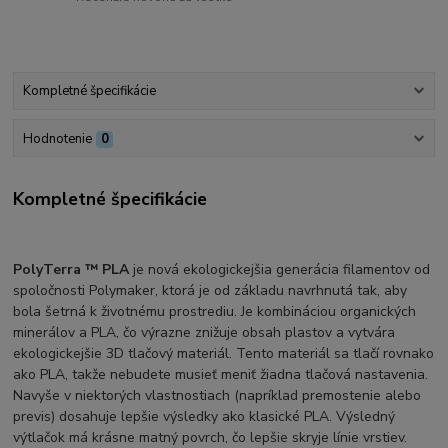
Kompletné špecifikácie
Hodnotenie
0
Kompletné špecifikácie
PolyTerra ™ PLA
je nová ekologickejšia generácia filamentov od
spoločnosti Polymaker, ktorá je od základu navrhnutá tak, aby
bola šetrná k životnému prostrediu. Je kombináciou organických
minerálov a PLA, čo výrazne znižuje obsah plastov a vytvára
ekologickejšie 3D tlačový materiál. Tento materiál sa tlačí rovnako
ako PLA, takže nebudete musieť meniť žiadna tlačová nastavenia.
Navyše v niektorých vlastnostiach (napríklad premostenie alebo
previs) dosahuje lepšie výsledky ako klasické PLA. Výsledný
výtlačok má krásne matný povrch, čo lepšie skryje línie vrstiev.