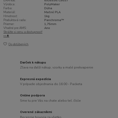
EAN kód:
6938936716037
Výrobca:
PolyMaker
Farba:
Dúha
Materiál:
Matné PLA
Hmotnosť:
1kg
Produktová rada:
Panchroma™
Priemer:
1,75mm
Vhodné pre AMS:
Ano
Strážte si cenu a dostupnosť!
👀🔔
Do obľúbených
Darček k nákupu
Zľava na ďalší nákup, vzorky a malé prekvapenie
Expresná expedícia
V prípade objednania do 16:00 - Packeta
Online podpora
Sme tu pre Vás na chate alebo tel. čísle
Overené zákazníkmi
Recenzie hovoria za všetko