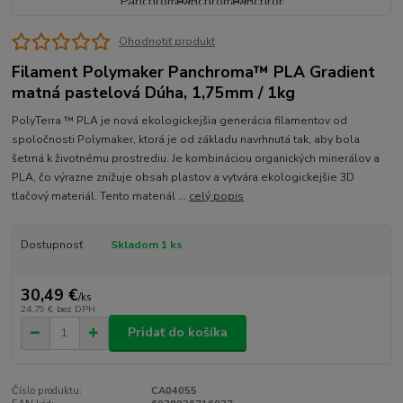
Ohodnotiť produkt
Filament Polymaker Panchroma™ PLA Gradient
matná pastelová Dúha, 1,75mm / 1kg
PolyTerra ™ PLA je nová ekologickejšia generácia filamentov od
spoločnosti Polymaker, ktorá je od základu navrhnutá tak, aby bola
šetrná k životnému prostrediu. Je kombináciou organických minerálov a
PLA, čo výrazne znižuje obsah plastov a vytvára ekologickejšie 3D
tlačový materiál. Tento materiál ...
celý popis
Dostupnosť
Skladom 1 ks
30,49 €
/
ks
24,79 €
bez DPH
Pridať do košíka
Číslo produktu:
CA04055