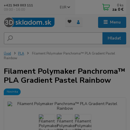
0
ks
+421 949 003 111
EUR
za
0 €
09:00 - 16:00
Menu
Hľadať
Úvod
PLA
Filament Polymaker Panchroma™ PLA Gradient Pastel
Rainbow
Filament Polymaker Panchroma™
PLA Gradient Pastel Rainbow
Novinka