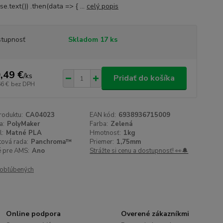
e.text()) .then(data => { ...
celý popis
tupnosť
Skladom 17 ks
,49 €
/
ks
Pridať do košíka
66 €
bez DPH
roduktu:
CA04023
EAN kód:
6938936715009
a:
PolyMaker
Farba:
Zelená
l:
Matné PLA
Hmotnosť:
1kg
tová rada:
Panchroma™
Priemer:
1,75mm
 pre AMS:
Ano
Strážte si cenu a dostupnosť! 👀🔔
obľúbených
Online podpora
Overené zákazníkmi