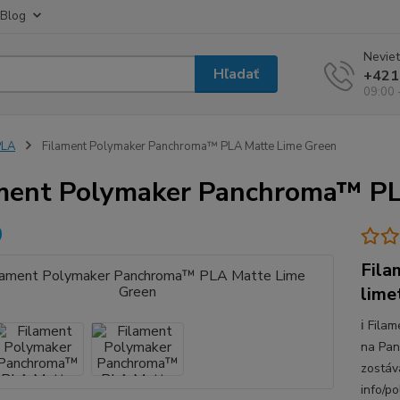
Blog
Neviet
Hľadať
+421
09:00 
PLA
Filament Polymaker Panchroma™ PLA Matte Lime Green
ment Polymaker Panchroma™ PL
Fila
lime
ℹ️ Fil
na Pan
zostáv
info/p