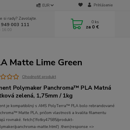
Prihlásenie
EUR
e si rady? Zavolajte.
0
ks
 949 003 111
za
0 €
- 16:00
A Matte Lime Green
Ohodnotiť produkt
ment Polymaker Panchroma™ PLA Matná
tková zelená, 1,75mm / 1kg
ament je kompatibilný s AMS PolyTerra™ PLA bolo rebrandované
chroma™ Matte PLA, pričom vlastnosti a kvalita filamentu
ajú rovnaké. fetch('/fotky47585/produkt-
olymaker/panchroma-matte.html') .then(response =>