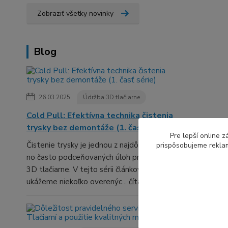
Zobraziť všetky novinky
Blog
26.03.2025
Údržba 3D tlačiarne
Cold Pull: Efektívna technika čistenia
trysky bez demontáže (1. časť série)
Pre lepší online 
Čistenie trysky je jednou z najdôležitejších,
prispôsobujeme reklam
no často podceňovaných úloh pri údržbe
3D tlačiarne. V tejto sérii článkov ti
ukážeme niekoľko overenýc...
čítať celé