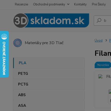
Recenzie
Obchodné podmienky
Kontakty
Pre Školy
Úvod
Materiály pre 3D Tlač
Fila
PLA
Novinka
PETG
PCTG
ABS
ASA