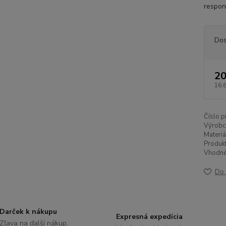
respons
Dos
20
16,
Číslo p
Výrobc
Materiá
Produk
Vhodné
Do 
Darček k nákupu
Expresná expedícia
Zľava na ďalší nákup,