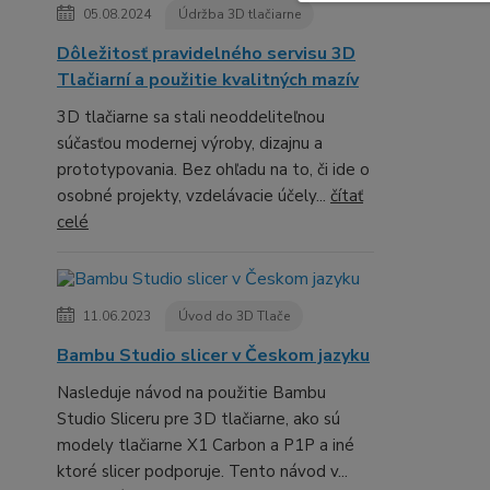
05.08.2024
Údržba 3D tlačiarne
Dôležitosť pravidelného servisu 3D
Tlačiarní a použitie kvalitných mazív
3D tlačiarne sa stali neoddeliteľnou
súčasťou modernej výroby, dizajnu a
prototypovania. Bez ohľadu na to, či ide o
osobné projekty, vzdelávacie účely...
čítať
celé
11.06.2023
Úvod do 3D Tlače
Bambu Studio slicer v Českom jazyku
Nasleduje návod na použitie Bambu
Studio Sliceru pre 3D tlačiarne, ako sú
modely tlačiarne X1 Carbon a P1P a iné
ktoré slicer podporuje. Tento návod v...