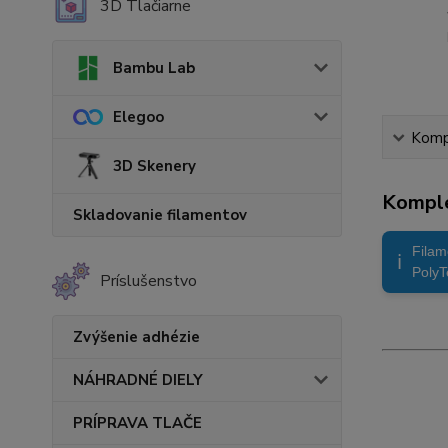
3D Tlačiarne
Bambu Lab
Elegoo
Kompl
3D Skenery
Komple
Skladovanie filamentov
Filam
ℹ️
PolyT
Príslušenstvo
Zvýšenie adhézie
NÁHRADNÉ DIELY
PRÍPRAVA TLAČE