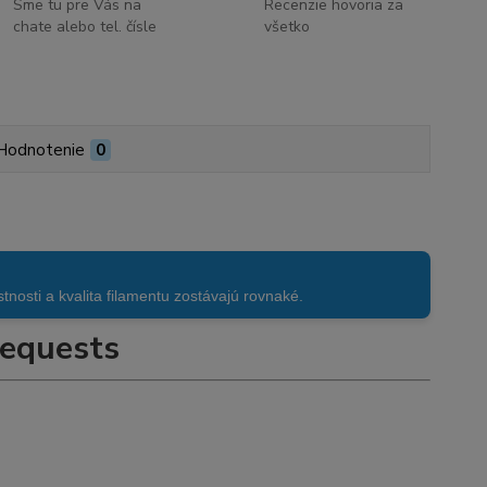
Sme tu pre Vás na
Recenzie hovoria za
chate alebo tel. čísle
všetko
Hodnotenie
0
sti a kvalita filamentu zostávajú rovnaké.
equests