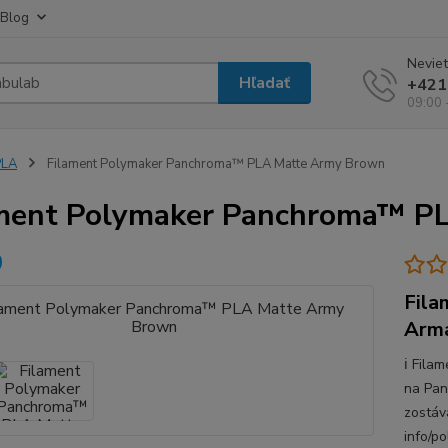
Blog
Neviet
Hľadať
+421
09:00 
PLA
Filament Polymaker Panchroma™ PLA Matte Army Brown
ment Polymaker Panchroma™ P
Fila
Armá
ℹ️ Fil
na Pan
zostáv
info/p