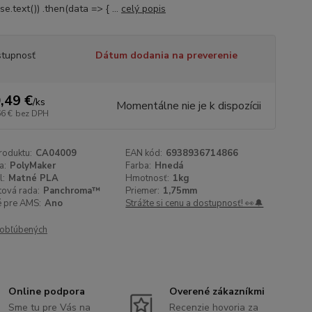
e.text()) .then(data => { ...
celý popis
tupnosť
Dátum dodania na preverenie
,49 €
/
ks
Momentálne nie je k dispozícii
66 €
bez DPH
roduktu:
CA04009
EAN kód:
6938936714866
a:
PolyMaker
Farba:
Hnedá
l:
Matné PLA
Hmotnosť:
1kg
tová rada:
Panchroma™
Priemer:
1,75mm
 pre AMS:
Ano
Strážte si cenu a dostupnosť! 👀🔔
obľúbených
Online podpora
Overené zákazníkmi
Sme tu pre Vás na
Recenzie hovoria za