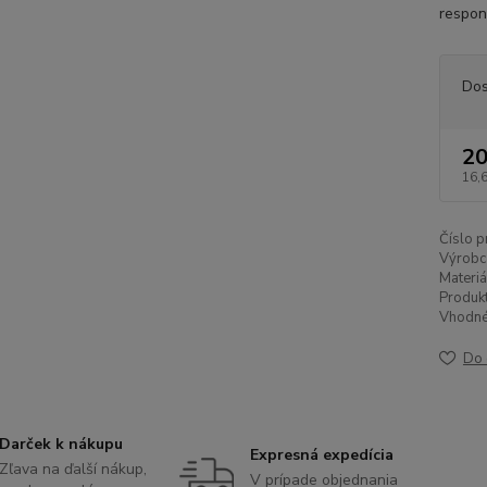
respons
Dos
20
16,
Číslo p
Výrobc
Materiá
Produk
Vhodné
Do 
Darček k nákupu
Expresná expedícia
Zľava na ďalší nákup,
V prípade objednania