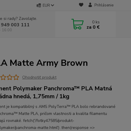
Prihlásenie
EUR
e si rady? Zavolajte.
0
ks
 949 003 111
za
0 €
- 16:00
LA Matte Army Brown
Ohodnotiť produkt
ment Polymaker Panchroma™ PLA Matná
dna hnedá, 1,75mm / 1kg
ament je kompatibilný s AMS PolyTerra™ PLA bolo rebrandované
chroma™ Matte PLA, pričom vlastnosti a kvalita filamentu
ajú rovnaké. fetch('/fotky47585/produkt-
olymaker/panchroma-matte.html') .then(response =>