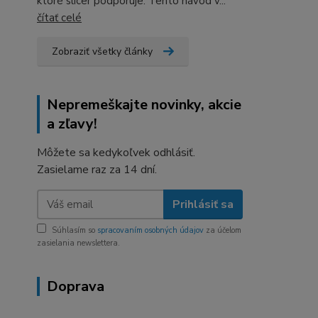
ktoré slicer podporuje. Tento návod v...
čítať celé
Zobraziť všetky články
Nepremeškajte novinky, akcie
a zľavy!
Môžete sa kedykoľvek odhlásiť.
Zasielame raz za 14 dní.
Prihlásiť sa
Súhlasím so
spracovaním osobných údajov
za účelom
zasielania newslettera.
Doprava