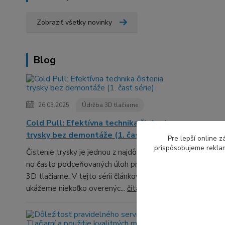
Zobraziť všetky novinky
Blog
26.03.2025
Údržba 3D tlačiarne
Cold Pull: Efektívna technika čistenia
trysky bez demontáže (1. časť série)
Pre lepší online 
prispôsobujeme reklam
Čistenie trysky je jednou z najdôležitejších,
no často podceňovaných úloh pri údržbe
3D tlačiarne. V tejto sérii článkov ti
ukážeme niekoľko overenýc...
čítať celé