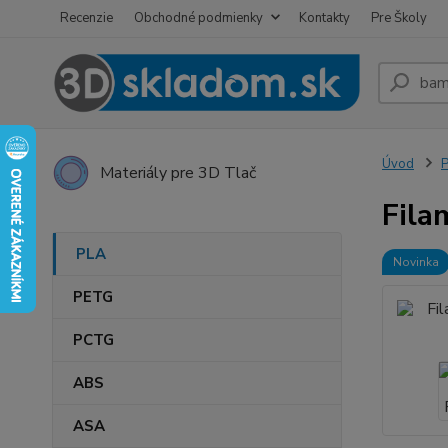
Recenzie
Obchodné podmienky
Kontakty
Pre Školy
Úvod
Materiály pre 3D Tlač
Fila
PLA
Novinka
PETG
PCTG
ABS
ASA