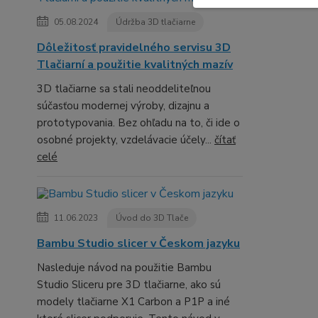
05.08.2024
Údržba 3D tlačiarne
Dôležitosť pravidelného servisu 3D
Tlačiarní a použitie kvalitných mazív
3D tlačiarne sa stali neoddeliteľnou
súčasťou modernej výroby, dizajnu a
prototypovania. Bez ohľadu na to, či ide o
osobné projekty, vzdelávacie účely...
čítať
celé
11.06.2023
Úvod do 3D Tlače
Bambu Studio slicer v Českom jazyku
Nasleduje návod na použitie Bambu
Studio Sliceru pre 3D tlačiarne, ako sú
modely tlačiarne X1 Carbon a P1P a iné