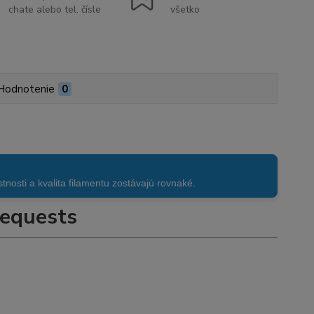
chate alebo tel. čísle
všetko
Hodnotenie
0
sti a kvalita filamentu zostávajú rovnaké.
equests