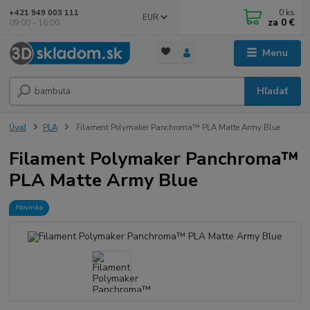
0
ks
+421 949 003 111
EUR
za
0 €
09:00 - 16:00
Menu
Hľadať
Úvod
PLA
Filament Polymaker Panchroma™ PLA Matte Army Blue
Filament Polymaker Panchroma™
PLA Matte Army Blue
Novinka