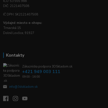
IČO: 53 555 988
DIČ: 2121407508
IČ DPH: SK2121407508
Výdajné miesto e-shopu:
Trnavská 15
Dolné Lovčice, 91927
Kontakty
Zákaznícka podpora 3DSkladom.sk
+421 949 003 111
09:00 - 16:00
info@3dskladom.sk