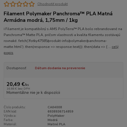
Ohodnotiť produkt
Filament Polymaker Panchroma™ PLA Matná
Armádna modrá, 1,75mm / 1kg
ℹ️ Filament je kompatibilný s AMS PolyTerra™ PLA bolo rebrandované na
Panchroma™ Matte PLA, pričom vlastnosti a kvalita filamentu zostávajú
rovnaké. fetch('/fotky47585/produkt-info/polymaker/panchroma-
matte.html') .then(response => response.text()) .then(data => { ...
celý
popis
Dostupnosť
Dátum dodania na preverenie
20,49 €
/
ks
16,66 €
bez DPH
Momentálne nie je k dispozícii
Číslo produktu:
CA04008
EAN kód:
6938936714859
Výrobca:
PolyMaker
Farba:
Modrá
Materiál:
Matné PLA