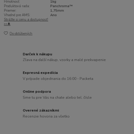
Hmotnosť:
1kg
Produktová rada:
Panchroma™
Priemer:
1,75mm
Vhodné pre AMS:
Ano
Strážte si cenu a dostupnosť!
👀🔔
Do obľúbených
Darček k nákupu
Zľava na ďalší nákup, vzorky a malé prekvapenie
Expresná expedícia
V prípade objednania do 16:00 - Packeta
Online podpora
Sme tu pre Vás na chate alebo tel. čísle
Overené zákazníkmi
Recenzie hovoria za všetko