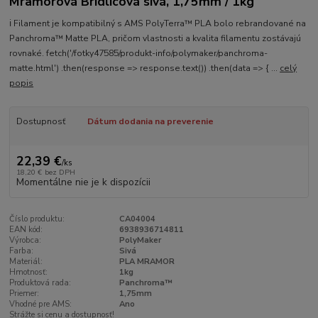
Mramorová Bridlicová sivá, 1,75mm / 1kg
ℹ️ Filament je kompatibilný s AMS PolyTerra™ PLA bolo rebrandované na
Panchroma™ Matte PLA, pričom vlastnosti a kvalita filamentu zostávajú
rovnaké. fetch('/fotky47585/produkt-info/polymaker/panchroma-
matte.html') .then(response => response.text()) .then(data => { ...
celý
popis
Dostupnosť
Dátum dodania na preverenie
22,39 €
/
ks
18,20 €
bez DPH
Momentálne nie je k dispozícii
Číslo produktu:
CA04004
EAN kód:
6938936714811
Výrobca:
PolyMaker
Farba:
Sivá
Materiál:
PLA MRAMOR
Hmotnosť:
1kg
Produktová rada:
Panchroma™
Priemer:
1,75mm
Vhodné pre AMS:
Ano
Strážte si cenu a dostupnosť!