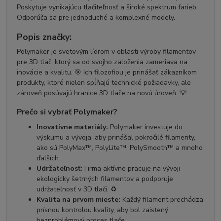
Poskytuje vynikajúcu tlačiteľnosť a široké spektrum farieb.
Odporúča sa pre jednoduché a komplexné modely.
Popis značky:
Polymaker je svetovým lídrom v oblasti výroby filamentov
pre 3D tlač, ktorý sa od svojho založenia zameriava na
inovácie a kvalitu. 🎯 Ich filozofiou je prinášať zákazníkom
produkty, ktoré nielen spĺňajú technické požiadavky, ale
zároveň posúvajú hranice 3D tlače na novú úroveň. 💡
Prečo si vybrať Polymaker?
Inovatívne materiály:
Polymaker investuje do
výskumu a vývoja, aby prinášal pokročilé filamenty,
ako sú PolyMax™, PolyLite™, PolySmooth™ a mnoho
ďalších.
Udržateľnosť:
Firma aktívne pracuje na vývoji
ekologicky šetrných filamentov a podporuje
udržateľnosť v 3D tlači. ♻️
Kvalita na prvom mieste:
Každý filament prechádza
prísnou kontrolou kvality, aby bol zaistený
bezproblémový proces tlače.