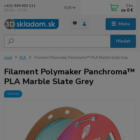
0
ks
+421 949 003 111
EUR
za
0 €
09:00 - 16:00
Menu
Hľadať
Úvod
PLA
Filament Polymaker Panchroma™ PLA Marble Slate Grey
Filament Polymaker Panchroma™
PLA Marble Slate Grey
Novinka