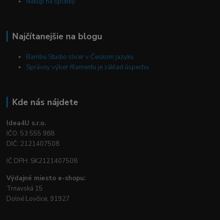
Nákup na splátky
Najčítanejšie na blogu
Bambu Studio slicer v Českom jazyku
Správny výber filamentu je základ úspechu
Kde nás nájdete
Idea4U s.r.o.
IČO: 53 555 988
DIČ: 2121407508
IČ DPH: SK2121407508
Výdajné miesto e-shopu:
Trnavská 15
Dolné Lovčice, 91927