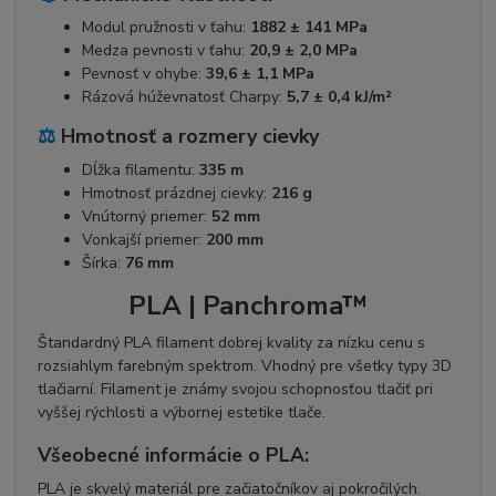
Modul pružnosti v ťahu:
1882 ± 141 MPa
Medza pevnosti v ťahu:
20,9 ± 2,0 MPa
Pevnosť v ohybe:
39,6 ± 1,1 MPa
Rázová húževnatosť Charpy:
5,7 ± 0,4 kJ/m²
⚖️
Hmotnosť a rozmery cievky
Dĺžka filamentu:
335 m
Hmotnosť prázdnej cievky:
216 g
Vnútorný priemer:
52 mm
Vonkajší priemer:
200 mm
Šírka:
76 mm
PLA | Panchroma™
Štandardný PLA filament dobrej kvality za nízku cenu s
rozsiahlym farebným spektrom. Vhodný pre všetky typy 3D
tlačiarní. Filament je známy svojou schopnosťou tlačiť pri
vyššej rýchlosti a výbornej estetike tlače.
Všeobecné informácie o PLA:
PLA je skvelý materiál pre začiatočníkov aj pokročilých.