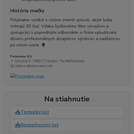
História značky
Polymaker vznikol s cieľom zmeniť spôsob, akým ľudia
vnímajú 3D tlač. Vďaka špičkovému tímu vývojárov a
spolupráci s poprednými odborníkmi si firma vybudovala
dôveru profesionálnych dizajnérov, výrobcov a nadšencov
po celom svete. 🌍
Polymaker B.V.
📍 Zeilschip 8, 3991CT Houten, The Netherlands
✉️ sales.eu@polymaker.com
Na stiahnutie
📥
Technický list
📥
Bezpečnostný list