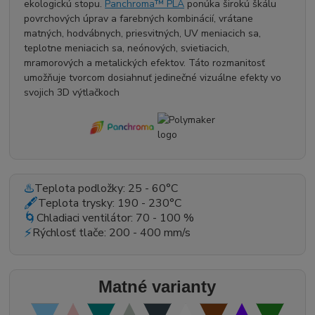
ekologickú stopu.
Panchroma™ PLA
ponúka širokú škálu
povrchových úprav a farebných kombinácií, vrátane
matných, hodvábnych, priesvitných, UV meniacich sa,
teplotne meniacich sa, neónových, svietiacich,
mramorových a metalických efektov. Táto rozmanitosť
umožňuje tvorcom dosiahnuť jedinečné vizuálne efekty vo
svojich 3D výtlačkoch
♨️
Teplota podložky:
25 - 60°C
🖋️
Teplota trysky:
190 - 230°C
🌀
Chladiaci ventilátor:
70 - 100 %
⚡
Rýchlosť tlače:
200 - 400 mm/s
Matné varianty