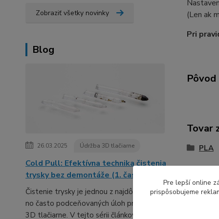
Nastaven
Zobraziť všetky novinky
(Len ak m
Pri prav
Blog
Pôvod 
Tovar 
26.03.2025
Údržba 3D tlačiarne
PLA
Cold Pull: Efektívna technika čistenia
trysky bez demontáže (1. časť série)
Pre lepší online 
Čistenie trysky je jednou z najdôležitejších,
prispôsobujeme reklam
no často podceňovaných úloh pri údržbe
3D tlačiarne. V tejto sérii článkov ti