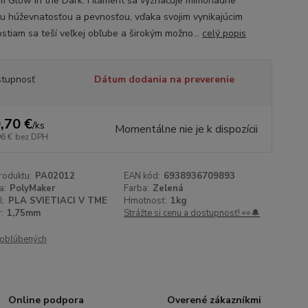
m Glow in the Dark. Filament sa vyznačuje mimoriadne
u húževnatosťou a pevnosťou, vďaka svojim vynikajúcim
ostiam sa teší veľkej obľube a širokým možno...
celý popis
tupnosť
Dátum dodania na preverenie
,70 €
/
ks
Momentálne nie je k dispozícii
96 €
bez DPH
roduktu:
PA02012
EAN kód:
6938936709893
a:
PolyMaker
Farba:
Zelená
l:
PLA SVIETIACI V TME
Hmotnosť:
1kg
:
1,75mm
Strážte si cenu a dostupnosť! 👀🔔
obľúbených
Online podpora
Overené zákazníkmi