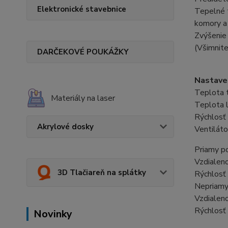
Elektronické stavebnice
Tepelné t
komory a 
Zvýšenie 
(Všimnite
DARČEKOVÉ POUKÁŽKY
Nastaven
Teplota 
Materiály na laser
Teplota 
Rýchlosť
Akrylové dosky
Ventilát
Priamy p
Vzdialen
3D Tlačiareň na splátky
Rýchlosť
Nepriamy
Vzdialen
Rýchlosť
Novinky