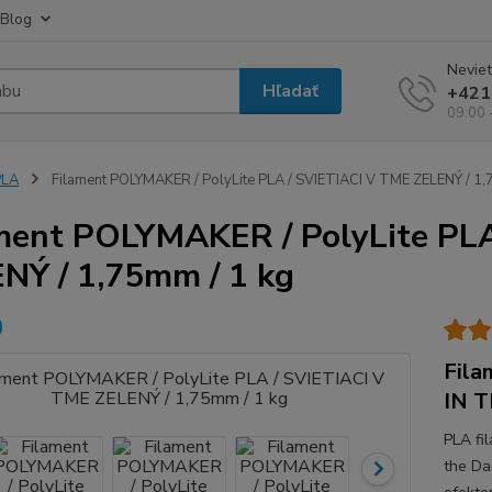
Blog
Neviet
Hľadať
+421
09:00 
PLA
Filament POLYMAKER / PolyLite PLA / SVIETIACI V TME ZELENÝ / 1,
ment POLYMAKER / PolyLite PLA
NÝ / 1,75mm / 1 kg
Fila
IN T
PLA fi
the Da