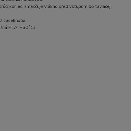
horúci koniec, zmäkčuje vlákno pred vstupom do taviacej
z zaseknutia.
bežná PLA: ~60˚C)