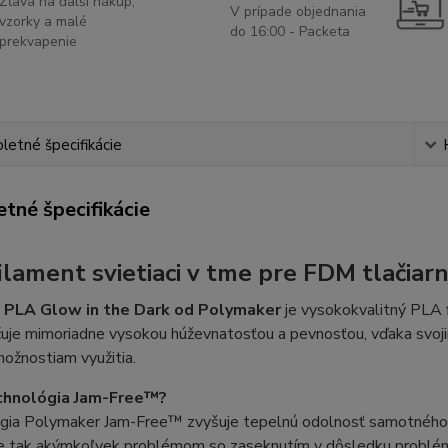
Zľava na ďalší nákup,
V prípade objednania
vzorky a malé
do 16:00 - Packeta
prekvapenie
etné špecifikácie
tné špecifikácie
ilament svietiaci v tme pre FDM tlačiar
e PLA Glow in the Dark od Polymaker
je vysokokvalitný PLA 
uje mimoriadne vysokou húževnatosťou a pevnosťou, vďaka svojim
ožnostiam využitia.
echnológia Jam-Free™?
gia Polymaker Jam-Free™ zvyšuje tepelnú odolnosť samotného vl
e tak akýmkoľvek problémom so zaseknutím v dôsledku problém