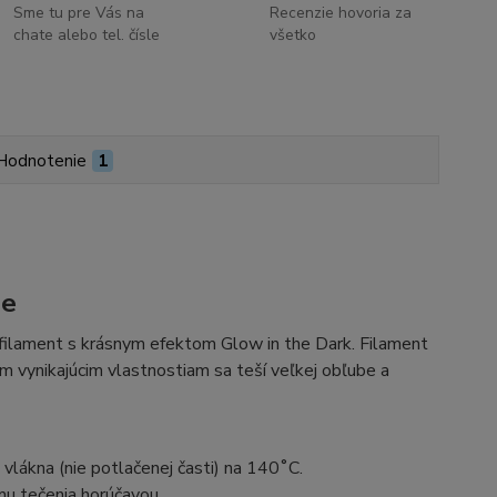
Sme tu pre Vás na
Recenzie hovoria za
chate alebo tel. čísle
všetko
Hodnotenie
1
ne
filament s krásnym efektom Glow in the Dark. Filament
 vynikajúcim vlastnostiam sa teší veľkej obľube a
ákna (nie potlačenej časti) na 140˚C.
u tečenia horúčavou.