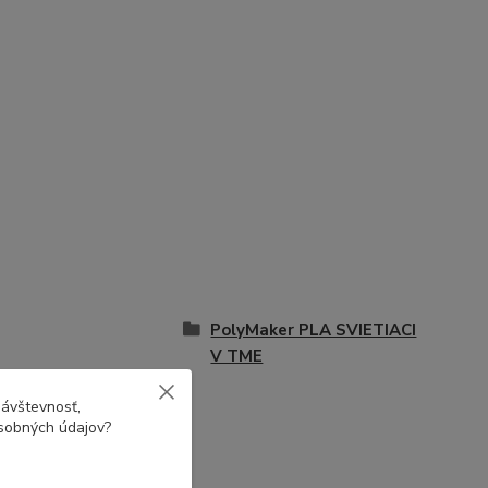
PolyMaker PLA SVIETIACI
V TME
návštevnosť,
osobných údajov?