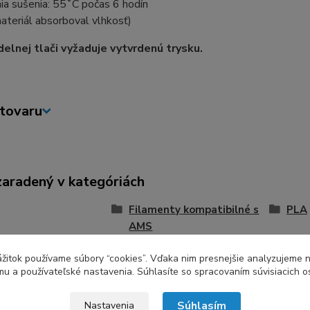
ia sušenia: 55˚C počas 6 hodín
ateriál absorboval vlhkosť)
idelnej tlači vyžaduje vytvrdenú trysku.
tovaru
zaradený v kategóriách
Filamenty kompatibilné s
PLA
AMS
zážitok používame súbory “cookies”. Vďaka nim presnejšie analyzujeme 
u a používateľské nastavenia. Súhlasíte so spracovaním súvisiacich 
Súhlasím
Nastavenia