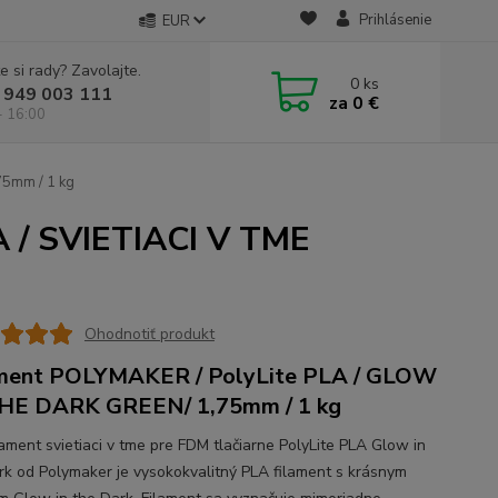
Prihlásenie
EUR
e si rady? Zavolajte.
0
ks
 949 003 111
za
0 €
- 16:00
75mm / 1 kg
 / SVIETIACI V TME
Ohodnotiť produkt
ment POLYMAKER / PolyLite PLA / GLOW
HE DARK GREEN/ 1,75mm / 1 kg
lament svietiaci v tme pre FDM tlačiarne PolyLite PLA Glow in
rk od Polymaker je vysokokvalitný PLA filament s krásnym