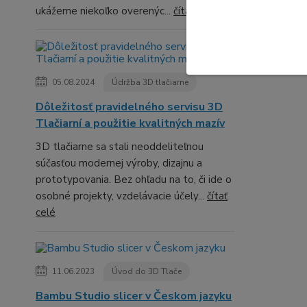
ukážeme niekoľko overenýc...
čítať celé
05.08.2024
Údržba 3D tlačiarne
Dôležitosť pravidelného servisu 3D
Tlačiarní a použitie kvalitných mazív
3D tlačiarne sa stali neoddeliteľnou
súčasťou modernej výroby, dizajnu a
prototypovania. Bez ohľadu na to, či ide o
osobné projekty, vzdelávacie účely...
čítať
celé
11.06.2023
Úvod do 3D Tlače
Bambu Studio slicer v Českom jazyku