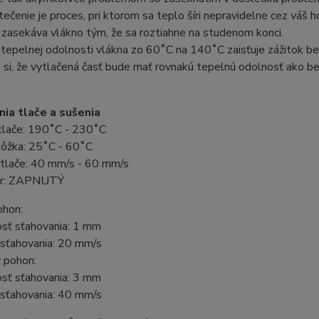
ečenie je proces, pri ktorom sa teplo šíri nepravidelne cez váš 
zasekáva vlákno tým, že sa roztiahne na studenom konci.
tepelnej odolnosti vlákna zo 60˚C na 140˚C zaisťuje zážitok be
 si, že vytlačená časť bude mať rovnakú tepelnú odolnosť ako 
ia tlače a sušenia
tlače: 190˚C - 230˚C
lôžka: 25˚C - 60˚C
 tlače: 40 mm/s - 60 mm/s
or: ZAPNUTÝ
ohon:
osť sťahovania: 1 mm
 sťahovania: 20 mm/s
 pohon:
osť sťahovania: 3 mm
 sťahovania: 40 mm/s