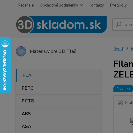
Recenzie
Obchodné podmienky
Kontakty
Pre Školy
Úvod
Materiály pre 3D Tlač
Fila
ZELE
PLA
PETG
Novinka
PCTG
ABS
ASA