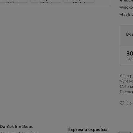
efekto
vysoko
vlastn
Dos
30
24,
Číslo p
Výrobc
Materiá
Priemer
Do 
Darček k nákupu
Expresná expedícia