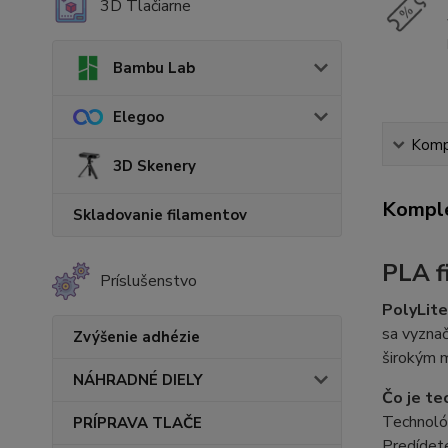
3D Tlačiarne
Bambu Lab
Elegoo
Kompl
3D Skenery
Komple
Skladovanie filamentov
PLA f
Príslušenstvo
PolyLit
sa vyznač
Zvýšenie adhézie
širokým m
NÁHRADNÉ DIELY
Čo je t
Technoló
PRÍPRAVA TLAČE
Predídet