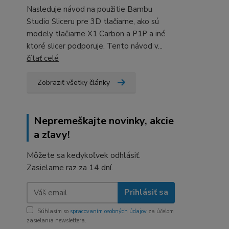
Nasleduje návod na použitie Bambu
Studio Sliceru pre 3D tlačiarne, ako sú
modely tlačiarne X1 Carbon a P1P a iné
ktoré slicer podporuje. Tento návod v...
čítať celé
Zobraziť všetky články
Nepremeškajte novinky, akcie
a zľavy!
Môžete sa kedykoľvek odhlásiť.
Zasielame raz za 14 dní.
Prihlásiť sa
Súhlasím so
spracovaním osobných údajov
za účelom
zasielania newslettera.