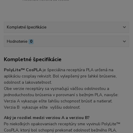
Kompletné špecifikácie
Hodnotenie
0
Kompletné špecifikácie
PolyLite™ CosPLA
je špeciálna receptúra ​​PLA určená na
aplikáciu cosplay rekvizít. Bol vylepšený pre ľahké brúsenie,
odolnosť a lakovateľnosť.
Obe verzie receptúry sa vyznačujú väčšou odolnosťou a
jednoduchosťou brúsenia v porovnaní s bežným PLA, navyše:
Verzia A vykazuje ešte ľahšiu schopnosť brúsiť a natierať.
Verzia B vykazuje ešte vyššiu odolnosť.
Aký je rozdiel medzi verziou A a verziou B?
Po niekoľkých opakovaniach receptúry sme vyvinuli PolyLite™
CosPLA, ktorý bol schopný prekonať odolnosť bežného PLA,