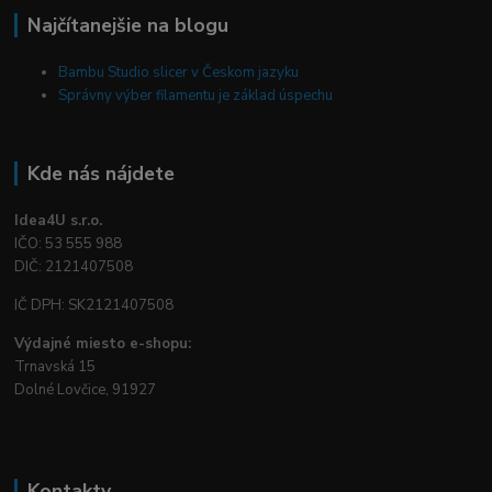
Najčítanejšie na blogu
Bambu Studio slicer v Českom jazyku
Správny výber filamentu je základ úspechu
Kde nás nájdete
Idea4U s.r.o.
IČO: 53 555 988
DIČ: 2121407508
IČ DPH: SK2121407508
Výdajné miesto e-shopu:
Trnavská 15
Dolné Lovčice, 91927
Kontakty