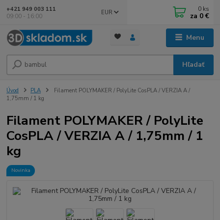
0
ks
+421 949 003 111
EUR
za
0 €
09:00 - 16:00
Menu
Hľadať
Úvod
PLA
Filament POLYMAKER / PolyLite CosPLA / VERZIA A /
1,75mm / 1 kg
Filament POLYMAKER / PolyLite
CosPLA / VERZIA A / 1,75mm / 1
kg
Novinka