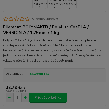
Ohodnotiť produkt
Filament POLYMAKER / PolyLite CosPLA /
VERSION A / 1,75mm / 1 kg
PolyLite™ CosPLA je špeciálna receptúra ​​PLA určená na aplikáciu
cosplay rekvizít. Bol vylepšený pre ľahké brúsenie, odolnosť a
lakovateľnosť.Obe verzie receptúry sa vyznačujú väčšou odolnosťou a
jednoduchosťou brúsenia v porovnaní s bežným PLA, navyše:Verzia A
vykazuje ešte ľahšiu schopnosť brúsiť...
celý popis
Dostupnosť
Skladom 1 ks
32,79 €
/
ks
26,66 €
bez DPH
Pridať do košíka