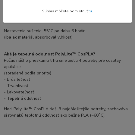
Rýchlosť zaťahovania: 30 mm/s
Nepriamy pohon:
Súhlas môžete odmietnuť
tu
.
zasúvanie Vzdialenosť: 3 mm
Rýchlosť sťahovania: 60 mm/s
Nastavenie sušenia: 55˚C po dobu 6 hodín
(iba ak materiál absorboval vlhkosť)
Aká je tepelná odolnosť PolyLite™ CosPLA?
Počas nášho prieskumu trhu sme zistili 4 potreby pre cosplay
aplikácie:
(zoradené podľa priority)
- Brúsiteľnosť
- Trvanlivosť
- Lakovateľnosť
- Tepelná odolnosť
Hoci PolyLite™ CosPLA rieši 3 najdôležitejšie potreby, zachováva
si rovnakú teplotnú odolnosť ako bežné PLA (~60˚C).