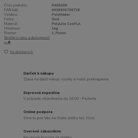
Číslo produktu:
PA05006
EAN kód:
6938936708728
Výrobca:
PolyMaker
Farba:
Sivá
Materiál:
PolyLite CosPLA
Hmotnosť:
1kg
Priemer:
1,75mm
Strážte si cenu a dostupnosť!
👀🔔
Do obľúbených
Darček k nákupu
Zľava na ďalší nákup, vzorky a malé prekvapenie
Expresná expedícia
V prípade objednania do 16:00 - Packeta
Online podpora
Sme tu pre Vás na chate alebo tel. čísle
Overené zákazníkmi
Recenzie hovoria za všetko