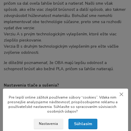
pričom sa dal oveľa ľahšie brúsiť a natierať. Našli sme však
spôsob, ako ešte viac zlepšiť brúsnosť a ďalší spôsob, ako takmer
zdvojnásobiť húževnatosť materiálu. Bohužiaľ sme nemohli
implementovať obe technológie súčasne, preto sme sa rozhodli
vydať dve verzie:
Verziu A s prvým technologickým vylepšením, ktoré ešte viac
zlepšilo pieskovanie.
Verzia B s druhým technologickým vylepšením pre ešte väčšie
zvýšenie odolnosti.
Je dôležité poznamenať, že OBA majú lepšiu odolnosť a
schopnosť brúsiť ako bežné PLA, pričom sa ľahšie natierajú.
Nastavenia tlače a sušenia?
Teplota tlače: 190˚C - 220˚C
Teplota lôžka: 30˚C - 60˚C
Pre lepší online zážitok používame súbory “cookies”. Vďaka nim
presnejšie analyzujeme návštevnosť, prispôsobujeme reklamu a
Rýchlosť tlače: 30 mm/s - 70 mm/s
používateľské nastavenia. Súhlasíte so spracovaním súvisiacich
Ventilátor: ZAPNUTÝ
osobných údajov?
Priamy pohon:
Súhlasím
Nastavenia
Vzdialenosť zasúvania: 1 mm