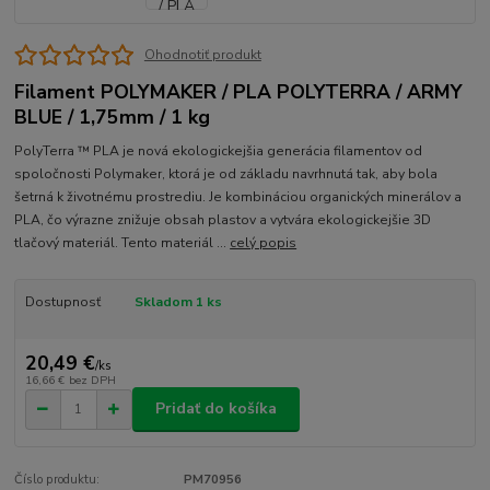
Ohodnotiť produkt
Filament POLYMAKER / PLA POLYTERRA / ARMY
BLUE / 1,75mm / 1 kg
PolyTerra ™ PLA je nová ekologickejšia generácia filamentov od
spoločnosti Polymaker, ktorá je od základu navrhnutá tak, aby bola
šetrná k životnému prostrediu. Je kombináciou organických minerálov a
PLA, čo výrazne znižuje obsah plastov a vytvára ekologickejšie 3D
tlačový materiál. Tento materiál ...
celý popis
Dostupnosť
Skladom 1 ks
20,49 €
/
ks
16,66 €
bez DPH
Pridať do košíka
Číslo produktu:
PM70956