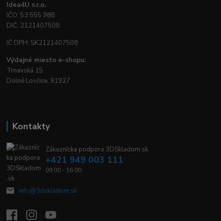
Idea4U s.r.o.
IČO: 53 555 988
DIČ: 2121407508
IČ DPH: SK2121407508
Výdajné miesto e-shopu:
Trnavská 15
Dolné Lovčice, 91927
Kontakty
Zákaznícka podpora 3DSkladom.sk
+421 949 003 111
09:00 - 16:00
info@3dskladom.sk