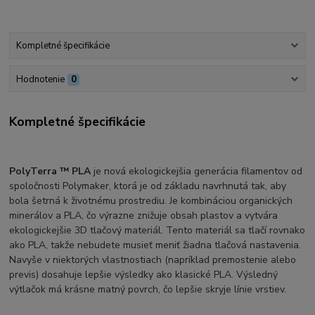
Kompletné špecifikácie
Hodnotenie
0
Kompletné špecifikácie
PolyTerra ™ PLA
je nová ekologickejšia generácia filamentov od
spoločnosti Polymaker, ktorá je od základu navrhnutá tak, aby
bola šetrná k životnému prostrediu. Je kombináciou organických
minerálov a PLA, čo výrazne znižuje obsah plastov a vytvára
ekologickejšie 3D tlačový materiál. Tento materiál sa tlačí rovnako
ako PLA, takže nebudete musieť meniť žiadna tlačová nastavenia.
Navyše v niektorých vlastnostiach (napríklad premostenie alebo
previs) dosahuje lepšie výsledky ako klasické PLA. Výsledný
výtlačok má krásne matný povrch, čo lepšie skryje línie vrstiev.