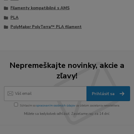
Filamenty kompatibilné s AMS
PLA
PolyMaker PolyTerra™ PLA filament
Nepremeškajte novinky, akcie a
zľavy!
Prihlásiť sa
Súhlasím so
spracovaním osobných údajov
za účelom zasielania newslettera.
Môžete sa kedykoľvek odhlásiť. Zasielame raz za 14 dní.