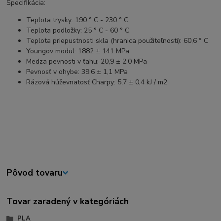
Špecifikácia:
Teplota trysky: 190 ° C - 230 ° C
Teplota podložky: 25 ° C - 60 ° C
Teplota priepustnosti skla (hranica použiteľnosti): 60,6 ° C
Youngov modul: 1882 ± 141 MPa
Medza pevnosti v ťahu: 20,9 ± 2,0 MPa
Pevnosť v ohybe: 39,6 ± 1,1 MPa
Rázová húževnatosť Charpy: 5,7 ± 0,4 kJ / m2
Pôvod tovaru
Tovar zaradený v kategóriách
PLA