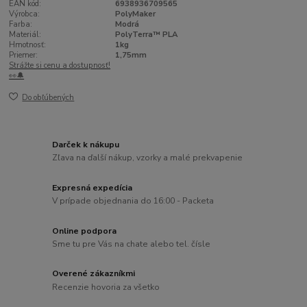
EAN kód:
6938936709565
Výrobca:
PolyMaker
Farba:
Modrá
Materiál:
PolyTerra™ PLA
Hmotnosť:
1kg
Priemer:
1,75mm
Strážte si cenu a dostupnosť!
👀🔔
Do obľúbených
Darček k nákupu
Zľava na ďalší nákup, vzorky a malé prekvapenie
Expresná expedícia
V prípade objednania do 16:00 - Packeta
Online podpora
Sme tu pre Vás na chate alebo tel. čísle
Overené zákazníkmi
Recenzie hovoria za všetko