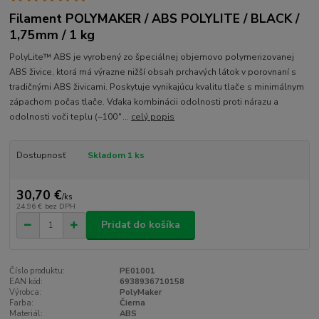
Filament POLYMAKER / ABS POLYLITE / BLACK /
1,75mm / 1 kg
PolyLite™ ABS je vyrobený zo špeciálnej objemovo polymerizovanej
ABS živice, ktorá má výrazne nižší obsah prchavých látok v porovnaní s
tradičnými ABS živicami. Poskytuje vynikajúcu kvalitu tlače s minimálnym
zápachom počas tlače. Vďaka kombinácii odolnosti proti nárazu a
odolnosti voči teplu (~100˚...
celý popis
Dostupnosť
Skladom 1 ks
30,70 €
/
ks
24,96 €
bez DPH
Pridať do košíka
Číslo produktu:
PE01001
EAN kód:
6938936710158
Výrobca:
PolyMaker
Farba:
Čierna
Materiál:
ABS