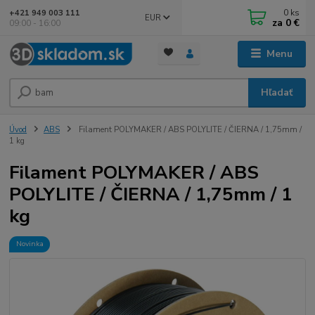
0
ks
+421 949 003 111
EUR
za
0 €
09:00 - 16:00
Menu
Hľadať
Úvod
ABS
Filament POLYMAKER / ABS POLYLITE / ČIERNA / 1,75mm /
1 kg
Filament POLYMAKER / ABS
POLYLITE / ČIERNA / 1,75mm / 1
kg
Novinka