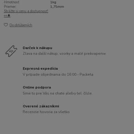
Hmotnosť:
1kg
Priemer:
1,75mm
Strážte si cenu a dostupnosť!
👀🔔
Do obľúbených
Darček k nákupu
Zľava na ďalší nákup, vzorky a malé prekvapenie
Expresná expedícia
V prípade objednania do 16:00 - Packeta
Online podpora
Sme tu pre Vás na chate alebo tel. čísle
Overené zákazníkmi
Recenzie hovoria za všetko