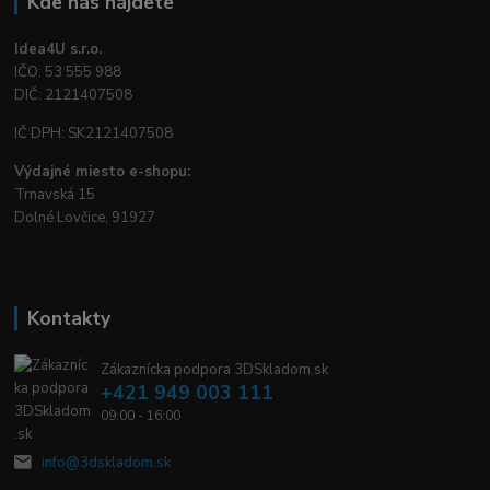
Kde nás nájdete
Idea4U s.r.o.
IČO: 53 555 988
DIČ: 2121407508
IČ DPH: SK2121407508
Výdajné miesto e-shopu:
Trnavská 15
Dolné Lovčice, 91927
Kontakty
Zákaznícka podpora 3DSkladom.sk
+421 949 003 111
09:00 - 16:00
info@3dskladom.sk