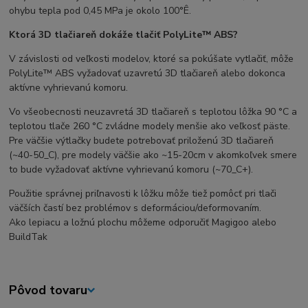
ohybu tepla pod 0,45 MPa je okolo 100°Ê.
Ktorá 3D tlačiareň dokáže tlačiť PolyLite™ ABS?
V závislosti od veľkosti modelov, ktoré sa pokúšate vytlačiť, môže
PolyLite™ ABS vyžadovať uzavretú 3D tlačiareň alebo dokonca
aktívne vyhrievanú komoru.
Vo všeobecnosti neuzavretá 3D tlačiareň s teplotou lôžka 90 °C a
teplotou tlače 260 °C zvládne modely menšie ako veľkosť päste.
Pre väčšie výtlačky budete potrebovať priloženú 3D tlačiareň
(~40-50_C), pre modely väčšie ako ~15-20cm v akomkoľvek smere
to bude vyžadovať aktívne vyhrievanú komoru (~70_C+).
Použitie správnej priľnavosti k lôžku môže tiež pomôcť pri tlači
väčších častí bez problémov s deformáciou/deformovaním.
Ako lepiacu a ložnú plochu môžeme odporučiť Magigoo alebo
BuildTak
Pôvod tovaru