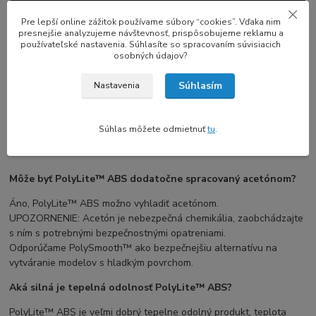
Pre lepší online zážitok používame súbory “cookies”. Vďaka nim
presnejšie analyzujeme návštevnosť, prispôsobujeme reklamu a
používateľské nastavenia. Súhlasíte so spracovaním súvisiacich
osobných údajov?
Súhlasím
Nastavenia
Súhlas môžete odmietnuť
tu
.
Môže byť PolyLite™ ABS dodatočne spracovaný acetónom?
Áno, PolyLite™ ABS možno vyhladiť acetónom.
UPOZORNENIE: Acetón je nebezpečná chemikália, zaobchádzajte
s ním s potrebnými bezpečnostnými opatreniami.
Odporúčame PolySmooth™ ako bezpečnejšiu alternatívu na
vytváranie modelov s hladkým povrchom.
Aká silná je tepelná odolnosť PolyLite™ ABS?
PolyLite™ ABS je veľmi dobrý tepelne odolný produkt, teplota