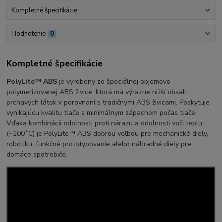
Kompletné špecifikácie
Hodnotenie
0
Kompletné špecifikácie
PolyLite™ ABS
je vyrobený zo špeciálnej objemovo
polymerizovanej ABS živice, ktorá má výrazne nižší obsah
prchavých látok v porovnaní s tradičnými ABS živicami. Poskytuje
vynikajúcu kvalitu tlače s minimálnym zápachom počas tlače.
Vďaka kombinácii odolnosti proti nárazu a odolnosti voči teplu
(~100˚C) je PolyLite™ ABS dobrou voľbou pre mechanické diely,
robotiku, funkčné prototypovanie alebo náhradné diely pre
domáce spotrebiče.