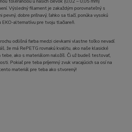
žnou toleranciou u našich cievok (0,02 – 0,05 mm)
emení. Výsledný filament je zakaždým porovnateľný s
pevný, dobre priľnavý, ľahko sa tlačí, ponúka vysokú
 EKO-alternatívu pre tvoju tlačiareň.
trochu odlišná farba medzi cievkami vlastne toľko nevadí.
idáš, že má RePETG rovnakú kvalitu, ako naše klasické
 tebe, ako s materiálom naložíš. Či už budeš testovať,
ti. Pokiaľ pre teba príjemný zvuk vracajúcich sa osí na
 tento materiál pre teba ako stvorený!