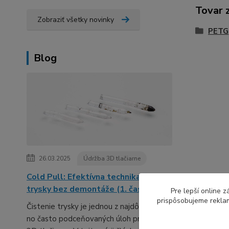
Tovar 
Zobraziť všetky novinky
PETG
Blog
26.03.2025
Údržba 3D tlačiarne
Cold Pull: Efektívna technika čistenia
trysky bez demontáže (1. časť série)
Pre lepší online 
prispôsobujeme reklam
Čistenie trysky je jednou z najdôležitejších,
no často podceňovaných úloh pri údržbe