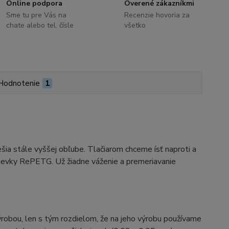
Online podpora
Overené zákazníkmi
Sme tu pre Vás na
Recenzie hovoria za
chate alebo tel. čísle
všetko
Hodnotenie
1
šia stále vyššej obľube. Tlačiarom chceme ísť naproti a
ievky RePETG. Už žiadne váženie a premeriavanie
obou, len s tým rozdielom, že na jeho výrobu používame