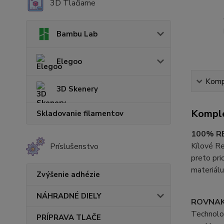
3D Tlačiarne
Bambu Lab
Elegoo
Kompl
3D Skenery
Komple
Skladovanie filamentov
100% RE
Kílové Re
Príslušenstvo
preto pri
materiálu
Zvýšenie adhézie
NÁHRADNÉ DIELY
ROVNAK
Technolo
PRÍPRAVA TLAČE