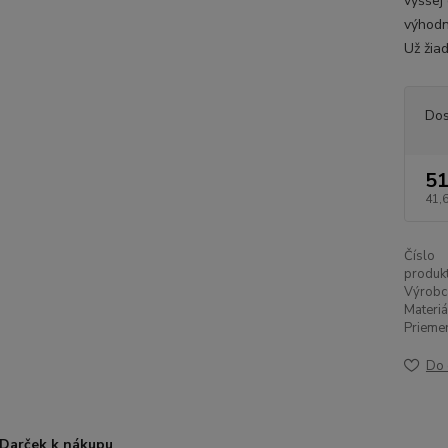
vyššej
výhodn
Už žia
Dos
51
41,
Číslo
produkt
Výrobc
Materiá
Priemer
Do 
Darček k nákupu