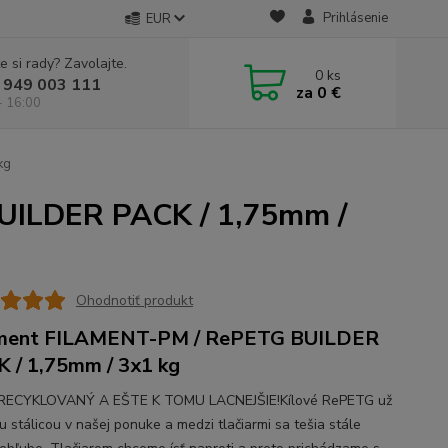
Prihlásenie
EUR
e si rady? Zavolajte.
0
ks
 949 003 111
za
0 €
- 16:00
kg
UILDER PACK / 1,75mm /
Ohodnotiť produkt
ament FILAMENT-PM / RePETG BUILDER
 / 1,75mm / 3x1 kg
RECYKLOVANÝ A EŠTE K TOMU LACNEJŠIE!Kílové RePETG už
u stálicou v našej ponuke a medzi tlačiarmi sa tešia stále