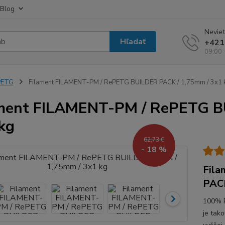
Blog
Neviet
Hľadať
+421
09:00 
PETG
Filament FILAMENT-PM / RePETG BUILDER PACK / 1,75mm / 3x1 
ment FILAMENT-PM / RePETG B
kg
62,73 €
- 18 %
Fil
PACK
100% 
je tako