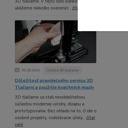
3D tlačiarne. V tejto sérii článkov ti
ukážeme niekoľko overenýc...
čítať celé
05.08.2024
Údržba 3D tlačiarne
Dôležitosť pravidelného servisu 3D
Tlačiarní a použitie kvalitných mazív
3D tlačiarne sa stali neoddeliteľnou
súčasťou modernej výroby, dizajnu a
prototypovania. Bez ohľadu na to, či ide o
osobné projekty, vzdelávacie účely...
čítať
celé