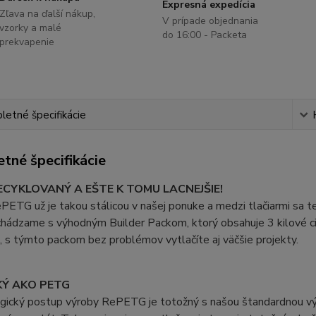
Expresná expedícia
Zľava na ďalší nákup,
V prípade objednania
vzorky a malé
do 16:00 - Packeta
prekvapenie
etné špecifikácie
tné špecifikácie
CYKLOVANÝ A EŠTE K TOMU LACNEJŠIE!
PETG už je takou stálicou v našej ponuke a medzi tlačiarmi sa te
chádzame s výhodným Builder Packom, ktorý obsahuje 3 kilové c
, s týmto packom bez problémov vytlačíte aj väčšie projekty.
Ý AKO PETG
gický postup výroby RePETG je totožný s našou štandardnou výr