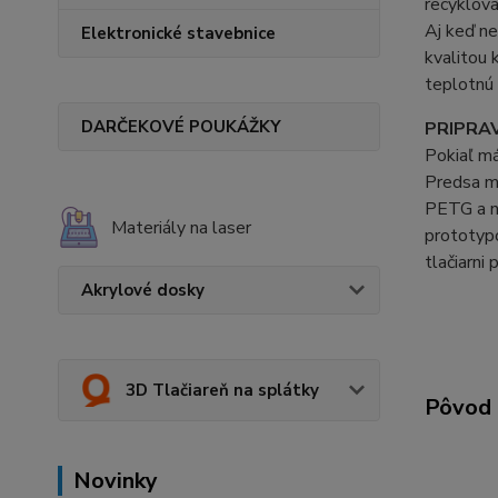
recyklova
Aj keď ne
Elektronické stavebnice
kvalitou 
teplotnú 
DARČEKOVÉ POUKÁŽKY
PRIPRAV
Pokiaľ má
Predsa má
PETG a na
Materiály na laser
prototypo
tlačiarni
Akrylové dosky
3D Tlačiareň na splátky
Pôvod 
Novinky