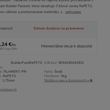
 obľube. Tlačiarom chceme ísť naproti a preto prichádzame s
ým Builder Packom, ktorý obsahuje 3 kilové cievky RePETG.
dne váženie a premeriavanie materiálu, s...
celý popis
tupnosť
Dátum dodania na preverenie
,24 €
/
ks
Momentálne nie je k dispozícii
66 €
bez DPH
BuilderPackRePETG
EAN kód:
8594185642831
u:
a:
FILAMENT-PM
Farba:
Šedá
l:
RePETG
Hmotnosť:
3kg
:
1,75mm
Strážte si cenu a dostupnosť! 👀🔔
obľúbených