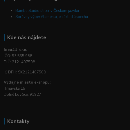
Bambu Studio slicer v Českom jazyku
Správny výber filamentu je základ úspechu
Kde nás nájdete
Idea4U s.r.o.
IČO: 53 555 988
DIČ: 2121407508
IČ DPH: SK2121407508
Výdajné miesto e-shopu:
Trnavská 15
Dolné Lovčice, 91927
Kontakty