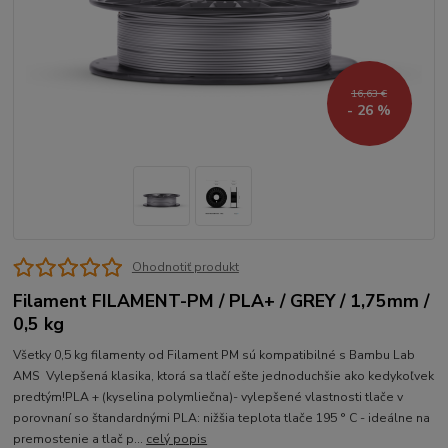
16,63 €
- 26 %
Ohodnotiť produkt
Filament FILAMENT-PM / PLA+ / GREY / 1,75mm /
0,5 kg
Všetky 0,5 kg filamenty od Filament PM sú kompatibilné s Bambu Lab
AMS Vylepšená klasika, ktorá sa tlačí ešte jednoduchšie ako kedykoľvek
predtým!PLA + (kyselina polymliečna)- vylepšené vlastnosti tlače v
porovnaní so štandardnými PLA: nižšia teplota tlače 195 ° C - ideálne na
premostenie a tlač p...
celý popis