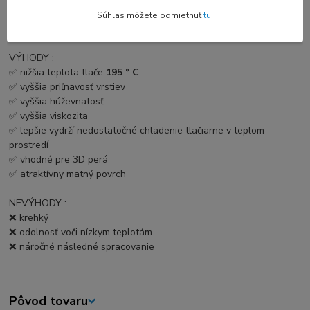
Tryska: 190 - 210 ° C
Súhlas môžete odmietnuť
tu
.
Tepelná posteľ: 60 ° C
VÝHODY :
✅ nižšia teplota tlače
195 ° C
✅ vyššia priľnavosť vrstiev
✅ vyššia húževnatosť
✅ vyššia viskozita
✅ lepšie vydrží nedostatočné chladenie tlačiarne v teplom
prostredí
✅ vhodné pre 3D perá
✅ atraktívny matný povrch
NEVÝHODY :
❌ krehký
❌ odolnosť voči nízkym teplotám
❌ náročné následné spracovanie
Pôvod tovaru