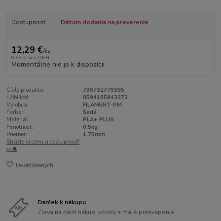
Dostupnosť
Dátum dodania na preverenie
12,29 €
/
ks
9,99 €
bez DPH
Momentálne nie je k dispozícii
Číslo produktu:
730732779305
EAN kód:
8594185643272
Výrobca:
FILAMENT-PM
Farba:
Šedá
Materiál:
PLA+ PLUS
Hmotnosť:
0,5kg
Priemer:
1,75mm
Strážte si cenu a dostupnosť!
👀🔔
Do obľúbených
Darček k nákupu
Zľava na ďalší nákup, vzorky a malé prekvapenie