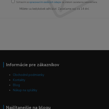
Súhlasím so
spracovaním osobných údajov
za účelom zasielania newslettera.
Môžete sa kedykoľvek odhlásiť. Zasielame raz za 14 dní.
Informácie pre zákazníkov
Obchodné podmienky
Kontakty
Blog
Nákup na splátky
Najčítanejšie na blogu